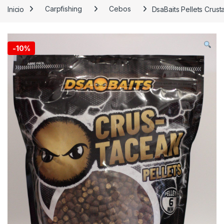
Inicio
Carpfishing
Cebos
DsaBaits Pellets Crus
-
10%