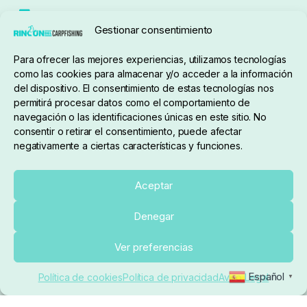
Seguimiento de pedidos
Gestionar consentimiento
Condiciones de compra
Para ofrecer las mejores experiencias, utilizamos tecnologías
como las cookies para almacenar y/o acceder a la información
del dispositivo. El consentimiento de estas tecnologías nos
permitirá procesar datos como el comportamiento de
navegación o las identificaciones únicas en este sitio. No
consentir o retirar el consentimiento, puede afectar
negativamente a ciertas características y funciones.
Sobre nosotros
Aceptar
Denegar
pedidos@elrincondelcarpfishing.com
Añadir al carrito
Ver preferencias
910 824 923
Español
Política de cookies
Política de privacidad
Aviso Legal
▼
Lunes a Viernes de 10:00 a 14:00 horas y 17:00 a