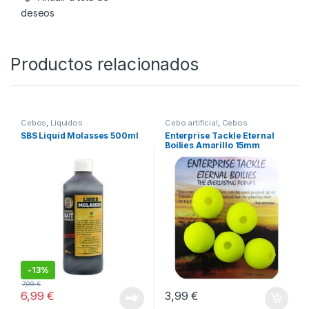
deseos
Productos relacionados
Cebos
,
Liquidos
Cebo artificial
,
Cebos
SBS Liquid Molasses 500ml
Enterprise Tackle Eternal
Boilies Amarillo 15mm
-
13%
7,99
€
6,99
€
3,99
€