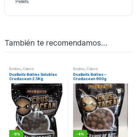
Pellets
También te recomendamos…
Boilies
,
Cebos
Boilies
,
Cebos
DsaBaits Boilies Solubles
DsaBaits Boilies –
Crustacean 2.5Kg
Crustacean 900g
-
9%
-
4%