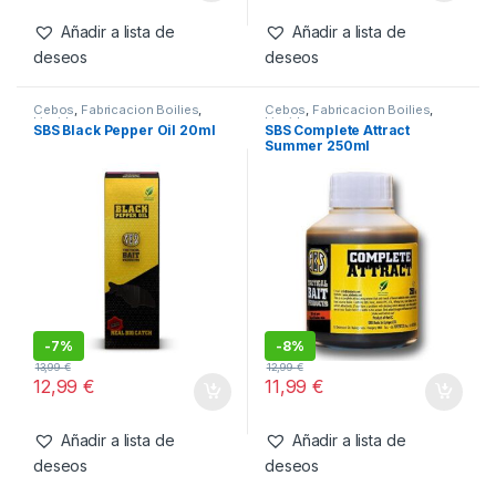
Añadir a lista de
Añadir a lista de
deseos
deseos
Cebos
,
Fabricacion Boilies
,
Cebos
,
Fabricacion Boilies
,
Liquidos
Liquidos
SBS Black Pepper Oil 20ml
SBS Complete Attract
Summer 250ml
-
7%
-
8%
13,99
€
12,99
€
12,99
€
11,99
€
Añadir a lista de
Añadir a lista de
deseos
deseos