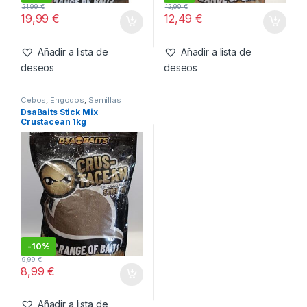
21,99
€
12,99
€
19,99
€
12,49
€
Añadir a lista de
Añadir a lista de
deseos
deseos
Cebos
,
Engodos
,
Semillas
DsaBaits Stick Mix
Crustacean 1kg
-
10%
9,99
€
8,99
€
Añadir a lista de