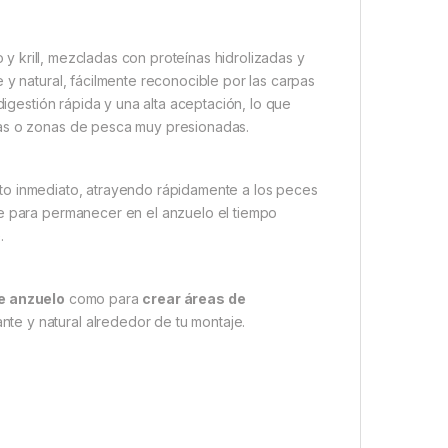
y krill, mezcladas con proteínas hidrolizadas y
 y natural, fácilmente reconocible por las carpas
digestión rápida y una alta aceptación, lo que
das o zonas de pesca muy presionadas.
to inmediato, atrayendo rápidamente a los peces
te para permanecer en el anzuelo el tiempo
.
e anzuelo
como para
crear áreas de
nte y natural alrededor de tu montaje.