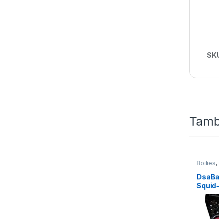
SK
Tamb
Boilies
,
DsaBai
Squid-