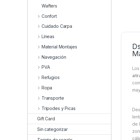
Wafters
Confort
Cuidado Carpa
Líneas
Ds
Material Montajes
Ma
Navegación
PVA
Lo
atr
Refugios
com
Ropa
may
Transporte
Tripodes y Picas
Des
len
Gift Card
de 
Sin categorizar
zon
cál
Tarjeta de regalo