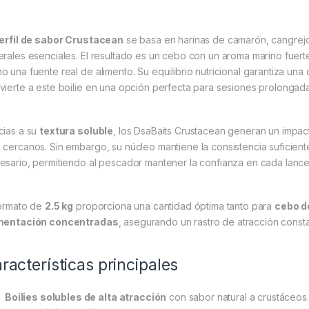
erfil de sabor Crustacean
se basa en harinas de camarón, cangrejo 
erales esenciales. El resultado es un cebo con un aroma marino fuerte
o una fuente real de alimento. Su equilibrio nutricional garantiza una 
vierte a este boilie en una opción perfecta para sesiones prolonga
cias a su
textura soluble
, los DsaBaits Crustacean generan un impac
 cercanos. Sin embargo, su núcleo mantiene la consistencia suficien
esario, permitiendo al pescador mantener la confianza en cada lance
formato de
2.5 kg
proporciona una cantidad óptima tanto para
cebo d
mentación concentradas
, asegurando un rastro de atracción consta
racterísticas principales
Boilies solubles de alta atracción
con sabor natural a crustáceos.