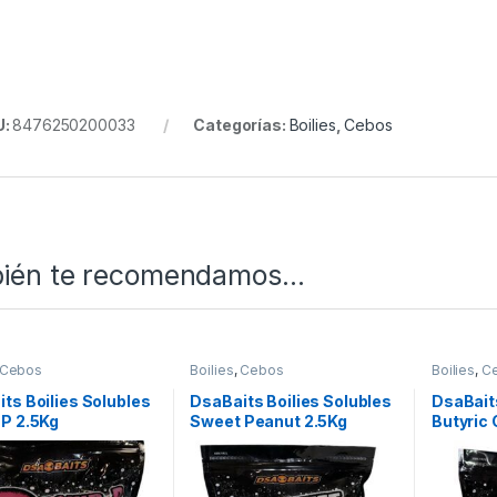
U:
8476250200033
Categorías:
Boilies
,
Cebos
ién te recomendamos…
Cebos
Boilies
,
Cebos
Boilies
,
C
ts Boilies Solubles
DsaBaits Boilies Solubles
DsaBaits
P 2.5Kg
Sweet Peanut 2.5Kg
Butyric 