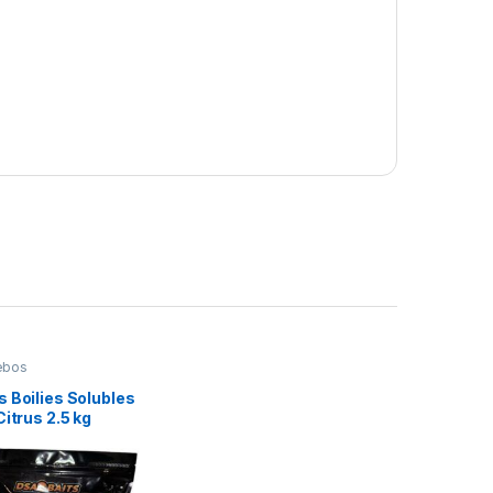
ebos
 Boilies Solubles
Citrus 2.5 kg