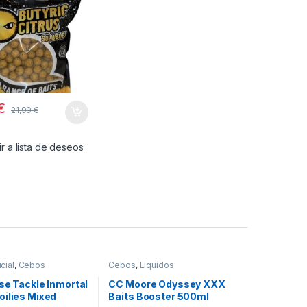
€
21,99
€
r a lista de deseos
cial
,
Cebos
Cebos
,
Liquidos
se Tackle Inmortal
CC Moore Odyssey XXX
oilies Mixed
Baits Booster 500ml