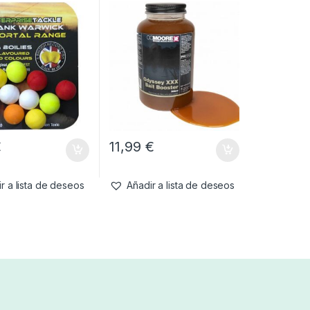
 10mm
€
11,99
€
r a lista de deseos
Añadir a lista de deseos