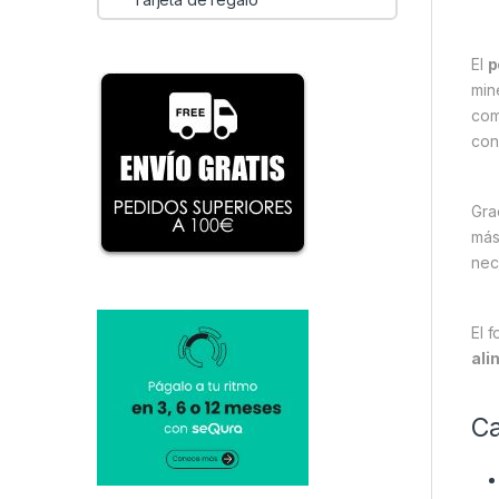
El
p
min
com
con
Gra
más
nec
El 
ali
Ca