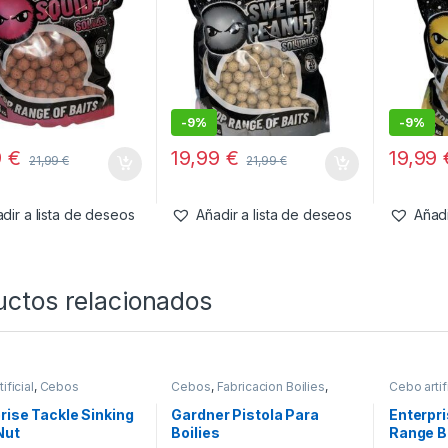
-
9%
-
9%
9
€
19,99
€
19,99
21,99
€
21,99
€
dir a lista de deseos
Añadir a lista de deseos
Añadi
uctos relacionados
ificial
,
Cebos
Cebos
,
Fabricacion Boilies
,
Cebo artifi
Tablas & Pistolas
rise Tackle Sinking
Gardner Pistola Para
Enterpri
Nut
Boilies
Range B