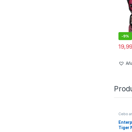
-
9%
19,9
Aña
Prod
Cebo art
Enterp
Tiger 