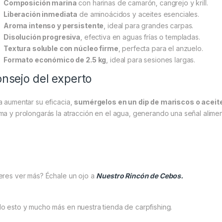
Composición marina
con harinas de camarón, cangrejo y krill.
Liberación inmediata
de aminoácidos y aceites esenciales.
Aroma intenso y persistente
, ideal para grandes carpas.
Disolución progresiva
, efectiva en aguas frías o templadas.
Textura soluble con núcleo firme
, perfecta para el anzuelo.
Formato económico de 2.5 kg
, ideal para sesiones largas.
nsejo del experto
a aumentar su eficacia,
sumérgelos en un dip de mariscos o aceite 
ma y prolongarás la atracción en el agua, generando una señal aliment
eres ver más? Échale un ojo a
Nuestro Rincón de Cebos.
o esto y mucho más en nuestra tienda de carpfishing.