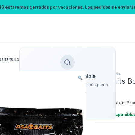
 16 estaremos cerrados por vacaciones. Los pedidos se enviarán 
saBaits Boilies Solubles Crustacean 2.5Kg
Boilies
,
Cebos
Búsqueda no disponible
DsaBaits Bo
No se pudo cargar el widget de búsqueda.
2.5Kg
Inténtalo de nuevo.
Referencia del Pro
Reintentar
Stock:
3 disponible