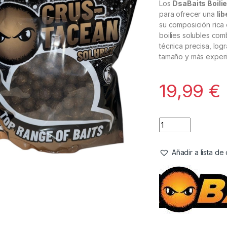
Los
DsaBaits Boili
para ofrecer una
li
su composición rica 
boilies solubles com
técnica precisa, log
tamaño y más exper
19,99
€
Añadir a lista d