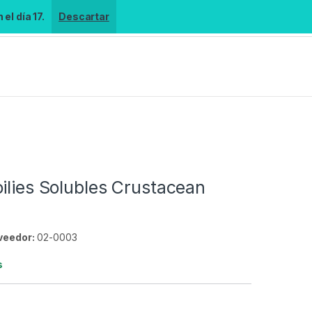
el día 17.
Descartar
ilies Solubles Crustacean
veedor:
02-0003
s