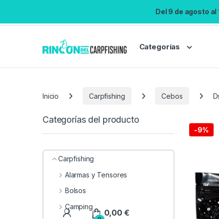
Del 9 de agosto al
Categorías
Inicio
Carpfishing
Cebos
D
Categorías del producto
-
9%
Carpfishing
Alarmas y Tensores
Bolsos
Camping
0,00
€