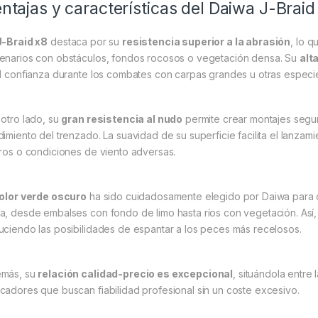
ntajas y características del Daiwa J-Bra
J-Braid x8
destaca por su
resistencia superior a la abrasión
, lo 
enarios con obstáculos, fondos rocosos o vegetación densa. Su
alt
al confianza durante los combates con carpas grandes u otras especi
 otro lado, su
gran resistencia al nudo
permite crear montajes seguro
dimiento del trenzado. La suavidad de su superficie facilita el lanza
eros o condiciones de viento adversas.
olor verde oscuro
ha sido cuidadosamente elegido por Daiwa para
a, desde embalses con fondo de limo hasta ríos con vegetación. Así, 
uciendo las posibilidades de espantar a los peces más recelosos.
más, su
relación calidad-precio es excepcional
, situándola entr
cadores que buscan fiabilidad profesional sin un coste excesivo.