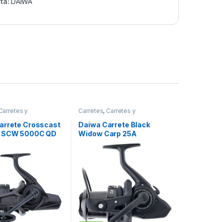
ta:
DAIWA
Carretes y
Carretes
,
Carretes y
entos
Complementos
arrete Crosscast
Daiwa Carrete Black
5 SCW 5000C QD
Widow Carp 25A