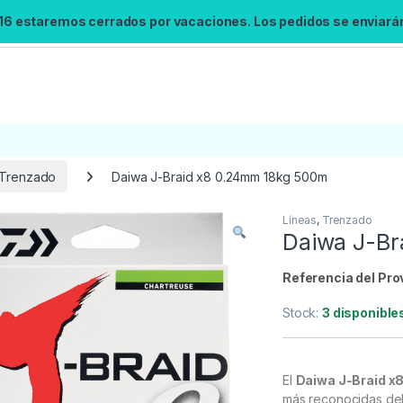
 16 estaremos cerrados por vacaciones. Los pedidos se enviarán 
Trenzado
Daiwa J-Braid x8 0.24mm 18kg 500m
Líneas
,
Trenzado
Búsqueda no disponible
Daiwa J-Br
No se pudo cargar el widget de búsqueda.
Inténtalo de nuevo.
Referencia del Pro
Stock:
3 disponible
Reintentar
El
Daiwa J-Braid 
más reconocidas de