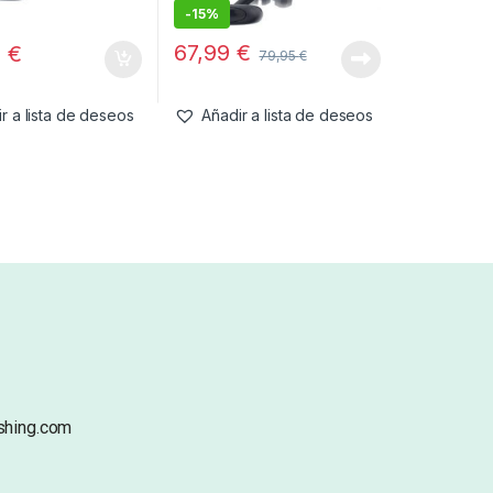
-
15%
67,99
€
9
€
79,95
€
r a lista de deseos
Añadir a lista de deseos
shing.com