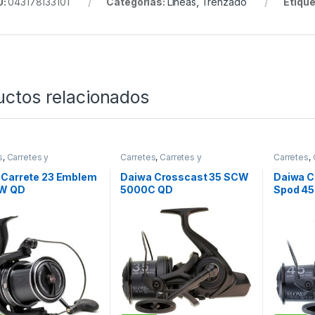
U:
043178133101
Categorías:
Líneas
,
Trenzado
Etique
uctos relacionados
s
,
Carretes y
Carretes
,
Carretes y
Carretes
,
mentos
Complementos
Complem
 Carrete 23 Emblem
Daiwa Crosscast 35 SCW
Daiwa C
W QD
5000C QD
Spod 4