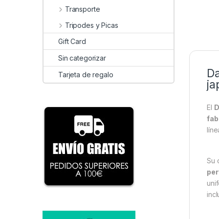
Transporte
Tripodes y Picas
Gift Card
Sin categorizar
Da
Tarjeta de regalo
ja
El
D
fab
lín
Su 
per
uni
incl