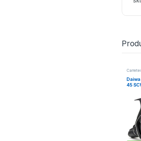
SK
Prod
Carrete
Comple
Daiwa
45 SC