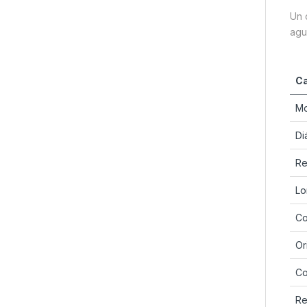
Un 
agu
Ca
Mo
Di
Re
Lo
Co
Or
Co
Re