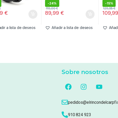
-
24%
-
15%
€
119,00
€
129,95
€
99
€
89,99
€
109,9
dir a lista de deseos
Añadir a lista de deseos
Añadi
Sobre nosotros
pedidos@elrincondelcarpfi
910 824 923