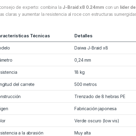
consejo de experto: combina la
J-Braid x8 0.24mm
con un
líder d
as claras y aumentar la resistencia al roce con estructuras sumergidas
racterísticas Técnicas
Detalles
delo
Daiwa J-Braid x8
ámetro
0,24 mm
sistencia
18 kg
ngitud del carrete
500 metros
nstrucción
Trenzado de 8 hebras PE
igen
Fabricación japonesa
lor
Verde oscuro (low vis)
sistencia a la abrasión
Muy alta