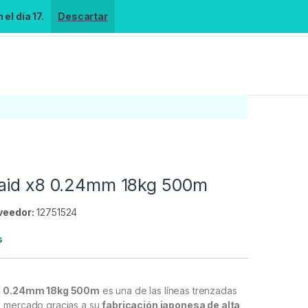
el día 17.
Descartar
aid x8 0.24mm 18kg 500m
veedor:
12751524
s
x8 0.24mm 18kg 500m
es una de las líneas trenzadas
l mercado gracias a su
fabricación japonesa de alta