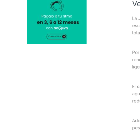
Ve
La
esc
tot
Por
ren
lig
El
c
agu
red
Ade
pes