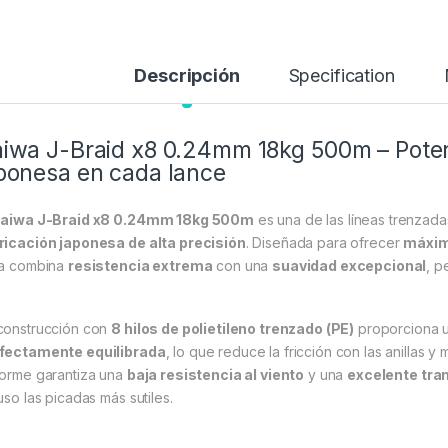
Descripción
Specification
iwa J-Braid x8 0.24mm 18kg 500m – Potenc
ponesa en cada lance
aiwa J-Braid x8 0.24mm 18kg 500m
es una de las líneas trenzad
ricación japonesa de alta precisión
. Diseñada para ofrecer
máximo
ea combina
resistencia extrema
con una
suavidad excepcional
, p
construcción con
8 hilos de polietileno trenzado (PE)
proporciona 
fectamente equilibrada
, lo que reduce la fricción con las anillas y
forme garantiza una
baja resistencia al viento
y una
excelente tra
uso las picadas más sutiles.