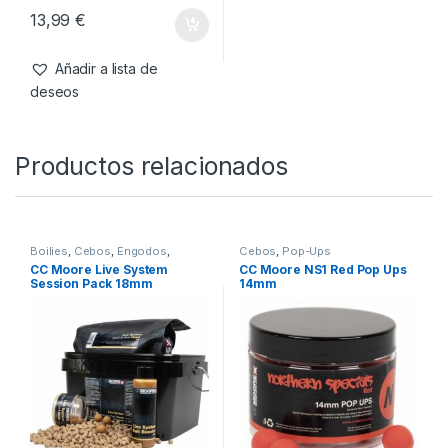
13,99
€
Añadir a lista de
deseos
Productos relacionados
Boilies
,
Cebos
,
Engodos
,
Cebos
,
Pop-Ups
Liquidos
,
Pop-Ups
CC Moore Live System
CC Moore NS1 Red Pop Ups
Session Pack 18mm
14mm