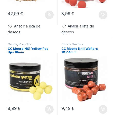
42,99
€
8,99
€
Añadir a lista de
Añadir a lista de
deseos
deseos
Cebos
,
Pop-Ups
Cebos
,
Wafters
CC Moore NS1 Yellow Pop
CC Moore Krill Wafters
Ups 18mm
10x14mm
8,99
€
9,49
€