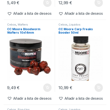
Ingredientes
CC Moore Betaine 96%
CC Moore Betaine 96%
Super Pure 50gr
Super Pure 250g
5,49
€
12,99
€
Añadir a lista de deseos
Añadir a lista de deseos
Cebos
,
Wafters
Cebos
,
Liquidos
CC Moore Bloodworm
CC Moore Carp Freaks
Wafters 10x14mm
Booster 50ml