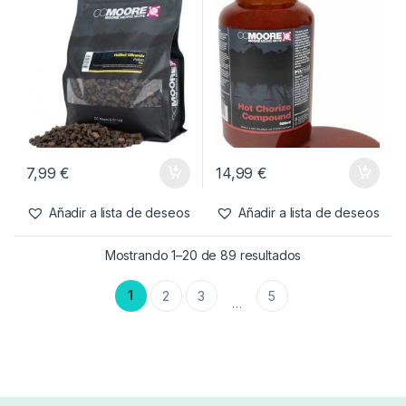
Agotado
6,49
€
8,99
€
Añadir a lista de deseos
Añadir a lista de deseos
Cebos
,
Pellets
Cebos
,
Liquidos
CC Moore Halibut Ultramix
CC Moore Hot Chorizo
1kg
Compound 500ml
7,99
€
14,99
€