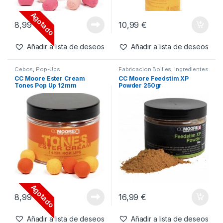
Cebos
,
Wafters
Cebos
,
Liquidos
CC Moore Dairy Cream
CC Moore Ester Cream
Tones Wafters 10x14mm
Tones Hookbaits Booster
50ml
Agotado
8,99
€
10,99
€
Añadir a lista de deseos
Añadir a lista de deseos
Cebos
,
Pop-Ups
Fabricacion Boilies
,
Ingredientes
CC Moore Ester Cream
CC Moore Feedstim XP
Tones Pop Up 12mm
Powder 250gr