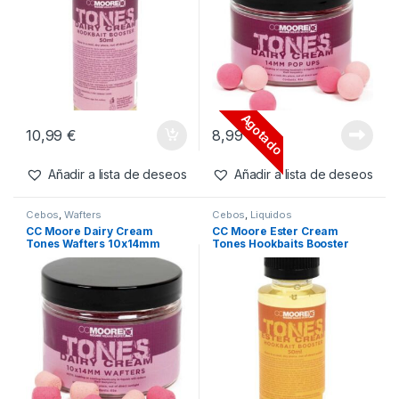
8,99
€
14,99
€
Añadir a lista de deseos
Añadir a lista de deseos
Cebos
,
Liquidos
Cebos
,
Pop-Ups
CC Moore Dairy Cream
CC Moore Dairy Cream
Tones Hookbaits Booster
Tones Pop Up 12mm
50ml
Agotado
10,99
€
8,99
€
Añadir a lista de deseos
Añadir a lista de deseos