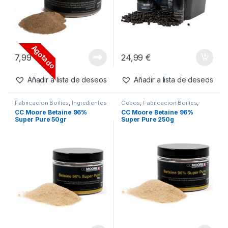
5,49
€
7,99
€
Añadir a lista de deseos
Añadir a lista de deseos
Fabricacion Boilies
,
Ingredientes
Cebos
,
Engodos
,
Liquidos
,
Pellets
CC Moore Belachan Powder
CC Moore Belachan Session
50gr
Pack
Agotado
7,99
€
24,99
€
Añadir a lista de deseos
Añadir a lista de deseos
Fabricacion Boilies
,
Ingredientes
Cebos
,
Fabricacion Boilies
,