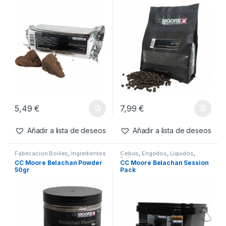
Inicio
Productos etiquetados “CC MOORE”
CC MOORE
Mostrando 1–20 de 89 resultados
Filtros
Cebos
,
Pastas
Cebos
,
Pellets
CC Moore Belachan Block
CC Moore Belachan Pellets
250gr
6mm 1kg