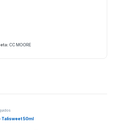
ueta:
CC MOORE
quidos
 Talisweet 50ml