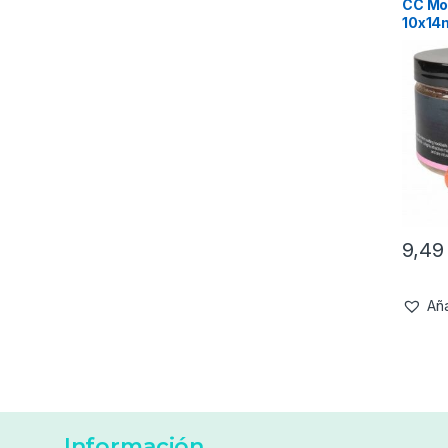
CC Moo
10x1
9,4
Aña
Información