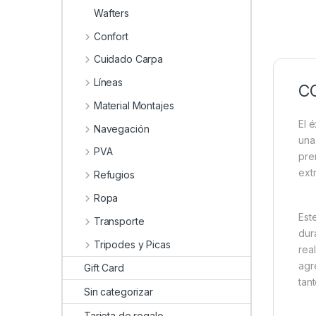
Wafters
Confort
Cuidado Carpa
Líneas
CC
Material Montajes
El 
Navegación
una
PVA
pre
ext
Refugios
Ropa
Est
Transporte
dur
Tripodes y Picas
rea
agr
Gift Card
tan
Sin categorizar
Tarjeta de regalo