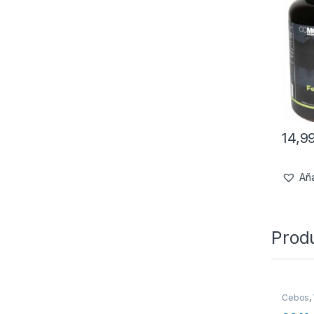
14,9
Aña
Prod
Cebos
,