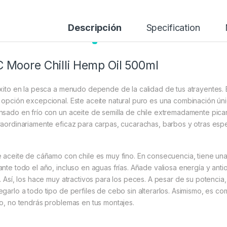
Descripción
Specification
 Moore Chilli Hemp Oil 500ml
éxito en la pesca a menudo depende de la calidad de tus atrayentes. 
 opción excepcional. Este aceite natural puro es una combinación ún
nsado en frío con un aceite de semilla de chile extremadamente pican
raordinariamente eficaz para carpas, cucarachas, barbos y otras esp
e aceite de cáñamo con chile es muy fino. En consecuencia, tiene una 
ante todo el año, incluso en aguas frías. Añade valiosa energía y ant
l. Así, los hace muy atractivos para los peces. A pesar de su potenci
egarlo a todo tipo de perfiles de cebo sin alterarlos. Asimismo, es c
to, no tendrás problemas en tus montajes.