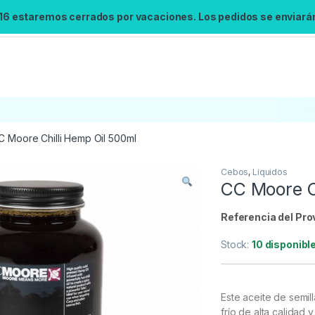
 16 estaremos cerrados por vacaciones. Los pedidos se enviarán 
C Moore Chilli Hemp Oil 500ml
Cebos
,
Liquidos
Búsqueda no disponible
CC Moore C
No se pudo cargar el widget de búsqueda.
Inténtalo de nuevo.
Referencia del Pro
Stock:
10 disponibl
Reintentar
Este aceite de semi
frío de alta calidad