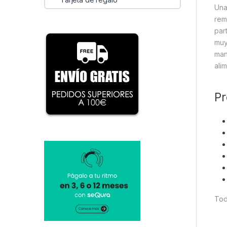
Una
rem
par
muy
man
ali
Pr
Tod