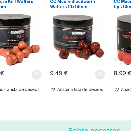
re Krill Wafters
CC Moore Bloodworm
CC Moor
4mm
Wafters 10x14mm
Ups 14
9
€
9,49
€
8,99
dir a lista de deseos
Añadir a lista de deseos
Añadi
Sobre nosotros