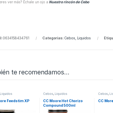
eres ver más? Échale un ojo a
Nuestro rincón de Cebo
U:
0634158434761
Categorías:
Cebos
,
Liquidos
Etiq
ién te recomendamos…
Liquidos
Cebos
,
Liquidos
Cebos
,
Li
ore Feedstim XP
CC Moore Hot Chorizo
CC More
l
Compound 500ml