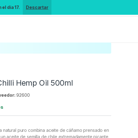
el día 17.
Descartar
hilli Hemp Oil 500ml
veedor:
92600
es
lla natural puro combina aceite de cáñamo prensado en
 y un aceite de semilla de chile extremadamente picante