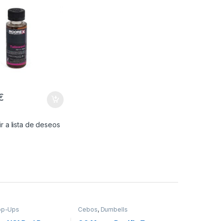
€
r a lista de deseos
op-Ups
Cebos
,
Dumbells