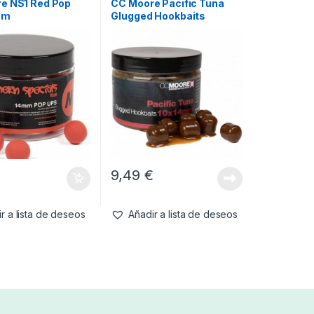
e NS1 Red Pop
CC Moore Pacific Tuna
mm
Glugged Hookbaits
10x14mm
€
9,49
€
r a lista de deseos
Añadir a lista de deseos