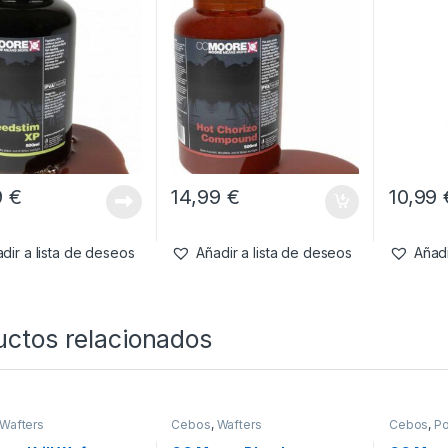
9
€
14,99
€
10,99
dir a lista de deseos
Añadir a lista de deseos
Añadi
uctos relacionados
Wafters
Cebos
,
Wafters
Cebos
,
P