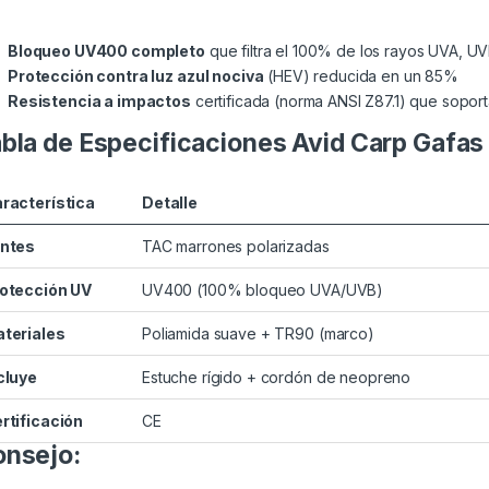
Bloqueo UV400 completo
que filtra el 100% de los rayos UVA, 
Protección contra luz azul nociva
(HEV) reducida en un 85%
Resistencia a impactos
certificada (norma ANSI Z87.1) que sopor
bla de Especificaciones Avid Carp Gafas 
racterística
Detalle
ntes
TAC marrones polarizadas
otección UV
UV400 (100% bloqueo UVA/UVB)
teriales
Poliamida suave + TR90 (marco)
cluye
Estuche rígido + cordón de neopreno
rtificación
CE
nsejo: