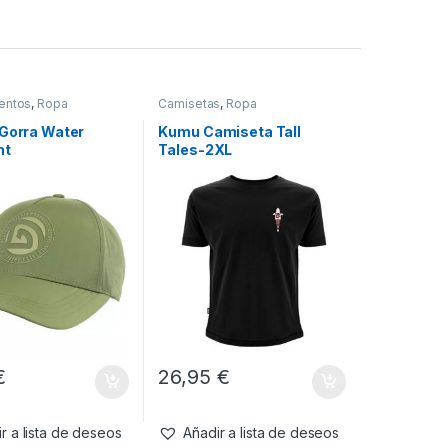
entos
,
Ropa
Camisetas
,
Ropa
 Gorra Water
Kumu Camiseta Tall
nt
Tales-2XL
€
26,95
€
r a lista de deseos
Añadir a lista de deseos