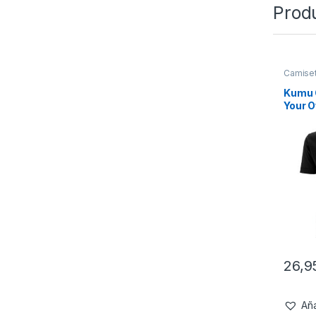
Prod
Camise
Kumu 
Your 
26,
Aña