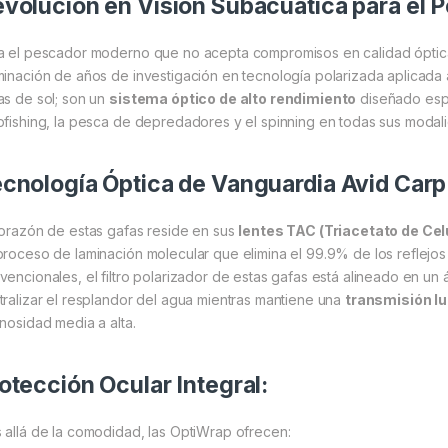
volución en Visión Subacuática para el 
a el pescador moderno que no acepta compromisos en calidad ópti
minación de años de investigación en tecnología polarizada aplicada 
as de sol; son un
sistema óptico de alto rendimiento
diseñado espe
pfishing, la pesca de depredadores y el spinning en todas sus modal
cnología Óptica de Vanguardia Avid Carp
corazón de estas gafas reside en sus
lentes TAC (Triacetato de Cel
proceso de laminación molecular que elimina el 99.9% de los reflejos s
vencionales, el filtro polarizador de estas gafas está alineado en un
tralizar el resplandor del agua mientras mantiene una
transmisión l
inosidad media a alta.
otección Ocular Integral:
 allá de la comodidad, las OptiWrap ofrecen: