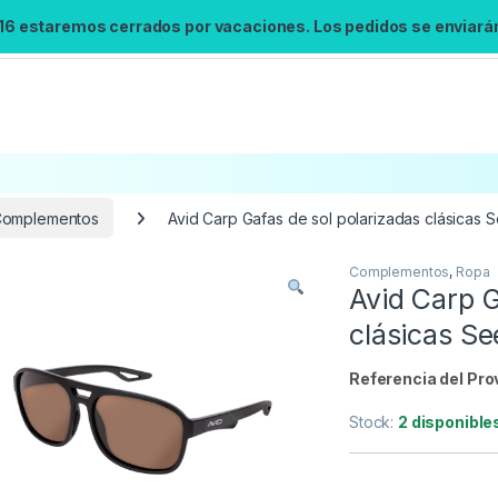
 16 estaremos cerrados por vacaciones. Los pedidos se enviarán 
omplementos
Avid Carp Gafas de sol polarizadas clásicas
Complementos
,
Ropa
Búsqueda no disponible
Avid Carp G
No se pudo cargar el widget de búsqueda.
clásicas S
Inténtalo de nuevo.
Referencia del Pro
Reintentar
Stock:
2 disponible