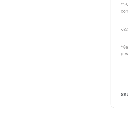
*”P
comp
Com
*Ga
pes
SK