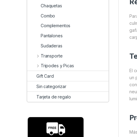
Re
Chaquetas
Combo
Par
cul
Complementos
gaf
Pantalones
car
Sudaderas
Te
Transporte
Tripodes y Picas
El 
Gift Card
un 
con
Sin categorizar
neu
Tarjeta de regalo
lum
Pr
Más