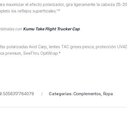
ara maximizar el efecto polarizador, gira ligeramente la cabeza (15-20°)
leto los reflejos superficiales.”*
bínalas con
Kumu Take Flight Trucker Cap
fas polarizadas Avid Carp, lentes TAC grises pesca, protección UV400
ca premium, SeeThru OptiWrap.*
U:
5056317764079
Categorías:
Complementos
,
Ropa