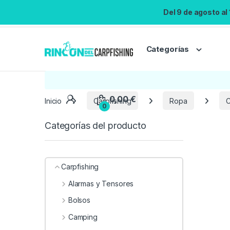
Del 9 de agosto al
Categorías
Inicio
Carpfishing
Ropa
C
Categorías del producto
Carpfishing
Alarmas y Tensores
Bolsos
Camping
0,00
€