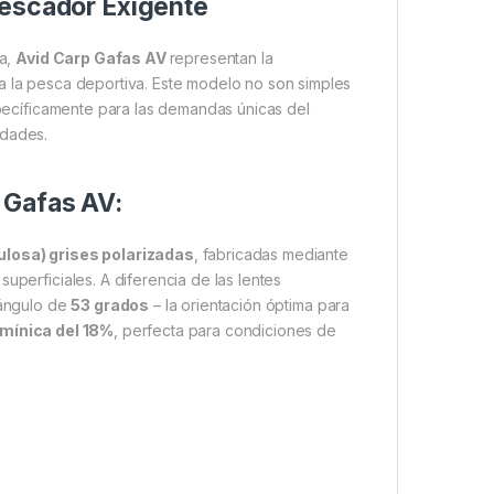
Pescador Exigente
ca,
Avid Carp Gafas AV
representan la
a la pesca deportiva. Este modelo no son simples
cíficamente para las demandas únicas del
idades.
 Gafas AV:
ulosa) grises polarizadas
, fabricadas mediante
uperficiales. A diferencia de las lentes
 ángulo de
53 grados
– la orientación óptima para
umínica del 18%
, perfecta para condiciones de