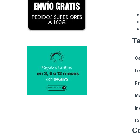
Ta
Ca
Le
Pr
Ma
In
Ce
Co