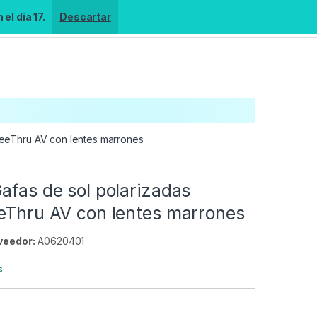
el día 17.
Descartar
 SeeThru AV con lentes marrones
afas de sol polarizadas
eeThru AV con lentes marrones
veedor:
A0620401
s