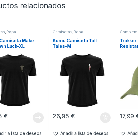
uctos relacionados
tas
,
Ropa
Camisetas
,
Ropa
Complem
Camiseta Make
Kumu Camiseta Tall
Trakker
Own Luck-XL
Tales-M
Resista
95
€
26,95
€
17,99
dir a lista de deseos
Añadir a lista de deseos
Añadi