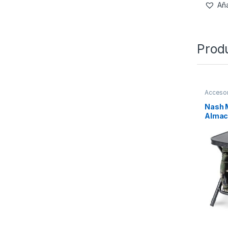
Aña
Prod
Accesor
Confort
Nash 
Almac