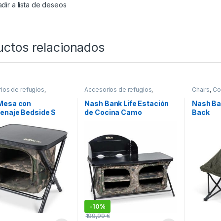
dir a lista de deseos
uctos relacionados
ios de refugios
,
Accesorios de refugios
,
Chairs
,
Co
,
Mesas
Confort
,
Mesas
Mesa con
Nash Bank Life Estación
Nash Ban
enaje Bedside S
de Cocina Camo
Back
-
10%
199,99
€