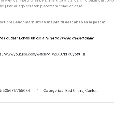
 la Avid Carp Bed Chair Benchmark Ultra Standard ( 6 patas), la como
he junto al lago será tan placentera como en casa.
scubre Benchmark Ultra y mejora tu descanso en la pesca!
nes dudas? Échale un ojo a
Nuestro rincón de Bed Chair
ps://www.youtube.com/watch?v=WxXJ7kFdCyo&t=1s
U:
5056317755084
Categorías:
Bed Chairs
,
Confort