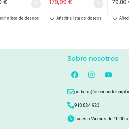
99
€
179,99
€
79,00
dir a lista de deseos
Añadir a lista de deseos
Añadi
Sobre nosotros
pedidos@elrincondelcarpfi
910 824 923
Lunes a Viernes de 10:00 a 