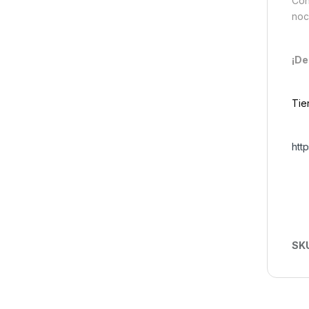
Con
noc
¡De
Tie
htt
SK