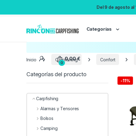
Del 9 de agosto al
Categorías
Inicio
Carpfishing
Confort
Categorías del producto
-
11%
Carpfishing
Alarmas y Tensores
Bolsos
Camping
0,00
€