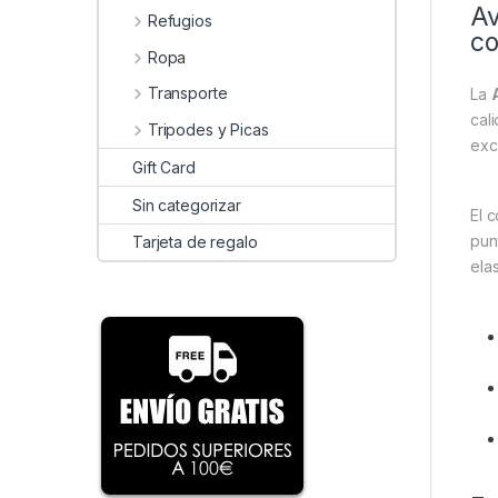
Av
Refugios
co
Ropa
Transporte
La
cal
Tripodes y Picas
exc
Gift Card
Sin categorizar
El 
pun
Tarjeta de regalo
ela