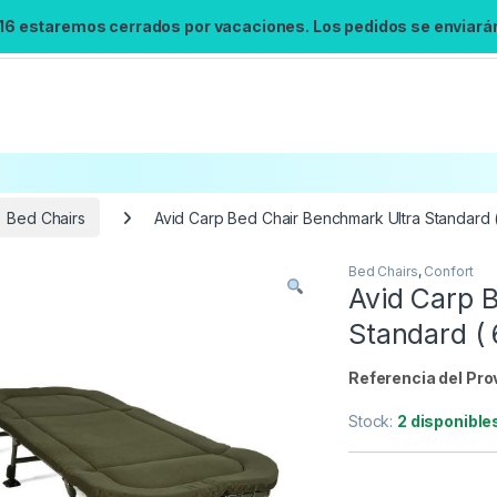
 16 estaremos cerrados por vacaciones. Los pedidos se enviarán 
Bed Chairs
Avid Carp Bed Chair Benchmark Ultra Standard (
Bed Chairs
,
Confort
Búsqueda no disponible
Avid Carp 
No se pudo cargar el widget de búsqueda.
Standard ( 
Inténtalo de nuevo.
Referencia del Pro
Reintentar
Stock:
2 disponible