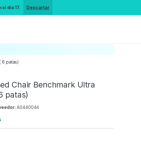
el día 17.
Descartar
 6 patas)
Bed Chair Benchmark Ultra
6 patas)
veedor:
A0440044
s