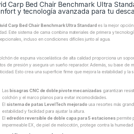
id Carp Bed Chair Benchmark Ultra Standa
nfort y tecnología avanzada para tu desc
Avid Carp Bed Chair Benchmark Ultra Standard
es la mejor opció
idad. Este sistema de cama combina materiales de primera y tecnologí
epcionales, incluso en condiciones difíciles junto al agua.
colchón de espuma viscoelástica de alta calidad proporciona un sop
tos de presión y asegura un sueño reparador. Además, su base de m
sticidad. Esto crea una superficie firme que mejora la estabilidad y la
Las
bisagras CNC de doble pivote mecanizadas
garantizan resis
colchón y el marco planos para evitar incomodidades.
El
sistema de patas LevelTech mejorado
usa resortes más grande
estabilidad y facilidad para ajustar la altura.
El
edredón reversible de doble capa para 5 estaciones
permite p
impermeable EX, de piel de melocotón, protege contra la humedad