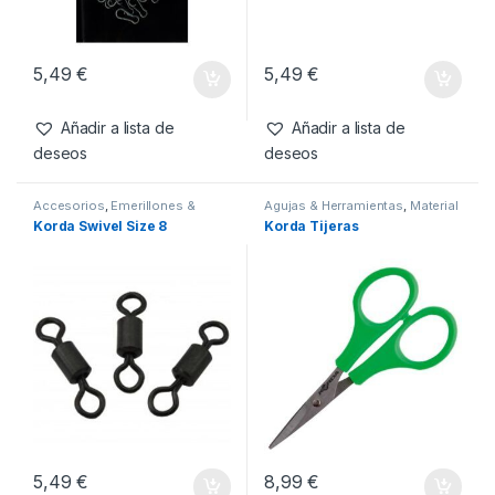
5,49
€
5,49
€
Añadir a lista de
Añadir a lista de
deseos
deseos
Accesorios
,
Emerillones &
Agujas & Herramientas
,
Material
Componentes
,
Material
Montajes
Korda Swivel Size 8
Korda Tijeras
Montajes
5,49
€
8,99
€