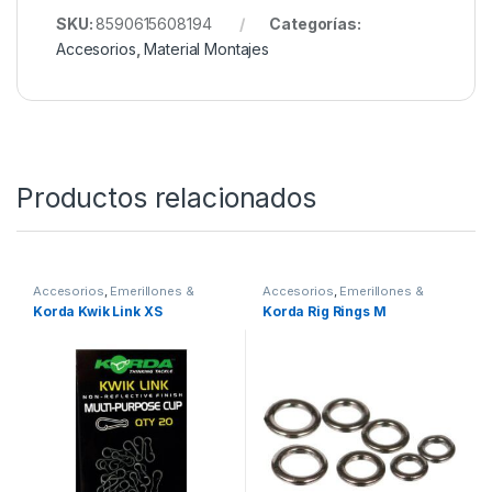
SKU:
8590615608194
Categorías:
Accesorios
,
Material Montajes
Productos relacionados
Accesorios
,
Emerillones &
Accesorios
,
Emerillones &
Componentes
,
Material
Componentes
,
Material
Korda Kwik Link XS
Korda Rig Rings M
Montajes
Montajes