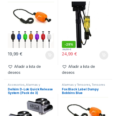
-
29%
34,99
€
19,99
€
24,99
€
Añadir a lista de
Añadir a lista de
deseos
deseos
Accesorios
,
Alarmas y
Alarmas y Tensores
,
Tensores
Tensores
Delkim D-Lok Quick Release
Fox Black Label Dumpy
System (Pack de 3)
Bobbins Blue