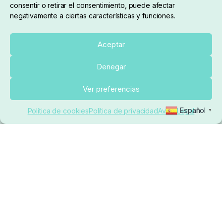
consentir o retirar el consentimiento, puede afectar
negativamente a ciertas características y funciones.
Sobre nosotros
Aceptar
Denegar
pedidos@elrincondelcarpfishing.com
Añadir al carrito
Ver preferencias
910 824 923
Español
Política de cookies
Política de privacidad
Aviso Legal
▼
Lunes a Viernes de 10:00 a 14:00 horas y 17:00 a
20:00
Paseo de Guadalajara, 36. Local 3. 28702. San
Sebastián De Los Reyes (Madrid)
El Rincón del Carpfishing. © 2025. Todos los derechos
reservados.