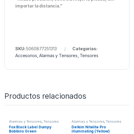
importar la distancia.”
SKU:
5060877251313
Categorías:
Accesorios
,
Alarmas y Tensores
,
Tensores
Productos relacionados
Alarmas y Tensores
,
Tensores
Alarmas y Tensores
,
Tensores
Fox Black Label Dumpy
Delkim Nitelite Pro
Bobbins Green
illuminating (Yellow)