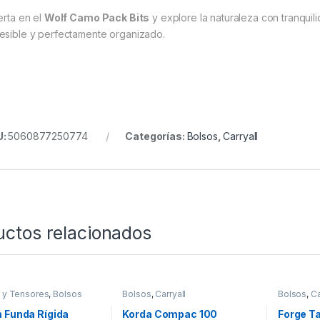
erta en el
Wolf Camo Pack Bits
y explore la naturaleza con tranqui
esible y perfectamente organizado.
U:
5060877250774
Categorías:
Bolsos
,
Carryall
uctos relacionados
 y Tensores
,
Bolsos
Bolsos
,
Carryall
Bolsos
,
Ca
 Funda Rígida
Korda Compac 100
Forge T