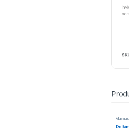
Invi
acc
SK
Prod
Alarmas
Delkim