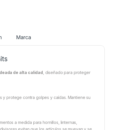
n
Marca
its
eada de alta calidad
, diseñado para proteger
s y protege contra golpes y caídas. Mantiene su
mentos a medida para hornillos, linternas,
 divisores evitan que los artículos se muevan y se