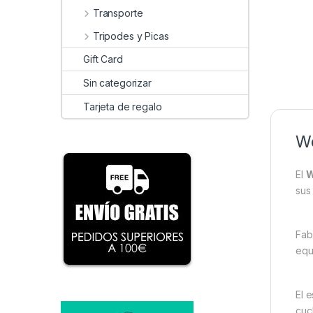
Transporte
Tripodes y Picas
Gift Card
Sin categorizar
Tarjeta de regalo
Wo
El
W
sus
Fab
equ
El 
cuc