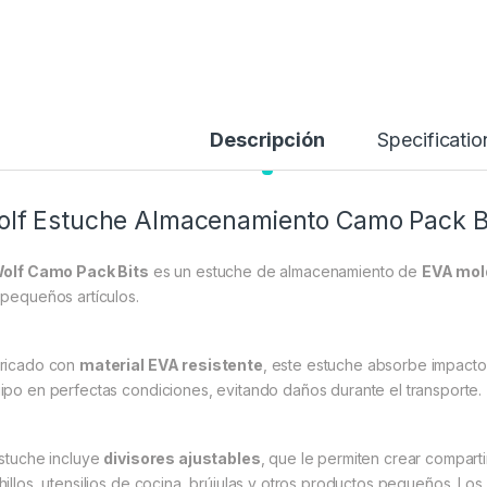
Descripción
Specificatio
lf Estuche Almacenamiento Camo Pack B
olf Camo Pack Bits
es un estuche de almacenamiento de
EVA mold
 pequeños artículos.
ricado con
material EVA resistente
, este estuche absorbe impacto
ipo en perfectas condiciones, evitando daños durante el transporte.
estuche incluye
divisores ajustables
, que le permiten crear comparti
hillos, utensilios de cocina, brújulas y otros productos pequeños. Los