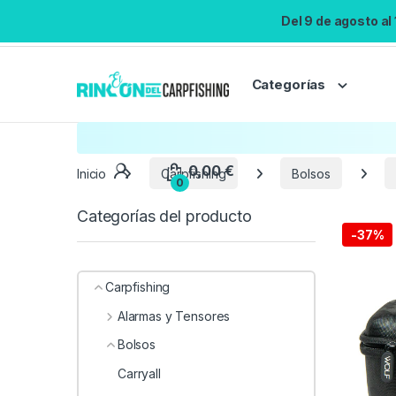
Del 9 de agosto al
Categorías
Inicio
Carpfishing
Bolsos
Categorías del producto
-
37%
Carpfishing
Alarmas y Tensores
Bolsos
Carryall
0,00
€