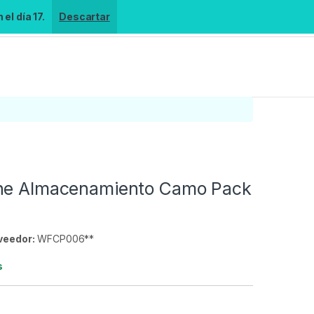
el día 17.
Descartar
he Almacenamiento Camo Pack
veedor:
WFCP006**
s