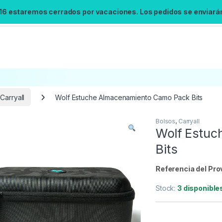
 16 estaremos cerrados por vacaciones. Los pedidos se enviarán 
Carryall
Wolf Estuche Almacenamiento Camo Pack Bits
Bolsos
,
Carryall
Búsqueda no disponible
Wolf Estuc
No se pudo cargar el widget de búsqueda.
Bits
Inténtalo de nuevo.
Referencia del Pro
Reintentar
Stock:
3 disponible