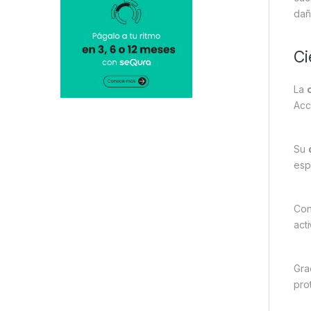
dañ
Ci
La
Acc
Su
esp
Con
act
Gra
pro