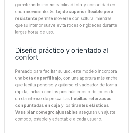
comprometer el presupuesto
. Fabricado con la
reconocida calidad de
Vass
, este vadeador
combina
materiales duraderos, un diseño
ergonómico y una construcción fiable
,
convirtiéndose en una elección ideal para sesiones
de pesca prolongadas o condiciones exigentes.
Con una
bota de PVC robusta fusionada al cuerpo
principal
, el
Vass-Tex 650
ofrece una unión
sellada y resistente que evita filtraciones,
garantizando impermeabilidad total y comodidad en
cada movimiento. Su
tejido superior flexible pero
resistente
permite moverse con soltura, mientras
que su interior suave evita roces o rigideces durante
largas horas de uso.
Diseño práctico y orientado al
confort