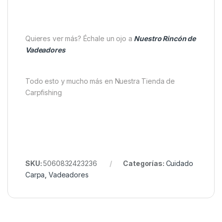
En resumen, el
Vass-Tex 650 Series Chest-41
es
un vadeador
fiable, duradero y cómodo
, perfecto
tanto para pescadores experimentados como para
quienes buscan un equipo de calidad a un precio
competitivo. Su combinación de
tecnología,
resistencia y facilidad de uso
lo convierte en una
herramienta esencial para disfrutar de tus sesiones
de pesca con
seguridad, confort y confianza
.
Quieres ver más? Échale un ojo a
Nuestro Rincón de
Vadeadores
Todo esto y mucho más en Nuestra Tienda de
Carpfishing