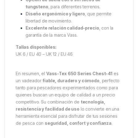
Bota de PVC robusta
, fusionada al cuerpo
principal para máxima fiabilidad.
Bota de perfil bajo
, que facilita ponerse y
quitarse el vadeador.
Hebillas reforzadas con puntadas en caja
,
para una sujeción firme.
Tirantes elásticos Vass blanco/negro
,
ajustables y cómodos.
Bolsillo interno en el pecho
, ideal para
herramientas o cebos.
Opción de suela con o sin tacos de
tungsteno
, para diferentes terrenos.
Diseño ergonómico y ligero
, que permite
libertad de movimiento.
Excelente relación calidad-precio
, con la
garantía de la marca Vass.
Tallas disponibles:
UK 6 / EU 40 – UK 12 / EU 46