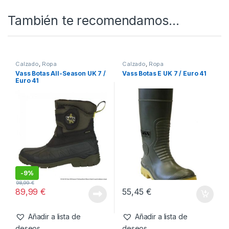
SKU:
5060832423236
Categorías:
Cuidado
Carpa
,
Vadeadores
También te recomendamos…
Calzado
,
Ropa
Calzado
,
Ropa
Vass Botas All-Season UK 7 /
Vass Botas E UK 7 / Euro 41
Euro 41