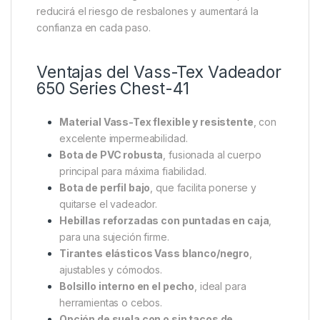
opción de suelas tachonadas de tungsteno
, lo
que lo convierte en uno de los mejores
vadeadores
de PVC con clavos del mercado
. Estas suelas
proporcionan un agarre superior en superficies
resbaladizas, rocas o madera húmeda, aportando
estabilidad y seguridad adicionales.
Un consejo experto: si sueles pescar en ríos o zonas
con fondos irregulares, elige la versión con
suelas
tachonadas de tungsteno
. Su tracción superior
reducirá el riesgo de resbalones y aumentará la
confianza en cada paso.
Ventajas del Vass-Tex Vadeador
650 Series Chest-41
Material Vass-Tex flexible y resistente
, con
excelente impermeabilidad.