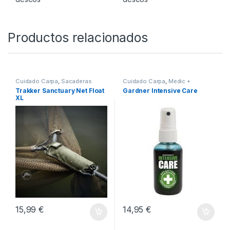
-
9%
98,99
€
89,99
€
55,45
€
Añadir a lista de
Añadir a lista de
deseos
deseos
Productos relacionados
Cuidado Carpa
,
Sacaderas
Cuidado Carpa
,
Medic +
Trakker Sanctuary Net Float
Gardner Intensive Care
XL