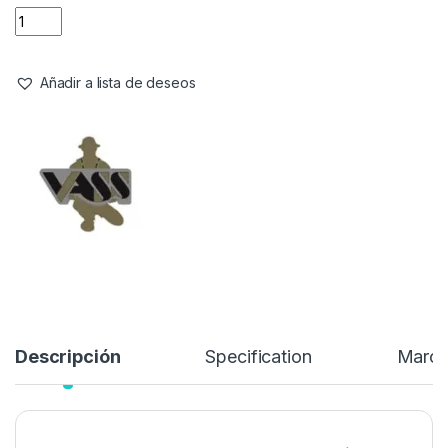
opciones más equilibradas del mercado para los pescadores
que buscan
resistencia, comodidad y un excelente
rendimiento sin comprometer el presupuesto
. Fabricado
con la reconocida calidad de
Vass
, este vadeador combina
materiales duraderos, un diseño ergonómico y una
construcción fiable
, convirtiéndose en una elección ideal
para sesiones de pesca prolongadas o condiciones exigentes.
94,95
€
Añadir a lista de deseos