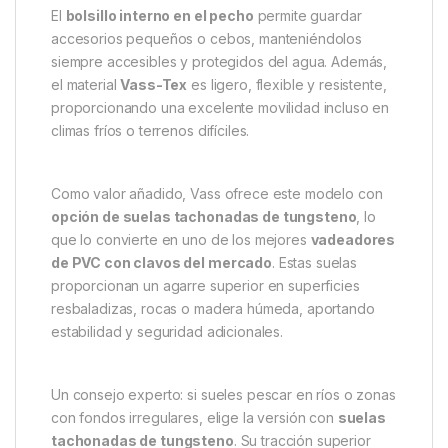
Pensado para facilitar su uso, este modelo incorpora
una
bota de perfil bajo
, con una apertura más ancha
que facilita ponerse y quitarse el vadeador de forma
rápida, incluso con los pies húmedos o después de
un día intenso de pesca. Las
hebillas reforzadas
con puntadas en caja
y los
tirantes elásticos
Vass blanco/negro ajustables
aseguran un ajuste
cómodo, estable y adaptable a cada usuario.
El
bolsillo interno en el pecho
permite guardar
accesorios pequeños o cebos, manteniéndolos
siempre accesibles y protegidos del agua. Además,
el material
Vass-Tex
es ligero, flexible y resistente,
proporcionando una excelente movilidad incluso en
climas fríos o terrenos difíciles.
Como valor añadido, Vass ofrece este modelo con