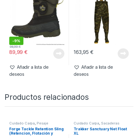
-
9%
98,99
€
89,99
€
163,95
€
Añadir a lista de
Añadir a lista de
deseos
deseos
Productos relacionados
Cuidado Carpa
,
Pesaje
Cuidado Carpa
,
Sacaderas
Forge Tackle Retention Sling
Trakker Sanctuary Net Float
(Retencion, Flotación y
XL
Pesaje)