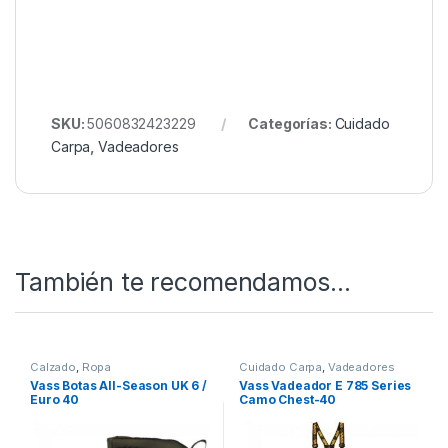
SKU:
5060832423229
Categorías:
Cuidado
Carpa
,
Vadeadores
También te recomendamos…
Calzado
,
Ropa
Cuidado Carpa
,
Vadeadores
Vass Botas All-Season UK 6 /
Vass Vadeador E 785 Series
Euro 40
Camo Chest-40