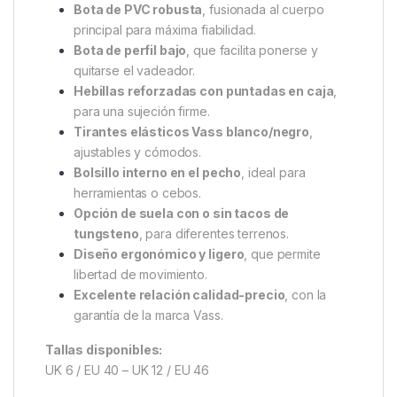
Bota de PVC robusta
, fusionada al cuerpo
principal para máxima fiabilidad.
Bota de perfil bajo
, que facilita ponerse y
quitarse el vadeador.
Hebillas reforzadas con puntadas en caja
,
para una sujeción firme.
Tirantes elásticos Vass blanco/negro
,
ajustables y cómodos.
Bolsillo interno en el pecho
, ideal para
herramientas o cebos.
Opción de suela con o sin tacos de
tungsteno
, para diferentes terrenos.
Diseño ergonómico y ligero
, que permite
libertad de movimiento.
Excelente relación calidad-precio
, con la
garantía de la marca Vass.
Tallas disponibles:
UK 6 / EU 40 – UK 12 / EU 46