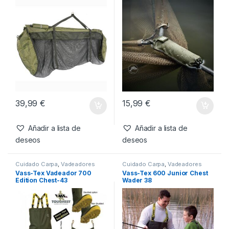
39,99
€
15,99
€
Añadir a lista de
Añadir a lista de
deseos
deseos
Cuidado Carpa
,
Vadeadores
Cuidado Carpa
,
Vadeadores
Vass-Tex Vadeador 700
Vass-Tex 600 Junior Chest
Edition Chest-43
Wader 38