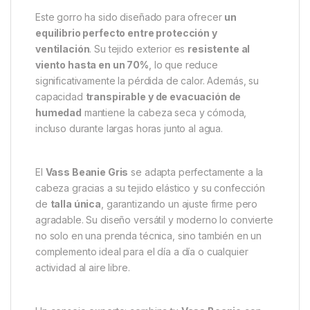
interior de suave polar 100% poliéster
, el
Beanie
Vass
proporciona una calidez excepcional incluso
en condiciones de viento o humedad. Su estructura
mantiene el calor corporal, al tiempo que permite una
correcta
transpiración
, evitando la acumulación de
sudor durante la actividad.
Máximo confort y rendimiento
en cualquier entorno
Este gorro ha sido diseñado para ofrecer
un
equilibrio perfecto entre protección y
ventilación
. Su tejido exterior es
resistente al
viento hasta en un 70%
, lo que reduce
significativamente la pérdida de calor. Además, su
capacidad
transpirable y de evacuación de
humedad
mantiene la cabeza seca y cómoda,
incluso durante largas horas junto al agua.