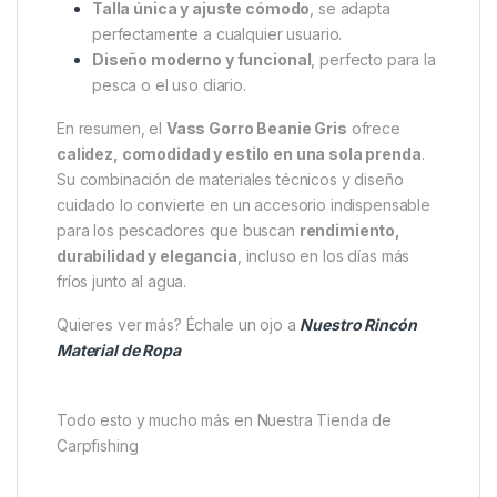
Exterior de punto acanalado grueso
, cálido y
resistente.
Forro polar interior 100% poliéster
, suave y
aislante.
Resistente al viento (hasta un 70%)
, ideal
para condiciones frías o ventosas.
Transpirable y de secado rápido
, evita la
acumulación de humedad.
Lavable a máquina a 40 °C
, con secado por
goteo.
Talla única y ajuste cómodo
, se adapta
perfectamente a cualquier usuario.
Diseño moderno y funcional
, perfecto para la
pesca o el uso diario.
En resumen, el
Vass Gorro Beanie Gris
ofrece
calidez, comodidad y estilo en una sola prenda
.
Su combinación de materiales técnicos y diseño
cuidado lo convierte en un accesorio indispensable