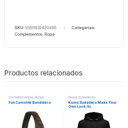
para los pescadores que buscan
rendimiento,
durabilidad y elegancia
, incluso en los días más
fríos junto al agua.
Quieres ver más? Échale un ojo a
Nuestro Rincón
Material de Ropa
Todo esto y mucho más en Nuestra Tienda de
Carpfishing
SKU:
5060832420495
Categorías:
Complementos
,
Ropa