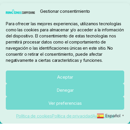
Seguimiento de pedidos
Gestionar consentimiento
Condiciones de compra
Para ofrecer las mejores experiencias, utilizamos tecnologías
como las cookies para almacenar y/o acceder a la información
del dispositivo. El consentimiento de estas tecnologías nos
permitirá procesar datos como el comportamiento de
navegación o las identificaciones únicas en este sitio. No
consentir o retirar el consentimiento, puede afectar
negativamente a ciertas características y funciones.
Sobre nosotros
Aceptar
Denegar
pedidos@elrincondelcarpfishing.com
Añadir al carrito
Ver preferencias
910 824 923
Español
Política de cookies
Política de privacidad
Aviso Legal
▼
Lunes a Viernes de 10:00 a 14:00 horas y 17:00 a