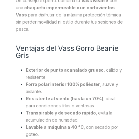
El
Vass Beanie Gris
se adapta perfectamente a la
cabeza gracias a su tejido elástico y su confección
de
talla única
, garantizando un ajuste firme pero
agradable. Su diseño versátil y moderno lo convierte
no solo en una prenda técnica, sino también en un
complemento ideal para el día a día o cualquier
actividad al aire libre.
Un consejo experto: combina tu
Vass Beanie
con
una
chaqueta impermeable o un cortavientos
Vass
para disfrutar de la máxima protección térmica
sin perder movilidad ni estilo durante tus sesiones de
pesca.
Ventajas del Vass Gorro Beanie
Gris