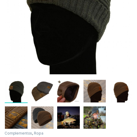
Inicio
Carpfishing
Ropa
Complementos
-
32%