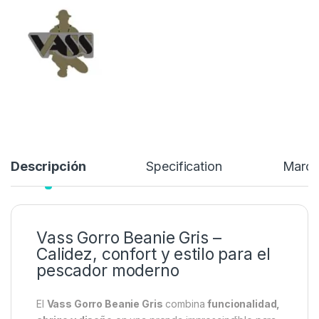
pesca más frías. Diseñado pensando en el
pescador activo y
con estilo
, este gorro ofrece una
protección térmica
excelente
sin renunciar a la comodidad ni al aspecto moderno
que caracteriza a la marca
Vass
.
15,99
€
23,35
€
Añadir a lista de deseos