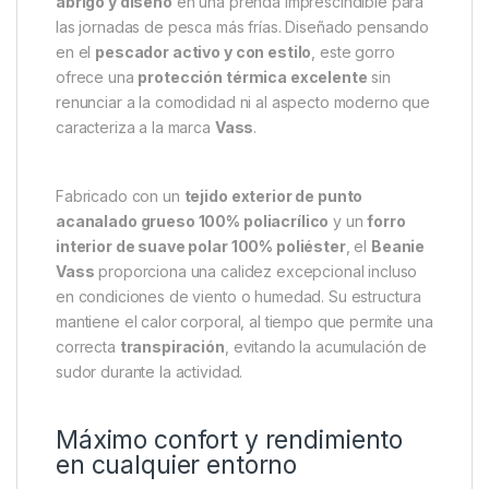
Descripción
Specification
Marc
Vass Gorro Beanie Gris –
Calidez, confort y estilo para el
pescador moderno
El
Vass Gorro Beanie Gris
combina
funcionalidad,
abrigo y diseño
en una prenda imprescindible para
las jornadas de pesca más frías. Diseñado pensando
en el
pescador activo y con estilo
, este gorro
ofrece una
protección térmica excelente
sin
renunciar a la comodidad ni al aspecto moderno que
caracteriza a la marca
Vass
.
Fabricado con un
tejido exterior de punto
acanalado grueso 100% poliacrílico
y un
forro