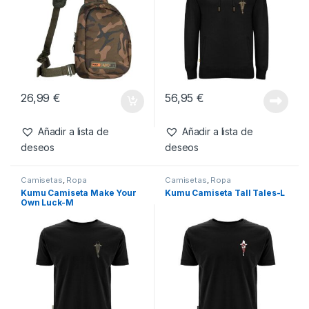
Productos relacionados
Complementos
,
Ropa
Ropa
,
Sudaderas
Fox Camolite Bandolera
Kumu Sudadera Make Your
Own Luck-XL
26,99
€
56,95
€
Añadir a lista de
Añadir a lista de