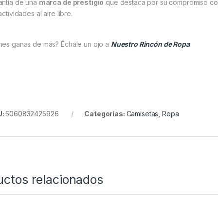
antía de una
marca de prestigio
que destaca por su compromiso con 
actividades al aire libre.
nes ganas de más? Échale un ojo a
Nuestro Rincón de Ropa
U:
5060832425926
Categorías:
Camisetas
,
Ropa
uctos relacionados