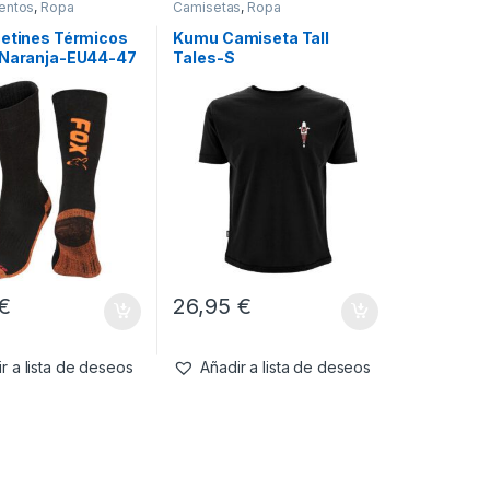
entos
,
Ropa
Camisetas
,
Ropa
cetines Térmicos
Kumu Camiseta Tall
 Naranja-EU44-47
Tales-S
€
26,95
€
r a lista de deseos
Añadir a lista de deseos