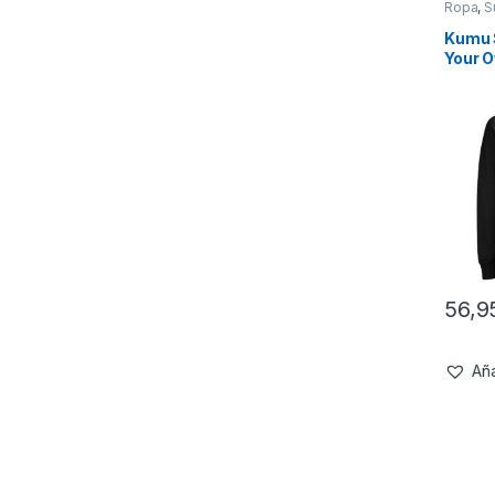
Ropa
,
S
Kumu 
Your 
56,
Aña