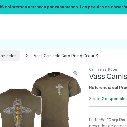
 16 estaremos cerrados por vacaciones. Los pedidos se enviarán 
amisetas
Vass Camiseta Carp Rising Caqui-S
Camisetas
,
Ropa
Búsqueda no disponible
Vass Camis
No se pudo cargar el widget de búsqueda.
Inténtalo de nuevo.
Referencia del Pro
Stock:
2 disponible
Reintentar
El diseño “
Carp Ris
pescador de carpas: