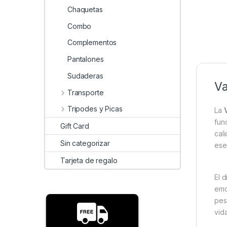
Chaquetas
Combo
Complementos
Pantalones
Sudaderas
Va
Transporte
Tripodes y Picas
La
fun
Gift Card
cal
Sin categorizar
ese
Tarjeta de regalo
El d
emo
pes
vida