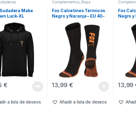
udaderas
Complementos
,
Ropa
Complem
Sudadera Make
Fox Calcetines Térmicos
Fox Cal
Own Luck-XL
Negro y Naranja – EU 40-
Negro y
43
95
€
13,99
€
13,99
dir a lista de deseos
Añadir a lista de deseos
Añadi