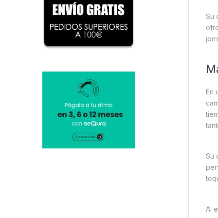
Su 
ofr
jor
Ma
En 
cam
tie
tan
Su 
per
toqu
Al e