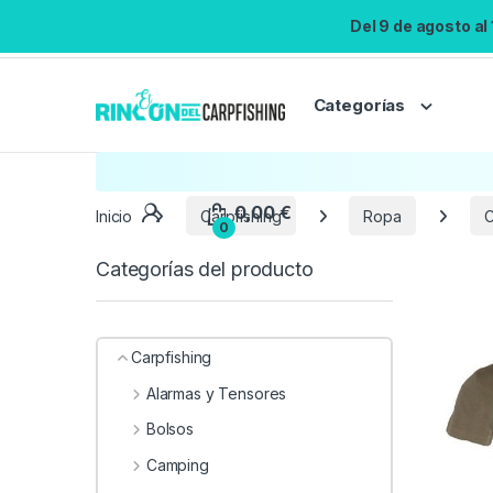
Del 9 de agosto al
Categorías
Inicio
Carpfishing
Ropa
C
Categorías del producto
Carpfishing
Alarmas y Tensores
Bolsos
Camping
0,00
€