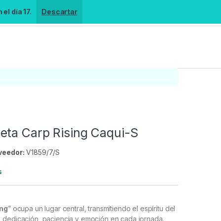
el día 17.
Descartar
eta Carp Rising Caqui-S
veedor:
V1859/7/S
s
ing
” ocupa un lugar central, transmitiendo el espíritu del
 dedicación, paciencia y emoción en cada jornada.