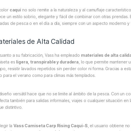
color
caqui
no solo remite a la naturaleza y al camuflaje característ
ece un estilo sobrio, elegante y fácil de combinar con otras prendas
nadas de pesca o en el día a día, siempre con un aspecto moderno y 
teriales de Alta Calidad
cuanto a su fabricación, Vass ha empleado
materiales de alta calid
iseta es
ligera, transpirable y duradera
, lo que permite mantener u
mpo, resistir lavados repetidos sin perder color ni forma. Gracias a e
to para el verano como para climas más templados.
diseño versátil hace que no se limite al ámbito de la pesca. Con un co
fecta también para salidas informales, viajes o cualquier situación 
e distintivo.
legir la
Vass Camiseta Carp Rising Caqui-S
, el usuario obtiene no