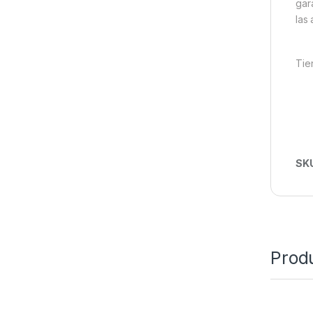
gar
las 
Tie
SK
Prod