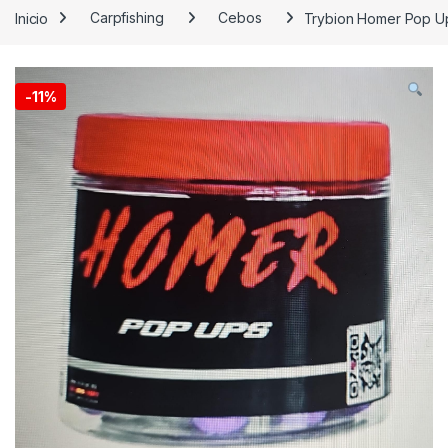
Inicio
Carpfishing
Cebos
Trybion Homer Pop U
-
11%