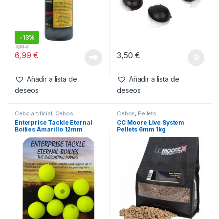
-
13%
7,99
€
6,99
€
3,50
€
Añadir a lista de
Añadir a lista de
deseos
deseos
Cebo artificial
,
Cebos
Cebos
,
Pellets
Enterprise Tackle Eternal
CC Moore Live System
Boilies Amarillo 12mm
Pellets 6mm 1kg