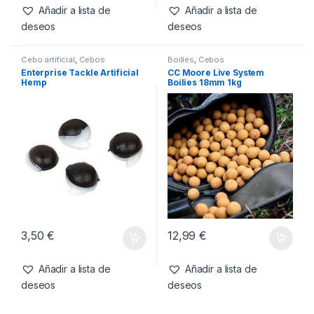
Scopex Peach 10mm
-
13%
7,99
€
6,99
€
3,95
€
Añadir a lista de
Añadir a lista de
deseos
deseos
Cebo artificial
,
Cebos
Boilies
,
Cebos
Enterprise Tackle Artificial
CC Moore Live System
Hemp
Boilies 18mm 1kg