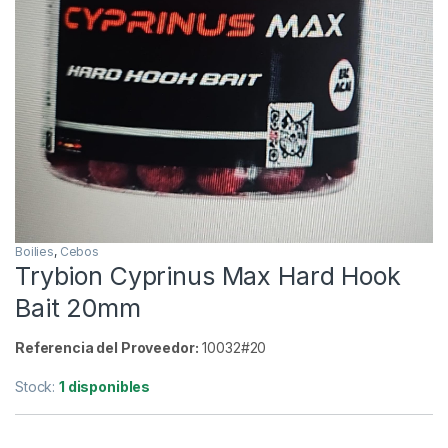
Inicio
Carpfishing
Cebos
Trybion Cyprinus Max
-
10%