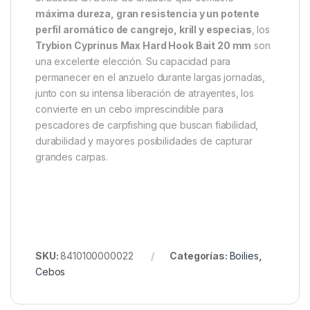
de boilies de anzuelo de
20 mm
, fabricados con
ingredientes de alta calidad y sometidos a un estricto
control para garantizar uniformidad, resistencia y un
rendimiento constante en cualquier escenario de
pesca.
La mejor elección para afrontar
cualquier sesión
Si buscas un boilie de anzuelo que combine
máxima dureza, gran resistencia y un potente
perfil aromático de cangrejo, krill y especias
, los
Trybion Cyprinus Max Hard Hook Bait 20 mm
son
una excelente elección. Su capacidad para
permanecer en el anzuelo durante largas jornadas,
junto con su intensa liberación de atrayentes, los
convierte en un cebo imprescindible para
pescadores de carpfishing que buscan fiabilidad,
durabilidad y mayores posibilidades de capturar