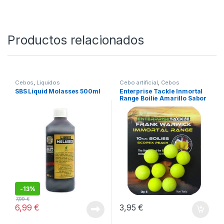
grandes carpas.
SKU:
8410100000022
Categorías:
Boilies
,
Cebos
Productos relacionados
Cebos
,
Liquidos
Cebo artificial
,
Cebos
SBS Liquid Molasses 500ml
Enterprise Tackle Inmortal
Range Boilie Amarillo Sabor