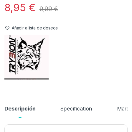
Boilies
,
Cebos
Trybion Cyprinus Max Hard Hook
Bait 20mm
Referencia del Proveedor:
10032#20
Stock:
1 disponibles
8,95
€
9,99
€
Añadir a lista de deseos