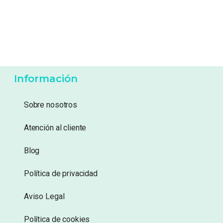
3,50
€
12,99
€
Añadir a lista de
Añadir a lista de
deseos
deseos
Información