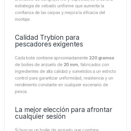
favoreciendo picadas rápidas y constantes.
Ideal para combinar con la
gama Cyprinus Max
Para obtener el máximo rendimiento, estos Hard
Hook Baits pueden utilizarse junto con los boilies,
pellets, líquidos activadores y Pop Ups de la gama
Trybion Cyprinus Max
. Al mantener el mismo perfil
aromático de cangrejo, krill y especias, se crea una
estrategia de cebado uniforme que aumenta la
confianza de las carpas y mejora la eficacia del
montaje.
Calidad Trybion para
pescadores exigentes
Cada bote contiene aproximadamente
220 gramos