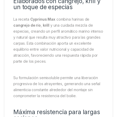
atracción. Su textura extradura permite mantener el
cebo perfectamente colocado en el hair rig durante
largas horas, soportando los ataques de peces
pequeños, cangrejos y otros organismos sin perder
eficacia. Están especialmente indicados para
pescadores que buscan un cebo fiable en sesiones
prolongadas o en escenarios con una gran presión
de pesca.
Elaborados con cangrejo, krill y
un toque de especias
La receta
Cyprinus Max
combina harinas de
cangrejo de río
,
krill
y una cuidada mezcla de
especias, creando un perfil aromático marino intenso
y natural que resulta muy atractivo para las grandes
carpas. Esta combinación aporta un excelente
equilibrio entre valor nutricional y capacidad de