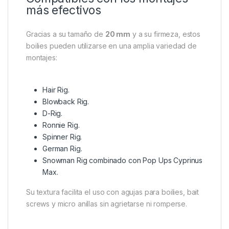
Escenarios con presencia de cangrejos.
Aguas con abundancia de peces blancos.
Competiciones de carpfishing.
Búsqueda de grandes ejemplares.
Su consistencia también soporta perfectamente
lances de larga distancia, manteniendo el cebo
intacto hasta el momento de la picada.
Compatibles con los montajes
más efectivos
Gracias a su tamaño de
20 mm
y a su firmeza, estos
boilies pueden utilizarse en una amplia variedad de
montajes:
Hair Rig.
Blowback Rig.