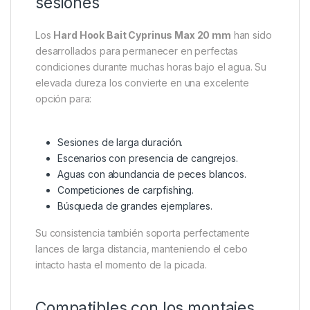
atracción, favoreciendo una respuesta rápida por
parte de los peces.
Su formulación semisoluble permite una liberación
progresiva de los atrayentes, generando una señal
alimenticia constante alrededor del montaje sin
comprometer la resistencia del boilie.
Máxima resistencia para largas
sesiones
Los
Hard Hook Bait Cyprinus Max 20 mm
han sido
desarrollados para permanecer en perfectas
condiciones durante muchas horas bajo el agua. Su
elevada dureza los convierte en una excelente
opción para:
Sesiones de larga duración.