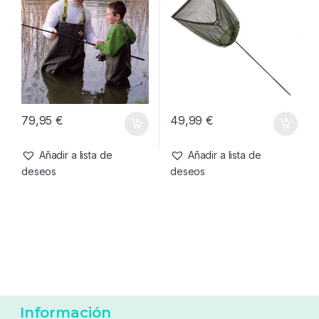
79,95
€
14,49
€
Añadir a lista de
Añadir a lista de
deseos
deseos
Cuidado Carpa
,
Vadeadores
Cuidado Carpa
,
Sacaderas
Vass-Tex 600 Junior Chest
Forge Tackle Cr Landing Net
Wader 36
Camo 42″ Mango 6ft (180
cm) 2 Secciones
79,95
€
49,99
€