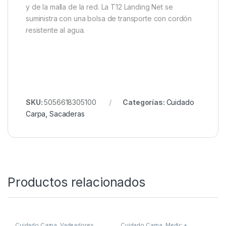
mecanizada mediante CNC. Por último, la
empuñadura se ha acabado con el bloque de
aluminio de diseño premium de Trakker; compacto y
robusto, cuenta con una ranura isotópica
dedicada.La red profunda se ha hecho de una malla
de oliva reforzada y acabada con un gran icono de
Trakker. La malla cubre dos brazos de carbono
reforzados que se unen mediante un cordón muy
resistente; éstos se fijan en su posición con dos
puntas de tornillo especiales mecanizadas mediante
CNC que reducen el desgaste prematuro del cordón
y de la malla de la red. La T12 Landing Net se
suministra con una bolsa de transporte con cordón
resistente al agua.
SKU:
5056618305100
Categorías:
Cuidado