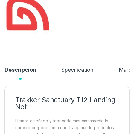
los peces, la Sanctuary T12, para crear una red de pesca de
carpas fácil de montar con un acabado de calidad a medida. El
mango, de dos piezas y seis pies de longitud, está fabricado en
fibra de carbono 24T con un llamativo acabado tejido 1K.
174,99
€
Añadir a lista de deseos