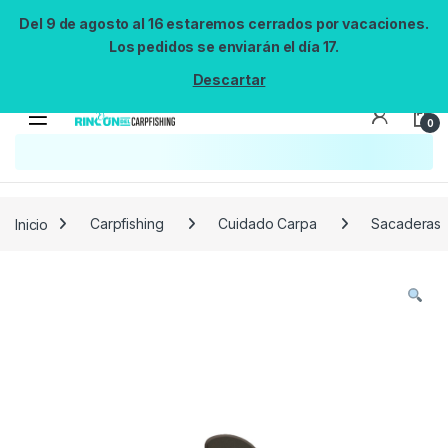
Del 9 de agosto al 16 estaremos cerrados por vacaciones.
Los pedidos se enviarán el día 17.
Descartar
0
Búsqueda no disponible
No se pudo cargar el widget de búsqueda.
Inténtalo de nuevo.
Reintentar