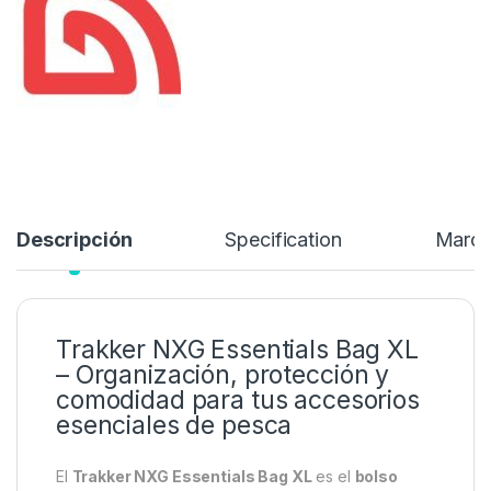
tus jornadas de
carpfishing
o pesca deportiva.
26,99
€
36,99
€
Añadir a lista de deseos