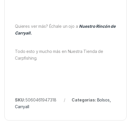
sacrificar ligereza
, lo que lo convierte en un
accesorio ideal tanto para sesiones cortas como
para viajes largos.
Un consejo de experto: utiliza este bolso para
mantener separados tus accesorios electrónicos y
documentos personales del resto del material de
pesca. Así, evitarás daños y tendrás siempre tus
pertenencias más importantes protegidas y a mano.
Quieres ver más? Échale un ojo a
Nuestro Rincón de
Carryall.
Todo esto y mucho más en Nuestra Tienda de
Carpfishing.