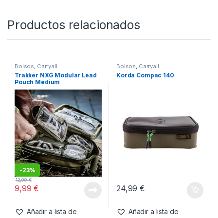
SKU:
5060461947318
Categorías:
Bolsos
,
Carryall
Productos relacionados
Bolsos
,
Carryall
Bolsos
,
Carryall
Trakker NXG Modular Lead
Korda Compac 140
Pouch Medium