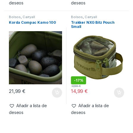
-
23%
12,99
€
9,99
€
24,99
€
Añadir a lista de
Añadir a lista de
deseos
deseos
Bolsos
,
Carryall
Bolsos
,
Carryall
Korda Compac Kamo 100
Trakker NXG Bitz Pouch
Small