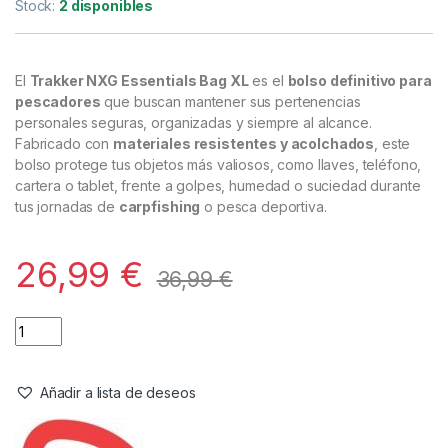
Bolsos
,
Carryall
Trakker Bolso NXG Essentials XL
Referencia del Proveedor:
204944**
Stock:
2 disponibles
El
Trakker NXG Essentials Bag XL
es el
bolso definitivo para
pescadores
que buscan mantener sus pertenencias
personales seguras, organizadas y siempre al alcance.
Fabricado con
materiales resistentes y acolchados
, este
bolso protege tus objetos más valiosos, como llaves, teléfono,
cartera o tablet, frente a golpes, humedad o suciedad durante