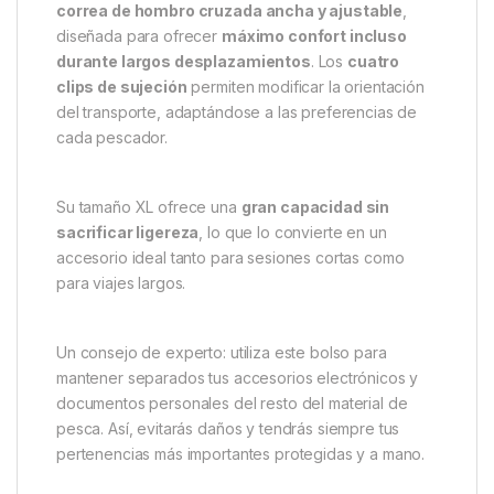
un acceso total al contenido, haciendo que
organizar y encontrar cada elemento sea sencillo y
rápido. Además, los
tiradores de cremallera
silenciosos
aportan discreción durante las sesiones
nocturnas o en zonas tranquilas de pesca.
Comodidad y versatilidad de
transporte
El
Trakker NXG Essentials Bag XL
incluye una
correa de hombro cruzada ancha y ajustable
,
diseñada para ofrecer
máximo confort incluso
durante largos desplazamientos
. Los
cuatro
clips de sujeción
permiten modificar la orientación
del transporte, adaptándose a las preferencias de
cada pescador.
Su tamaño XL ofrece una
gran capacidad sin