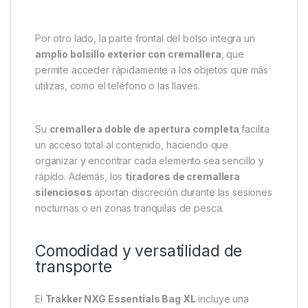
En su interior dispone de un
bolsillo principal con
correa de expulsión
, pensado especialmente para
alojar tablets o documentos de tamaño grande.
Además, incorpora
tres bolsillos de malla con
cremallera
, perfectos para guardar accesorios
como cargadores, baterías externas, cables o
pequeñas herramientas. También incluye un
bolsillo
interno con cremallera de tamaño completo
,
ideal para almacenar objetos más voluminosos o
delicados.
Por otro lado, la parte frontal del bolso integra un
amplio bolsillo exterior con cremallera
, que
permite acceder rápidamente a los objetos que más
utilizas, como el teléfono o las llaves.
Su
cremallera doble de apertura completa
facilita