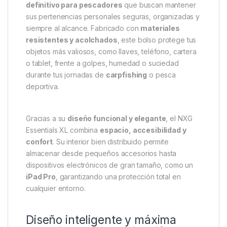
Descripción
Specification
Marc
Trakker NXG Essentials Bag XL
– Organización, protección y
comodidad para tus accesorios
esenciales de pesca
El
Trakker NXG Essentials Bag XL
es el
bolso
definitivo para pescadores
que buscan mantener
sus pertenencias personales seguras, organizadas y
siempre al alcance. Fabricado con
materiales
resistentes y acolchados
, este bolso protege tus
objetos más valiosos, como llaves, teléfono, cartera
o tablet, frente a golpes, humedad o suciedad
durante tus jornadas de
carpfishing
o pesca
deportiva.