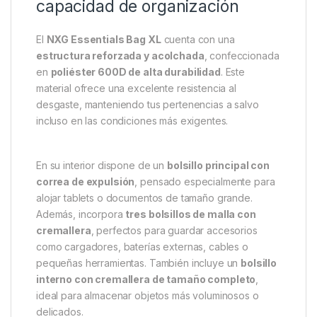
Gracias a su
diseño funcional y elegante
, el NXG
Essentials XL combina
espacio, accesibilidad y
confort
. Su interior bien distribuido permite
almacenar desde pequeños accesorios hasta
dispositivos electrónicos de gran tamaño, como un
iPad Pro
, garantizando una protección total en
cualquier entorno.
Diseño inteligente y máxima
capacidad de organización
El
NXG Essentials Bag XL
cuenta con una
estructura reforzada y acolchada
, confeccionada
en
poliéster 600D de alta durabilidad
. Este
material ofrece una excelente resistencia al
desgaste, manteniendo tus pertenencias a salvo
incluso en las condiciones más exigentes.