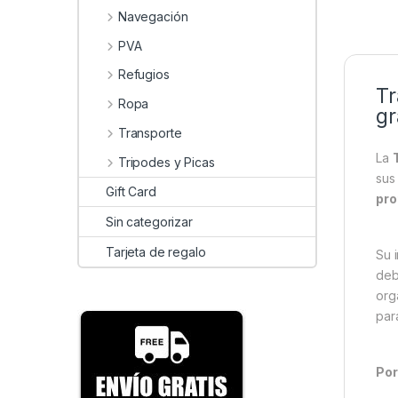
Navegación
PVA
Refugios
Tr
Ropa
gr
Transporte
La
Tripodes y Picas
sus
Gift Card
pro
Sin categorizar
Tarjeta de regalo
Su 
deb
org
par
Por