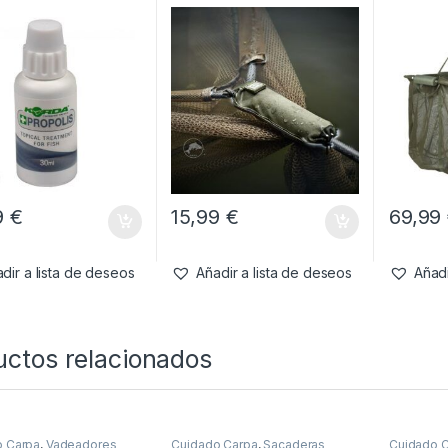
Sanctua
9
€
15,99
€
69,99
dir a lista de deseos
Añadir a lista de deseos
Añadi
uctos relacionados
o Carpa
,
Vadeadores
Cuidado Carpa
,
Sacaderas
Cuidado 