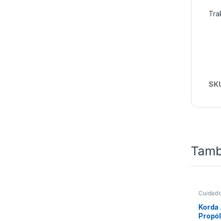
Tra
SK
Tamb
Cuidad
Korda 
Propó