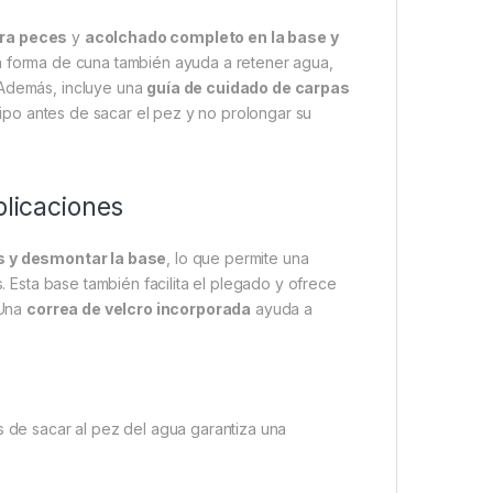
ara peces
y
acolchado completo en la base y
en forma de cuna también ayuda a retener agua,
 Además, incluye una
guía de cuidado de carpas
ipo antes de sacar el pez y no prolongar su
plicaciones
as y desmontar la base
, lo que permite una
 Esta base también facilita el plegado y ofrece
 Una
correa de velcro incorporada
ayuda a
s de sacar al pez del agua garantiza una