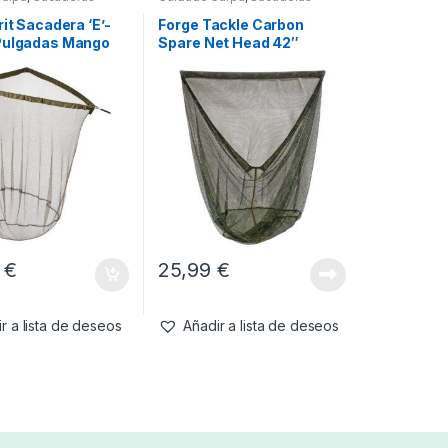
rit Sacadera ‘E’-
Forge Tackle Carbon
Pulgadas Mango
Spare Net Head 42″
0cm)
0
€
25,99
€
r a lista de deseos
Añadir a lista de deseos