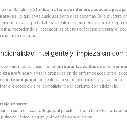
Trakker Sanctuary XL utiliza
materiales interiores suaves aptos p
 paredes
, lo que evita cualquier daño a las escamas. Su estructura 
teniendo a la carpa hidratada mientras se encuentra fuera del agua.
 goma
, recordando al pescador las buenas prácticas: preparar el equ
ancia fuera del agua.
ncionalidad inteligente y limpieza sin com
 vez terminada la sesión, puedes
retirar las celdas de aire intern
pieza profunda
y evita la propagación de enfermedades entre lagos.
formato compacto
, perfecto para su almacenamiento y transporte.
minar el exceso de aire, comprimiendo el conjunto con eficiencia.
sejo experto:
para la cuna en cuanto llegues al puesto. Tenerla lista y húmeda ante
ipulación rápida, segura y sin estrés para el animal.