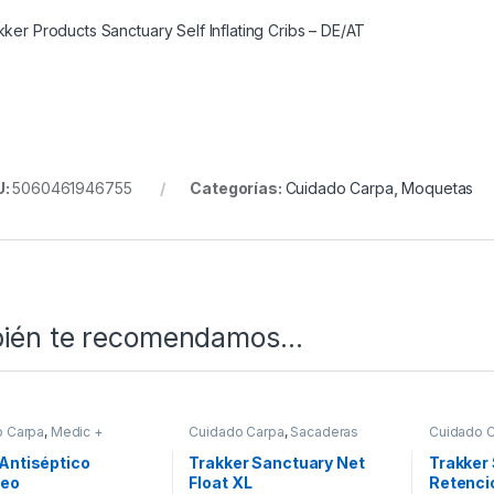
kker Products Sanctuary Self Inflating Cribs – DE/AT
U:
5060461946755
Categorías:
Cuidado Carpa
,
Moquetas
ién te recomendamos…
o Carpa
,
Medic +
Cuidado Carpa
,
Sacaderas
Cuidado 
Antiséptico
Trakker Sanctuary Net
Trakker
leo
Float XL
Retenci