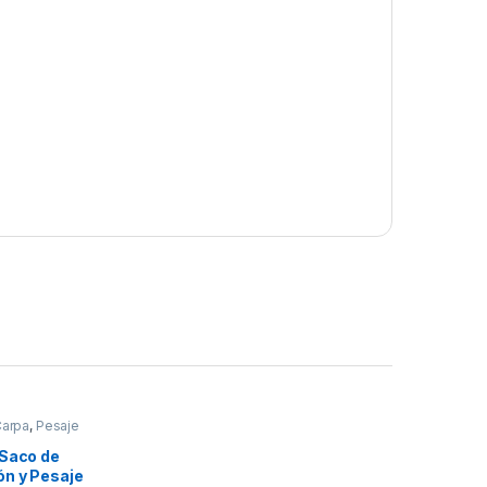
Carpa
,
Pesaje
 Saco de
ón y Pesaje