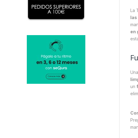
La 
las
man
en
est
Fu
Una
lim
un
eli
Con
Pre
man