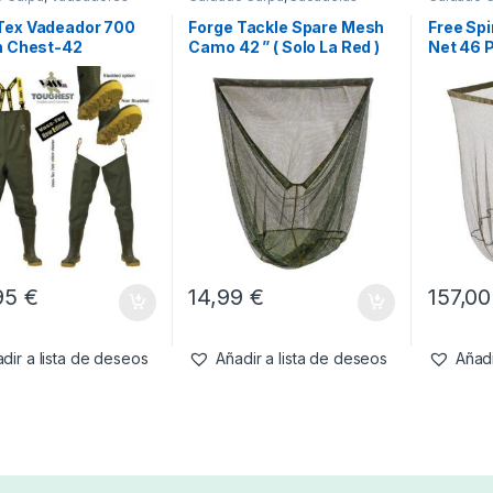
Tex Vadeador 700
Forge Tackle Spare Mesh
Free Spi
n Chest-42
Camo 42 ” ( Solo La Red )
Net 46 
6ft (18
95
€
14,99
€
157,0
dir a lista de deseos
Añadir a lista de deseos
Añadi