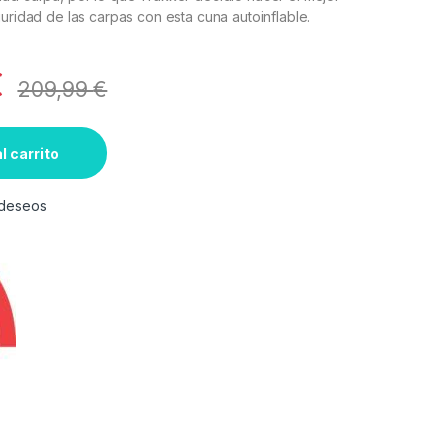
guridad de las carpas con esta cuna autoinflable.
€
209,99
€
l carrito
e deseos