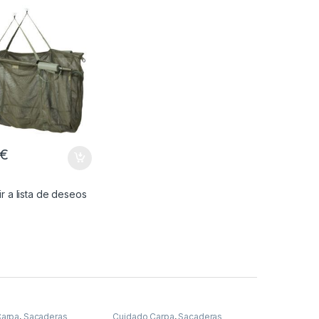
ry V2 XL
€
r a lista de deseos
Carpa
,
Sacaderas
Cuidado Carpa
,
Sacaderas