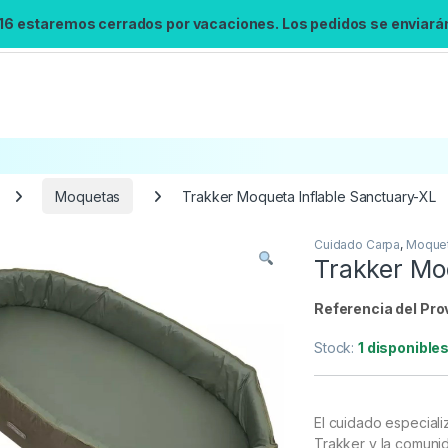
 16 estaremos cerrados por vacaciones. Los pedidos se enviarán 
Moquetas
Trakker Moqueta Inflable Sanctuary-XL
Cuidado Carpa
,
Moque
Búsqueda no disponible
Trakker Mo
No se pudo cargar el widget de búsqueda.
Inténtalo de nuevo.
Referencia del Pro
Stock:
1 disponible
Reintentar
El cuidado especial
Trakker y la comunid