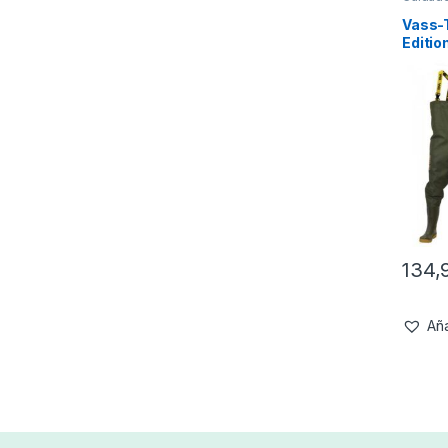
Vass-
Editio
134,
Aña