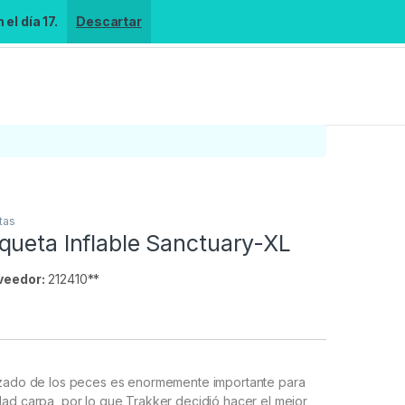
el día 17.
Descartar
tas
queta Inflable Sanctuary-XL
veedor:
212410**
s
izado de los peces es enormemente importante para
ad carpa, por lo que Trakker decidió hacer el mejor