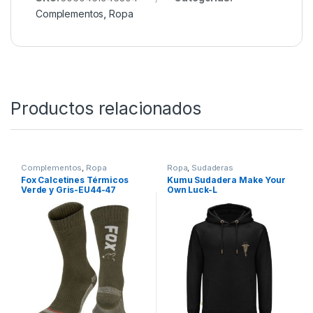
CARP FISHING REVIEW – Amber Lens POLARISED
Glasses Guide
SKU:
5060461946304
Categorías:
Complementos
,
Ropa
Productos relacionados