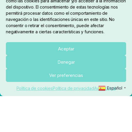
como las cookies para almacenar y/o acceder a la información
del dispositivo. El consentimiento de estas tecnologías nos
permitirá procesar datos como el comportamiento de
navegación o las identificaciones únicas en este sitio. No
consentir o retirar el consentimiento, puede afectar
negativamente a ciertas características y funciones.
Sobre nosotros
Aceptar
Denegar
pedidos@elrincondelcarpfishing.com
Añadir al carrito
Ver preferencias
910 824 923
Español
Política de cookies
Política de privacidad
Aviso Legal
▼
Lunes a Viernes de 10:00 a 14:00 horas y 17:00 a
20:00
Paseo de Guadalajara, 36. Local 3. 28702. San
Sebastián De Los Reyes (Madrid)