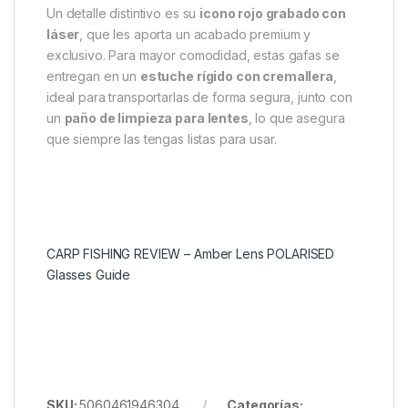
nublados. La polarización reduce reflejos molestos
en la superficie del agua, lo que facilita la detección
de peces y estructuras sumergidas. De este modo,
las Amber Wrap no solo protegen tu vista, sino que
también te ofrecen una
ventaja técnica clave en la
pesca de carpas y depredadores
.
Pensadas para soportar el uso intensivo, las
Amber
Wrap
son
resistentes a golpes
y mantienen un alto
nivel de durabilidad incluso en entornos exigentes.
Un detalle distintivo es su
icono rojo grabado con
láser
, que les aporta un acabado premium y
exclusivo. Para mayor comodidad, estas gafas se
entregan en un
estuche rígido con cremallera
,
ideal para transportarlas de forma segura, junto con
un
paño de limpieza para lentes
, lo que asegura
que siempre las tengas listas para usar.