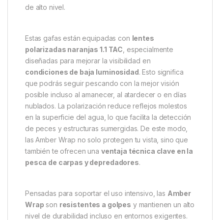
Wrap
Las
Trakker Gafas de Sol Amber Wrap
son un
accesorio indispensable para todo pescador que
pasa largas horas en la orilla. Con un
diseño
envolvente
de gran comodidad y un acabado en
negro mate suave al tacto
, estas gafas ofrecen un
ajuste seguro y moderno. Su estructura no solo
proporciona un look elegante, sino que también
protege eficazmente los ojos frente a la
radiación solar
, gracias a su
protección UV 400
de alto nivel.
Estas gafas están equipadas con
lentes
polarizadas naranjas 1.1 TAC
, especialmente
diseñadas para mejorar la visibilidad en
condiciones de baja luminosidad
. Esto significa
que podrás seguir pescando con la mejor visión
posible incluso al amanecer, al atardecer o en días