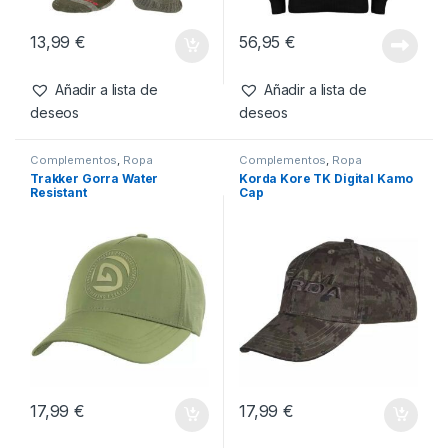
Complementos
,
Ropa
Ropa
,
Sudaderas
Fox Calcetines Térmicos
Kumu Sudadera Make Your
Verde y Gris-EU44-47
Own Luck-L
13,99
€
56,95
€
Añadir a lista de
Añadir a lista de
deseos
deseos
Complementos
,
Ropa
Complementos
,
Ropa
Trakker Gorra Water
Korda Kore TK Digital Kamo
Resistant
Cap