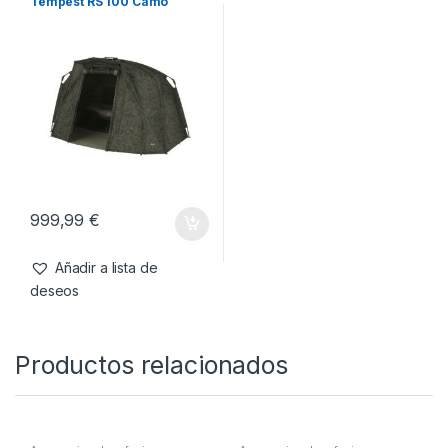
También te recomendamos…
Bivvy
,
Refugios
Trakker Refugio Bivvy
Tempest RS 100 Camo