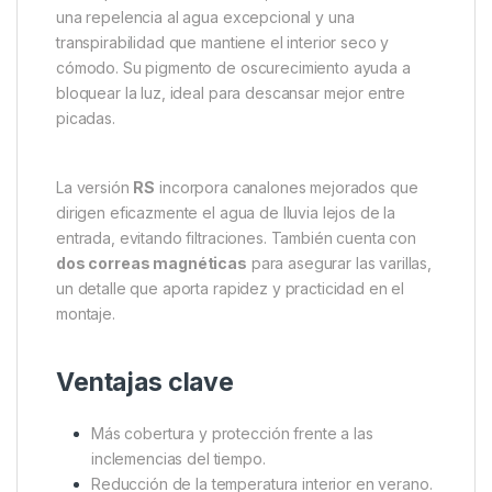
y alrededores. Esto no solo protege frente a la lluvia
y el viento, sino que también genera sombra,
reduciendo notablemente la temperatura en el
interior durante los meses más cálidos. Además,
actúa como una
segunda capa de aislamiento
,
disminuyendo el riesgo de condensación, uno de los
problemas más habituales en refugios de pesca.
Fabricada con
Aquatexx™ mejorado
, un tejido
multicapa de alto rendimiento, esta cubierta ofrece
una repelencia al agua excepcional y una
transpirabilidad que mantiene el interior seco y
cómodo. Su pigmento de oscurecimiento ayuda a
bloquear la luz, ideal para descansar mejor entre
picadas.
La versión
RS
incorpora canalones mejorados que
dirigen eficazmente el agua de lluvia lejos de la