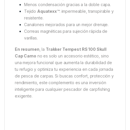
entrada, evitando filtraciones. También cuenta con
dos correas magnéticas
para asegurar las varillas,
un detalle que aporta rapidez y practicidad en el
montaje.
Ventajas clave
Más cobertura y protección frente a las
inclemencias del tiempo.
Reducción de la temperatura interior en verano.
Menos condensación gracias a la doble capa.
Tejido
Aquatexx™
: impermeable, transpirable y
resistente.
Canalones mejorados para un mejor drenaje.
Correas magnéticas para sujeción rápida de
varillas.
En resumen
, la
Trakker Tempest RS 100 Skull
Cap Camo
no es solo un accesorio estético, sino