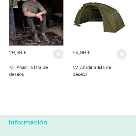
15,95
€
209,99
€
Añadir a lista de
Añadir a lista de
deseos
deseos
Accesorios de refugios
,
Accesorios de refugios
,
Refugios
Refugios
Fox Camolite Felpudo XL
Trakker Tempest Suelo
Brolly v2 Groundsheet
29,99
€
64,99
€