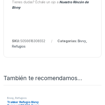
una mejora funcional que aumenta la durabilidad de
tu refugio y optimiza tu experiencia en cada jornada
de pesca de carpas. Si buscas confort, protección y
rendimiento, este complemento es una inversión
inteligente para cualquier pescador de carpfishing
exigente.
Tienes dudas? Échale un ojo a
Nuestro Rincón de
Bivvy
SKU:
5056618308552
Categorías:
Bivvy
,
Refugios