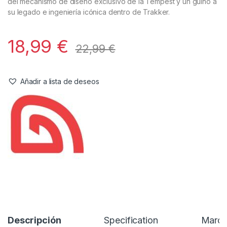
Referencia del Proveedor:
207152**
Stock:
1 disponibles
La camiseta Tempest está confeccionada en nuestro color
principal, el caqui, con un sutil logotipo negro en la parte
delantera.
En la espalda encontrarás un estampado de Stannart, un boceto
del mecanismo de diseño exclusivo de la Tempest y un guiño a
su legado e ingeniería icónica dentro de Trakker.
18,99
€
22,99
€
Añadir a lista de deseos