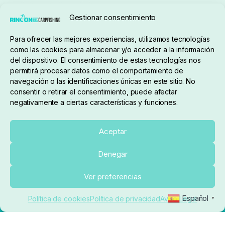
Seguimiento de pedidos
Gestionar consentimiento
Condiciones de compra
Para ofrecer las mejores experiencias, utilizamos tecnologías
como las cookies para almacenar y/o acceder a la información
del dispositivo. El consentimiento de estas tecnologías nos
permitirá procesar datos como el comportamiento de
navegación o las identificaciones únicas en este sitio. No
consentir o retirar el consentimiento, puede afectar
negativamente a ciertas características y funciones.
Sobre nosotros
Aceptar
Denegar
pedidos@elrincondelcarpfishing.com
Añadir al carrito
Ver preferencias
910 824 923
Español
Política de cookies
Política de privacidad
Aviso Legal
▼
Lunes a Viernes de 10:00 a 14:00 horas y 17:00 a