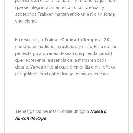
pensado para soportar largas jornadas de pesca y
lavados frecuentes sin perder forma ni color. Esto la
convierte en una opción fiable para quienes
necesitan ropa práctica que mantenga un aspecto
cuidado.
Otra de sus ventajas es la
amplia disponibilidad de
tallas
, desde la S hasta la 3XL. De esta manera,
cualquier pescador puede encontrar un ajuste
perfecto. Su diseño atemporal y su tono caqui hacen
que se integre fácilmente con otras prendas y
accesorios Trakker, manteniendo un estilo uniforme
y funcional.
En resumen, la
Trakker Camiseta Tempest-2XL
combina comodidad, resistencia y estilo. Es la opción
perfecta para quienes desean una prenda versátil
que represente la esencia de la marca en cada