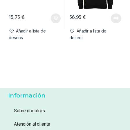
deseos
deseos
Complementos
,
Ropa
Ropa
,
Sudaderas
Kumu Gorro Deception
Kumu Sudadera Make Your
Camo
Own Luck-XL
15,75
€
56,95
€
Añadir a lista de
Añadir a lista de
deseos
deseos