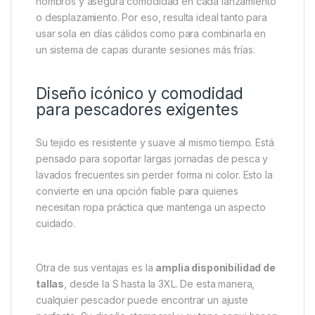
frontal luce un discreto logotipo en negro, mientras
que en la espalda destaca un estampado de
Stannart. Este detalle muestra el mecanismo
exclusivo del sistema Tempest, un guiño directo al
legado de innovación de Trakker.
Además de su diseño, la camiseta ofrece
máxima
libertad de movimiento
gracias a su corte raglán.
Este tipo de confección evita tensiones en los
hombros y asegura comodidad en cada lanzamiento
o desplazamiento. Por eso, resulta ideal tanto para
usar sola en días cálidos como para combinarla en
un sistema de capas durante sesiones más frías.
Diseño icónico y comodidad
para pescadores exigentes
Su tejido es resistente y suave al mismo tiempo. Está