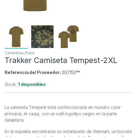
Inicio
Carpfishing
Ropa
Camisetas
Trak
-
17%
Camisetas
,
Ropa
Trakker Camiseta Tempest-2XL