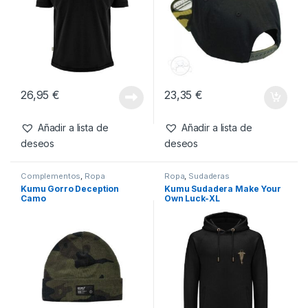
Productos relacionados
Camisetas
,
Ropa
Complementos
,
Ropa
Kumu Camiseta Make Your
Vass Snapback Black with
Own Luck-XL
Camo Peak
26,95
€
23,35
€
Añadir a lista de
Añadir a lista de