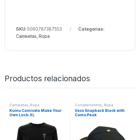
detalle. Ya sea junto al agua o en el día a día, ofrece
el equilibrio ideal entre diseño técnico y estética.
Tienes ganas de más? Échale un ojo a
Nuestro
Rincón de Ropa
SKU:
5060787387553
Categorías:
Camisetas
,
Ropa