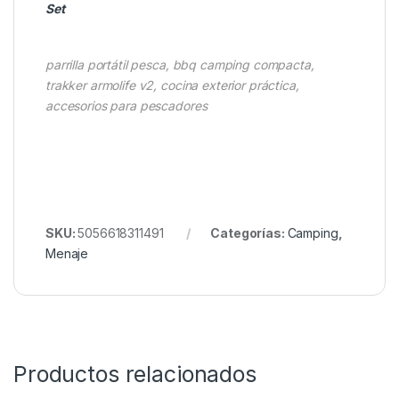
Consejos Prácticos
→ Limpia después de cada uso para mayor
durabilidad
→ Guarda en la bolsa incluida para evitar golpes
→ Ideal para combinar con accesorios de cocina
Trakker
Combina con
Trakker Armolife Complete Cookware
Set
parrilla portátil pesca, bbq camping compacta,
trakker armolife v2, cocina exterior práctica,
accesorios para pescadores