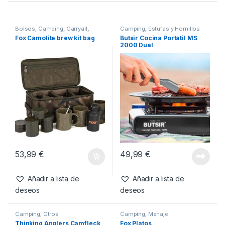
SKU:
5056618311491
Categorías:
Camping
,
Menaje
Productos relacionados
Bolsos
,
Camping
,
Carryall
,
Camping
,
Estufas y Hornillos
Menaje
Fox Camolite brew kit bag
Butsir Cocina Portatil MS
2000 Dual