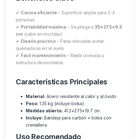
Sistema de patas plegables con mecanismo de
bloqueo de seguridad integrado
Rejilla de cocción de acero cromado de 3mm
de espesor (34x26cm) con tratamiento
antiadherente cerámico
Base de carbón fabricada en acero inoxidable
304 de 1.5mm de espesor
Juntas y conectores de latón macizo para
garantizar durabilidad en condiciones húmedas
Beneficios Clave
✔
Cocina eficiente
– Superficie amplia para 2-4
personas
✔
Portabilidad máxima
– Se pliega a
35×27.5×6.5
cm
(cabe en mochilas)
✔
Diseño práctico
– Patas elevadas evitan
quemaduras en el suelo
✔
Fácil mantenimiento
– Rejilla cromada y
estructura desmontable