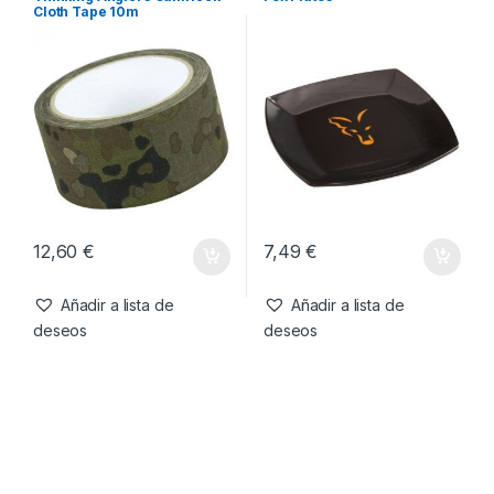
53,99
€
49,99
€
Añadir a lista de
Añadir a lista de
deseos
deseos
Camping
,
Otros
Camping
,
Menaje
Thinking Anglers Camfleck
Fox Platos
Cloth Tape 10m