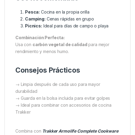
Características Principales
Material:
Acero resistente al calor y al óxido
Peso:
1.35 kg (incluye bolsa)
Medidas abierta:
41.2×27.5×19.7 cm
Incluye:
Bandeja para carbón + bolsa con
cremallera
Uso Recomendado
Pesca:
Cocina en la propia orilla
Camping:
Cenas rápidas en grupo
Picnics:
Ideal para días de campo o playa
Combinación Perfecta:
Usa con
carbón vegetal de calidad
para mejor
rendimiento y menos humo.