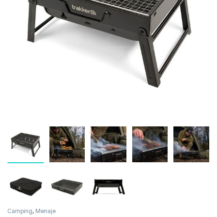
Inicio
Carpfishing
Camping
Menaje
Tra
Agotado