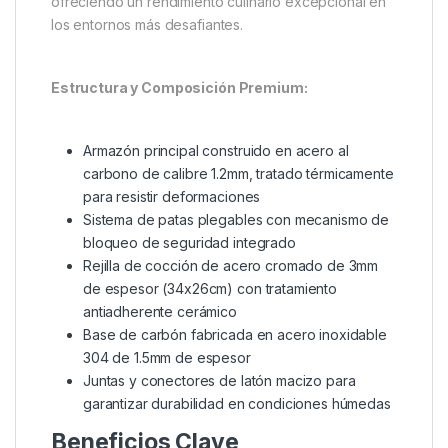
Aventuras Outdoor
La parrilla portátil
Trakker Armolife BBQ V2
representa el pináculo de la ingeniería aplicada a
equipos de cocina outdoor, diseñada
meticulosamente para satisfacer las exigencias de
pescadores profesionales, campistas
experimentados y entusiastas de actividades al aire
libre. Este modelo de última generación fusiona
innovación tecnológica con robustez estructural,
ofreciendo un rendimiento culinario excepcional en
los entornos más desafiantes.
Estructura y Composición Premium:
Armazón principal construido en acero al
carbono de calibre 1.2mm, tratado térmicamente
para resistir deformaciones