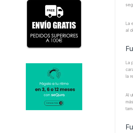
seg
La 
al 
Fu
La 
car
la r
Al 
más
tam
Fu