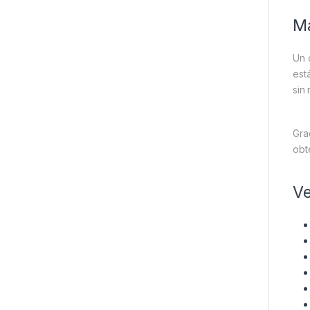
Ma
Un 
est
sin 
Gra
obt
Ve