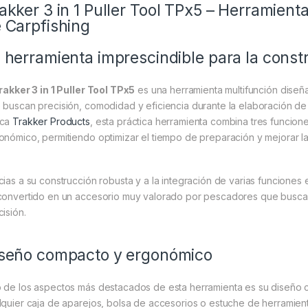
akker 3 in 1 Puller Tool TPx5 – Herramient
 Carpfishing
 herramienta imprescindible para la const
rakker 3 in 1 Puller Tool TPx5
es una herramienta multifunción dise
 buscan precisión, comodidad y eficiencia durante la elaboración de
rca
Trakker Products
, esta práctica herramienta combina tres funcio
onómico, permitiendo optimizar el tiempo de preparación y mejorar la 
cias a su construcción robusta y a la integración de varias funciones e
convertido en un accesorio muy valorado por pescadores que buscan
cisión.
seño compacto y ergonómico
 de los aspectos más destacados de esta herramienta es su diseño 
lquier caja de aparejos, bolsa de accesorios o estuche de herramie