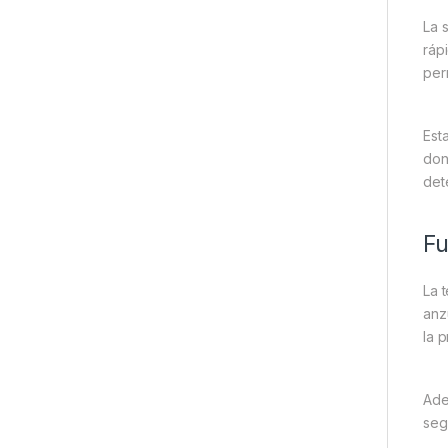
La 
ráp
perm
Est
don
det
Fu
La 
anz
la 
Ade
seg