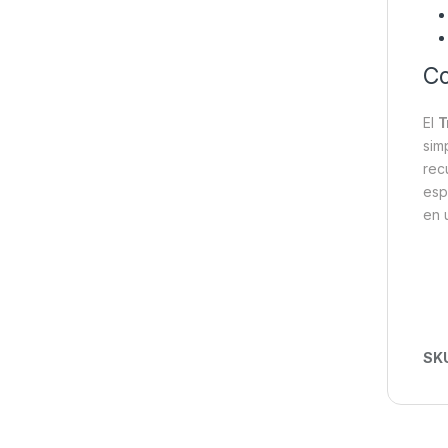
Co
El
T
sim
rec
esp
en 
SK