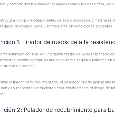
uro y cómodo incluso cuando las manos están húmedas o frías, algo h
estructura incorpora componentes de acero inoxidable y materiales res
desgaste provocado por el uso frecuente en condiciones exigentes.
nción 1: Tirador de nudos de alta resistenc
primera función consiste en un potente tirador de nudos fabricado c
acterística permite apretar los nudos de forma segura y uniforme sin 
esistencia del montaje.
utilizar el tirador de nudos integrado, el pescador puede aplicar una
 fiables y resistentes, reduciendo considerablemente el riesgo de f
año.
nción 2: Pelador de recubrimiento para ba