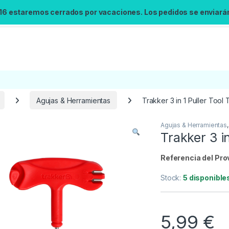
 16 estaremos cerrados por vacaciones. Los pedidos se enviarán 
Agujas & Herramientas
Trakker 3 in 1 Puller Tool
Agujas & Herramientas
Búsqueda no disponible
Trakker 3 i
No se pudo cargar el widget de búsqueda.
Inténtalo de nuevo.
Referencia del Pro
Stock:
5 disponible
Reintentar
5,99
€