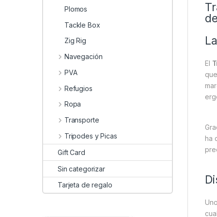
Tr
Plomos
de
Tackle Box
La
Zig Rig
Navegación
El
T
PVA
que
ma
Refugios
erg
Ropa
Transporte
Gra
Tripodes y Picas
ha 
pre
Gift Card
Sin categorizar
Di
Tarjeta de regalo
Uno
cua