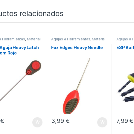
uctos relacionados
& Herramientas
,
Material
Agujas & Herramientas
,
Material
Agujas & 
es
Montajes
Montajes
Aguja Heavy Latch
Fox Edges Heavy Needle
ESP Bait
2cm Rojo
9
€
3,99
€
7,99
€