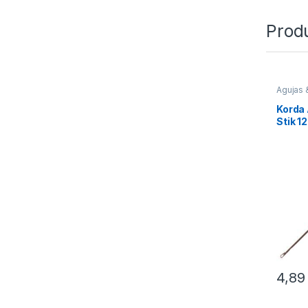
Prod
Agujas 
Montaj
Korda 
Stik 1
4,8