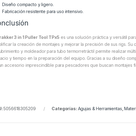
Diseño compacto y ligero.
Fabricación resistente para uso intensivo.
nclusión
rakker 3 in 1 Puller Tool TPx5
es una solución práctica y versátil par
plificar la creación de montajes y mejorar la precisión de sus rigs. S
ubrimiento y moldeador para tubo termorretráctil permite realizar múl
acio y tiempo en la preparación del equipo. Gracias a su diseño compa
un accesorio imprescindible para pescadores que buscan montajes fi
U:
5056618305209
Categorías:
Agujas & Herramientas
,
Mater