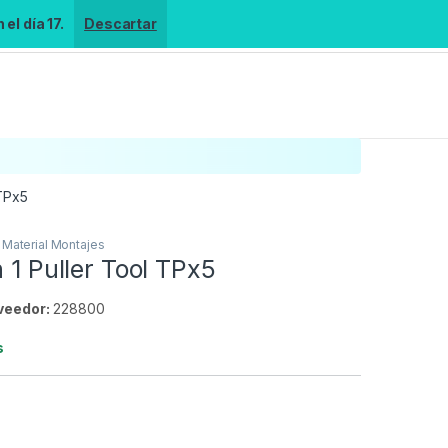
el día 17.
Descartar
 TPx5
,
Material Montajes
n 1 Puller Tool TPx5
veedor:
228800
s