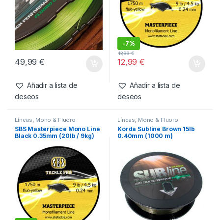
Productos relacionados
Líneas
,
Trenzado
Líneas
,
Mono & Fluoro
Korda Spod Braid 20lb
SBS Masterpiece Mono Line
9,1kg/0,16mm(300m)
Yellow 0.30mm (15.4lb / 7kg)
-
7%
13,99
€
49,99
€
12,99
€
Añadir a lista de
Añadir a lista de
deseos
deseos