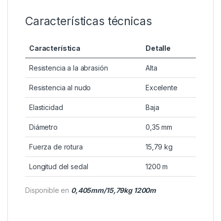
abrasión asegura que pueda utilizarse en zonas con
obstáculos o fondos rocosos sin riesgo de roturas
prematuras.
En resumen, este monofilamento ofrece una
excelente combinación de resistencia, sensibilidad y
durabilidad. Por eso, debería formar parte del
equipo de cualquier pescador que busque calidad y
confianza en cada lance.
Características técnicas
Característica
Detalle
Resistencia a la abrasión
Alta
Resistencia al nudo
Excelente