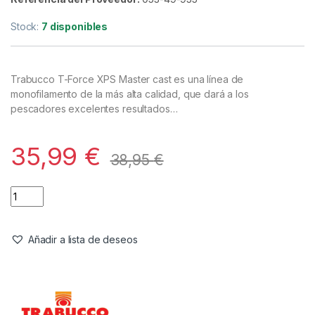
Líneas
,
Mono & Fluoro
Trabucco TF XPS Master Cast
0,35mm/15,79kg 1200m
Referencia del Proveedor:
053-49-935
Stock:
7 disponibles
Trabucco T-Force XPS Master cast es una línea de
monofilamento de la más alta calidad, que dará a los
pescadores excelentes resultados…