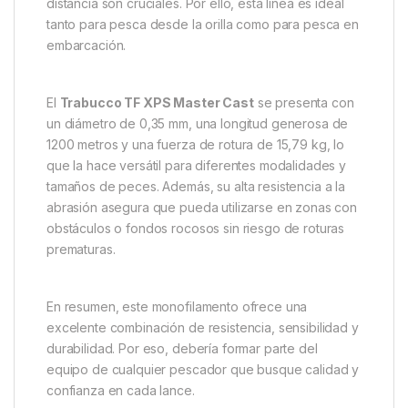
elasticidad, que también ayuda a mejorar la
transmisión de la tensión y evitar sorpresas
desagradables durante la pelea con el pez.
Durante su fabricación, se ha aplicado una
disposición paralela del sedal en el carrete. Esto
minimiza el riesgo de enredos, lo que a su vez
facilita el manejo y mejora el rendimiento en el lance,
sobre todo en situaciones donde la precisión y la
distancia son cruciales. Por ello, esta línea es ideal
tanto para pesca desde la orilla como para pesca en
embarcación.
El
Trabucco TF XPS Master Cast
se presenta con
un diámetro de 0,35 mm, una longitud generosa de
1200 metros y una fuerza de rotura de 15,79 kg, lo
que la hace versátil para diferentes modalidades y
tamaños de peces. Además, su alta resistencia a la