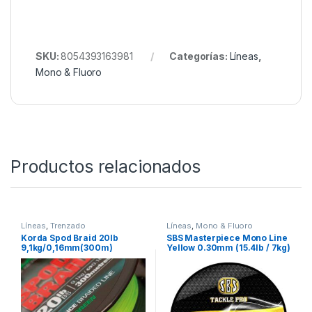
Elasticidad
Baja
Diámetro
0,35 mm
Fuerza de rotura
15,79 kg
Longitud del sedal
1200 m
Disponible en
0,405mm/15,79kg 1200m
SKU:
8054393163981
Categorías:
Líneas
,
Mono & Fluoro