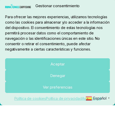
Seguimiento de pedidos
Gestionar consentimiento
Condiciones de compra
Para ofrecer las mejores experiencias, utilizamos tecnologías
como las cookies para almacenar y/o acceder a la información
del dispositivo. El consentimiento de estas tecnologías nos
permitirá procesar datos como el comportamiento de
navegación o las identificaciones únicas en este sitio. No
consentir o retirar el consentimiento, puede afectar
negativamente a ciertas características y funciones.
Sobre nosotros
Aceptar
Denegar
pedidos@elrincondelcarpfishing.com
Añadir al carrito
Ver preferencias
910 824 923
Español
Política de cookies
Política de privacidad
Aviso Legal
▼
Lunes a Viernes de 10:00 a 14:00 horas y 17:00 a
20:00