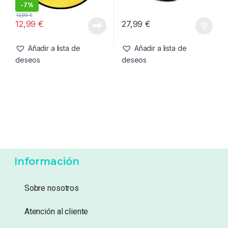
Líneas
,
Mono & Fluoro
Líneas
,
Mono & Fluoro
SBS Masterpiece Mono Line
Korda Subline Brown 15lb
Black 0.35mm (20lb / 9kg)
0.40mm (1000 m)
-
7%
13,99
€
12,99
€
27,99
€
Añadir a lista de
Añadir a lista de
deseos
deseos