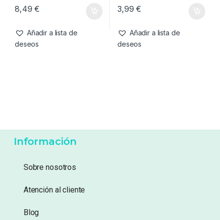
Mallas
,
PVA
Bolsas
,
PVA
Korda Original Funnel Web
Fox Edges Rapide PVA Bag
Hexmesh 5m refill
Refills Fast Melt 85mm x
220mm Bags
8,49
€
3,99
€
Añadir a lista de
Añadir a lista de
deseos
deseos