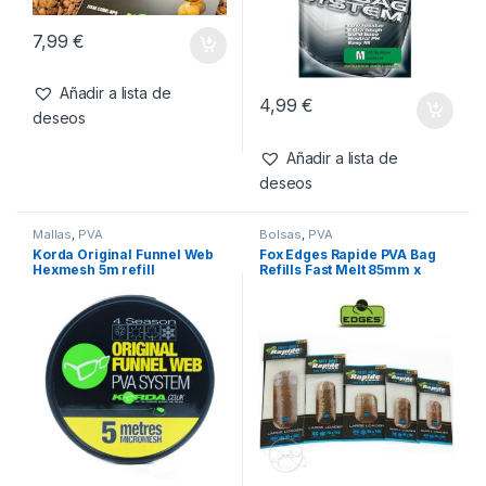
Productos relacionados
Cintas e hilos
,
PVA
Bolsas
,
PVA
Korda Eazi-Melt Braided
Korda Solidz Bolsas PVA-M
Heavy PVA String 15m Spool
7,99
€
Añadir a lista de
4,99
€
deseos
Añadir a lista de
deseos