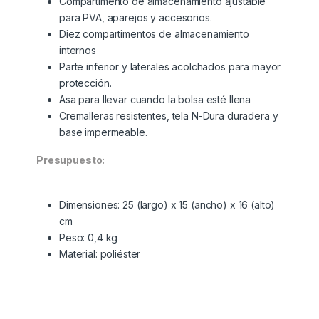
que la convierte en una solución de almacenamiento
increíblemente versátil. La bolsa está muy acolchada
para brindar protección, está hecha de tela n-dura
duradera con un fondo impermeable y cuenta con
un asa de agarre para transportarla fácilmente
dentro y fuera de bolsas más grandes.
Características:
Compartimento de almacenamiento ajustable
para PVA, aparejos y accesorios.
Diez compartimentos de almacenamiento
internos
Parte inferior y laterales acolchados para mayor
protección.
Asa para llevar cuando la bolsa esté llena
Cremalleras resistentes, tela N-Dura duradera y
base impermeable.