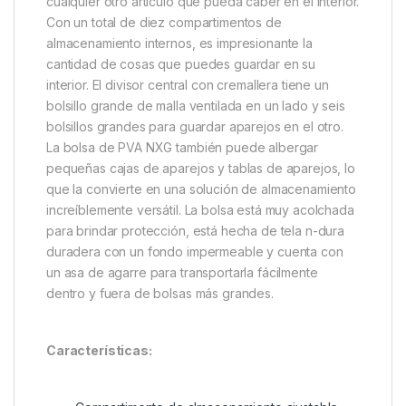
Las bolsas de
Takker Bolsa de PVA para NXG
ofrecen mucho más de lo que sugiere su nombre. La
versión original fue diseñada para almacenar
productos de PVA, pero pronto se utilizó para
almacenar todo tipo de artículos y se convirtió
posiblemente en uno de los artículos de
almacenamiento más populares en la historia de la
pesca de carpas. El bolsillo con cremallera aislado se
puede usar para guardar artículos como correas,
mallas de PVA preformadas o bolsas sólidas, o
cualquier otro artículo que pueda caber en el interior.
Con un total de diez compartimentos de
almacenamiento internos, es impresionante la
cantidad de cosas que puedes guardar en su
interior. El divisor central con cremallera tiene un
bolsillo grande de malla ventilada en un lado y seis
bolsillos grandes para guardar aparejos en el otro.
La bolsa de PVA NXG también puede albergar
pequeñas cajas de aparejos y tablas de aparejos, lo