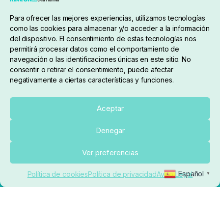
Condiciones de compra
Para ofrecer las mejores experiencias, utilizamos tecnologías
como las cookies para almacenar y/o acceder a la información
del dispositivo. El consentimiento de estas tecnologías nos
permitirá procesar datos como el comportamiento de
navegación o las identificaciones únicas en este sitio. No
consentir o retirar el consentimiento, puede afectar
negativamente a ciertas características y funciones.
Sobre nosotros
Aceptar
Denegar
pedidos@elrincondelcarpfishing.com
Añadir al carrito
Ver preferencias
910 824 923
Español
Política de cookies
Política de privacidad
Aviso Legal
▼
Lunes a Viernes de 10:00 a 14:00 horas y 17:00 a
20:00