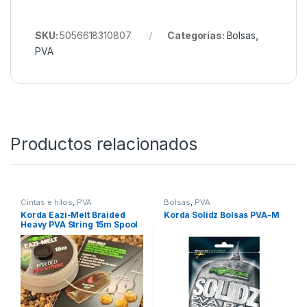
Presupuesto:
Dimensiones: 25 (largo) x 15 (ancho) x 16 (alto)
cm
Peso: 0,4 kg
Material: poliéster
SKU:
5056618310807
Categorías:
Bolsas
,
PVA