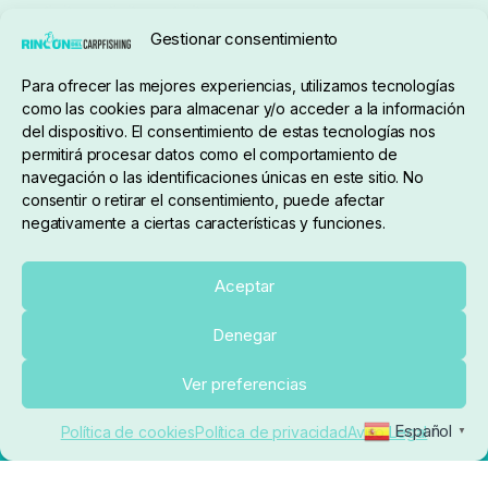
Gestionar consentimiento
Para ofrecer las mejores experiencias, utilizamos tecnologías
pedidos@elrincondelcarpfishing.com
como las cookies para almacenar y/o acceder a la información
del dispositivo. El consentimiento de estas tecnologías nos
910 824 923
permitirá procesar datos como el comportamiento de
navegación o las identificaciones únicas en este sitio. No
Lunes a Viernes de 10:00 a 14:00 horas y 17:00 a
consentir o retirar el consentimiento, puede afectar
negativamente a ciertas características y funciones.
20:00
Paseo de Guadalajara, 36. Local 3. 28702. San
Aceptar
Sebastián De Los Reyes (Madrid)
Denegar
El Rincón del Carpfishing. © 2025. Todos los derechos
Añadir al carrito
Ver preferencias
reservados.
Ecommerce conectado con Kiby ERP
Español
Política de cookies
Política de privacidad
Aviso Legal
▼