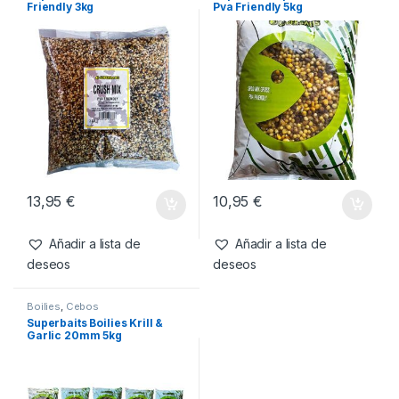
Friendly 3kg
Pva Friendly 5kg
13,95
€
10,95
€
Añadir a lista de
Añadir a lista de
deseos
deseos
Boilies
,
Cebos
Superbaits Boilies Krill &
Garlic 20mm 5kg