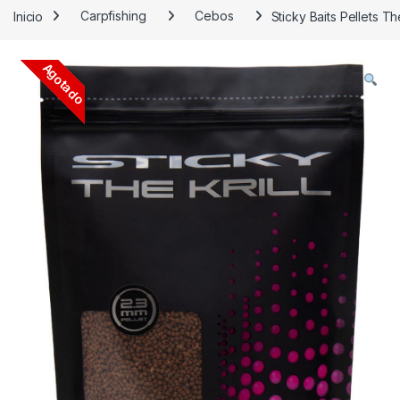
Inicio
Carpfishing
Cebos
Sticky Baits Pellets T
Agotado