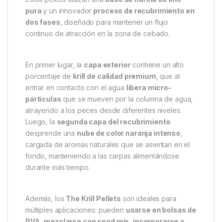
pura
y un innovador
proceso de recubrimiento en
dos fases
, diseñado para mantener un flujo
continuo de atracción en la zona de cebado.
En primer lugar, la
capa exterior
contiene un alto
porcentaje de
krill de calidad premium
, que al
entrar en contacto con el agua
libera micro-
partículas
que se mueven por la columna de agua,
atrayendo a los peces desde diferentes niveles.
Luego, la
segunda capa del recubrimiento
desprende una
nube de color naranja intenso
,
cargada de aromas naturales que se asientan en el
fondo, manteniendo a las carpas alimentándose
durante más tiempo.
Además, los
The Krill Pellets
son ideales para
múltiples aplicaciones: pueden
usarse en bolsas de
PVA
,
mezclarse con spod mix
,
incorporarse a