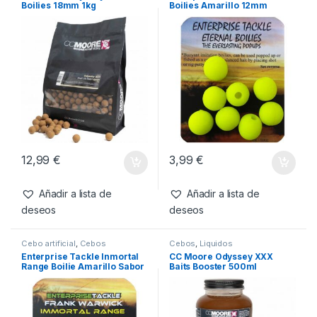
Boilies 18mm 1kg
Boilies Amarillo 12mm
12,99
€
3,99
€
Añadir a lista de
Añadir a lista de
deseos
deseos
Cebo artificial
,
Cebos
Cebos
,
Liquidos
Enterprise Tackle Inmortal
CC Moore Odyssey XXX
Range Boilie Amarillo Sabor
Baits Booster 500ml
Scopex Peach 10mm