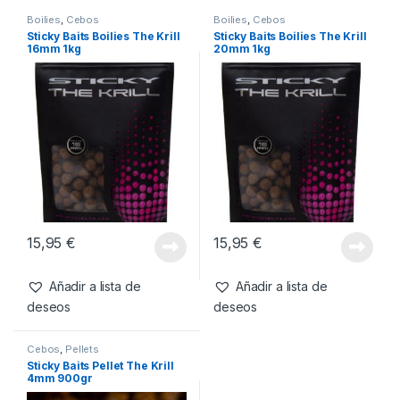
Boilies
,
Cebos
Boilies
,
Cebos
Sticky Baits Boilies The Krill
Sticky Baits Boilies The Krill
16mm 1kg
20mm 1kg
15,95
€
15,95
€
Añadir a lista de
Añadir a lista de
deseos
deseos
Cebos
,
Pellets
Sticky Baits Pellet The Krill
4mm 900gr