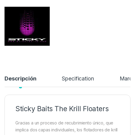
Gracias a un proceso de recubrimiento único, que implica dos
capas individuales, los flotadores de krill ejercen una atracción
y atraen a las carpas a su piscina. No se trata de simples pellets
embolsados…
16,99
€
Añadir a lista de deseos