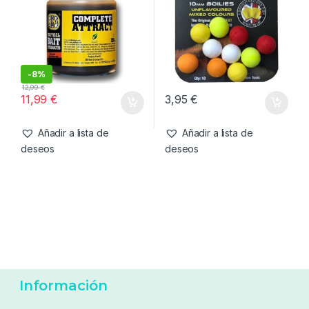
8,99
€
29,95
€
Añadir a lista de
Añadir a lista de
deseos
deseos
Cebos
,
Fabricacion Boilies
,
Cebo artificial
,
Cebos
Liquidos
SBS Complete Attract
Enterprise Tackle Inmortal
Summer 250ml
Range Boilies Mixed Colour
10mm
-
8%
12,99
€
11,99
€
3,95
€
Añadir a lista de
Añadir a lista de