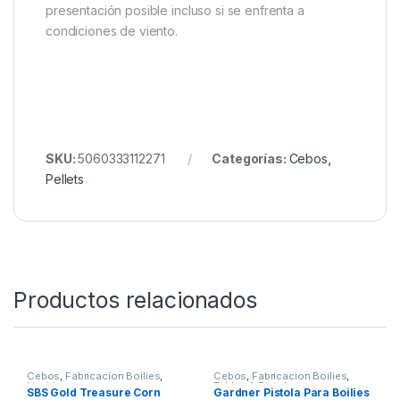
desde que se introduce el alimento. El primer
recubrimiento libera potentes fragmentos de cebo
que transportan señales alimenticias a través de las
capas superficiales, mientras que el segundo se
abre camino a través de la columna de agua,
atrayendo a las carpas para que se alimenten con
más confianza.Como ventaja adicional, los aceites de
pescado incluidos en el proceso de recubrimiento
hacen que no sea necesario ningún aceite adicional
que provoque un resbalón en condiciones de
viento. Esto asegura que tendrá la mejor
presentación posible incluso si se enfrenta a
condiciones de viento.
SKU:
5060333112271
Categorías:
Cebos
,
Pellets