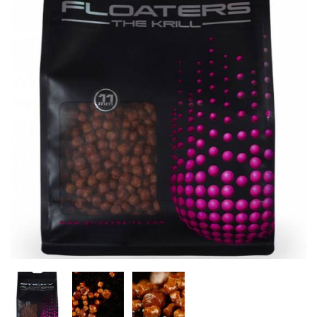
Inicio
Carpfishing
Cebos
Sticky Baits The Krill 
Agotado