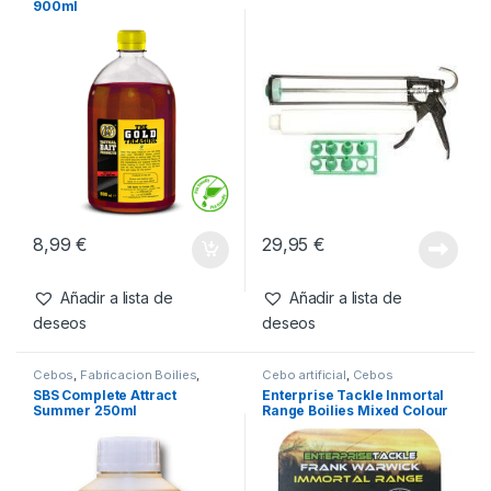
Productos relacionados
Cebos
,
Fabricacion Boilies
,
Cebos
,
Fabricacion Boilies
,
Liquidos
Tablas & Pistolas
SBS Gold Treasure Corn
Gardner Pistola Para Boilies
900ml