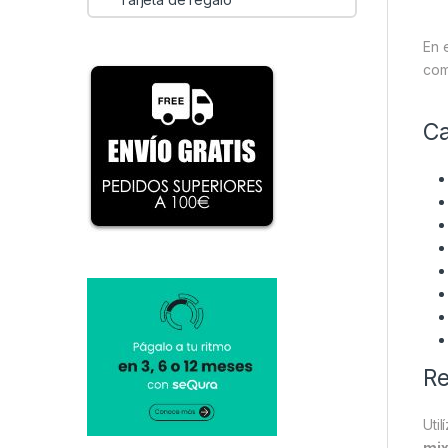
En 
com
Ca
Re
Util
mi