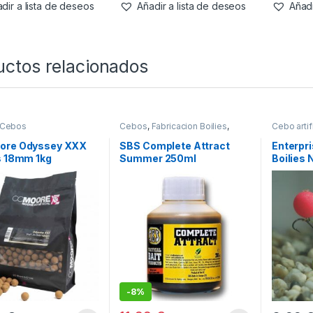
dir a lista de deseos
Añadir a lista de deseos
Añadi
uctos relacionados
Cebos
Cebos
,
Fabricacion Boilies
,
Cebo artifi
Liquidos
ore Odyssey XXX
SBS Complete Attract
Enterpri
s 18mm 1kg
Summer 250ml
Boilies 
15mm
-
8%