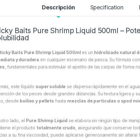
Descripción
Specification
icky Baits Pure Shrimp Liquid 500ml – Po
lubilidad
ticky Baits Pure Shrimp Liquid 500ml
es un
hidrolizado natural
ediata y duradera
en cualquier escenario de pesca. Su fórmula con
res
, fundamentales para estimular el apetito de las carpas de forma na
más, este líquido
super soluble
se dispersa rápidamente en el agu
atención de los peces desde grandes distancias. Su textura ligera y s
o, desde
boilies y pellets
hasta
mezclas de partículas o spod mi
 otro lado, el
Pure Shrimp Liquid
se elabora sin ningún tipo de manipul
tiene el producto
totalmente crudo
, asegurando que conserve toda
cias a su fina viscosidad, puede aplicarse generosamente sin alterar la