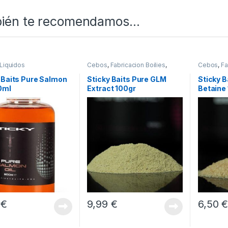
ién te recomendamos…
Liquidos
Cebos
,
Fabricacion Boilies
,
Cebos
,
Fa
Ingredientes
Ingredien
 Baits Pure Salmon
Sticky Baits Pure GLM
Sticky B
0ml
Extract 100gr
Betaine
9
€
9,99
€
6,50