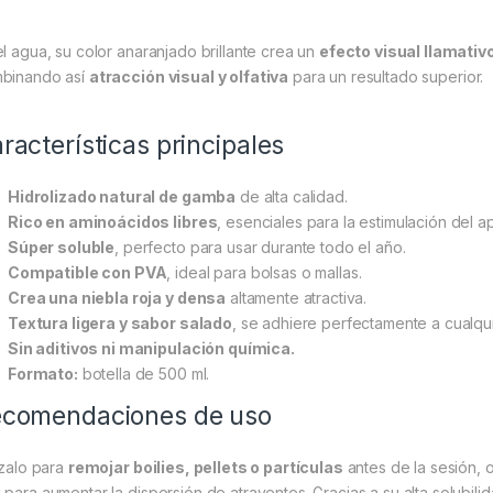
el agua, su color anaranjado brillante crea un
efecto visual llamativ
binando así
atracción visual y olfativa
para un resultado superior.
racterísticas principales
Hidrolizado natural de gamba
de alta calidad.
Rico en aminoácidos libres
, esenciales para la estimulación del ap
Súper soluble
, perfecto para usar durante todo el año.
Compatible con PVA
, ideal para bolsas o mallas.
Crea una niebla roja y densa
altamente atractiva.
Textura ligera y sabor salado
, se adhiere perfectamente a cualqu
Sin aditivos ni manipulación química.
Formato:
botella de 500 ml.
comendaciones de uso
ízalo para
remojar boilies, pellets o partículas
antes de la sesión, 
x
para aumentar la dispersión de atrayentes. Gracias a su alta solubilid