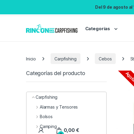
Del 9 de agosto al
Categorías
Inicio
Carpfishing
Cebos
S
Categorías del producto
Agot
Carpfishing
Alarmas y Tensores
Bolsos
Camping
0,00
€