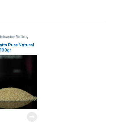
bricacion Boilies
,
tes
aits Pure Natural
 100gr
€