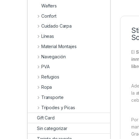
Wafters
Confort
Cuidado Carpa
St
So
Líneas
Material Montajes
El
S
Navegación
inm
lib
PVA
Refugios
Ade
Ropa
la 
Transporte
ceb
Tripodes y Picas
Gift Card
Por
man
Sin categorizar
Gra
Tarjeta de regalo