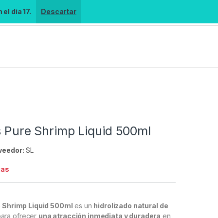
el día 17.
Descartar
s Pure Shrimp Liquid 500ml
veedor:
SL
ias
e Shrimp Liquid 500ml
es un
hidrolizado natural de
ara ofrecer
una atracción inmediata y duradera
en