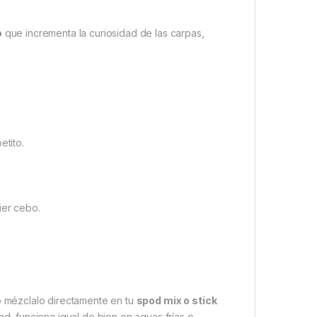
o
que incrementa la curiosidad de las carpas,
etito.
ier cebo.
o mézclalo directamente en tu
spod mix o stick
ad, funciona igual de bien en aguas frías o