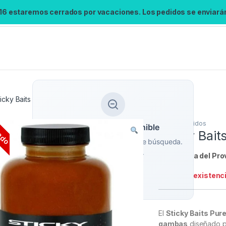
 16 estaremos cerrados por vacaciones. Los pedidos se enviarán 
ticky Baits Pure Shrimp Liquid 500ml
ado
Cebos
,
Liquidos
Búsqueda no disponible
Sticky Bait
No se pudo cargar el widget de búsqueda.
Inténtalo de nuevo.
Referencia del Pro
Stock:
Sin existenc
Reintentar
El
Sticky Baits Pur
gambas
diseñado p