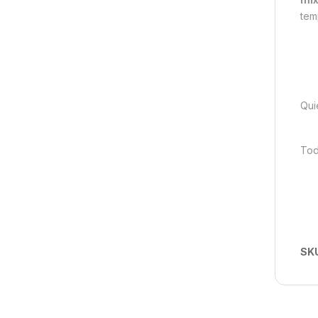
tem
Qui
Tod
SK