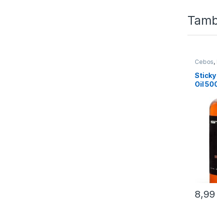
Tamb
Cebos
,
Sticky
Oil 50
8,9