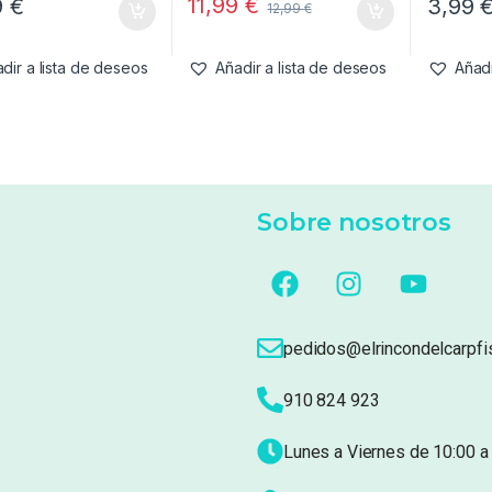
11,99
€
9
€
3,99
12,99
€
dir a lista de deseos
Añadir a lista de deseos
Añadi
Sobre nosotros
pedidos@elrincondelcarpfi
910 824 923
Lunes a Viernes de 10:00 a 