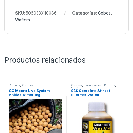
son como un faro de atracción.
Los Wafters Pineapple & N’Butyric están
perfectamente diseñados para hundirse lentamente
bajo el peso de su anzuelo, una presentación que
puede engañar incluso a las carpas más recelosas.
SKU:
5060333110086
Categorías:
Cebos
,
Wafters
Productos relacionados