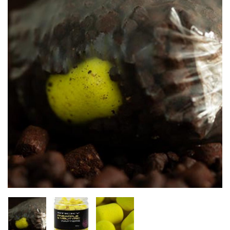
Inicio
Carpfishing
Cebos
Sticky Baits Pineapple
Agotado