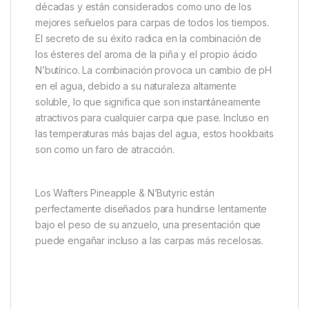
Descripción
Marca
Sticky Baits Pineapple &
N’Butyric Wafters
Ninguna gama de cebos estaría completa sin la
clásica gama de anzuelos amarillos Pineapple &
N’Butyric.Los hookbaits de piña existen desde hace
décadas y están considerados como uno de los
mejores señuelos para carpas de todos los tiempos.
El secreto de su éxito radica en la combinación de
los ésteres del aroma de la piña y el propio ácido
N’butírico. La combinación provoca un cambio de pH
en el agua, debido a su naturaleza altamente
soluble, lo que significa que son instantáneamente
atractivos para cualquier carpa que pase. Incluso en
las temperaturas más bajas del agua, estos hookbaits