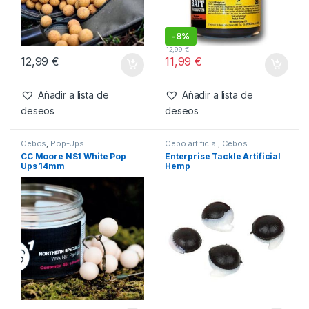
Boilies
,
Cebos
Cebos
,
Fabricacion Boilies
,
Liquidos
CC Moore Live System
SBS Complete Attract
Boilies 18mm 1kg
Summer 250ml
-
8%
12,99
€
12,99
€
11,99
€
Añadir a lista de
Añadir a lista de
deseos
deseos