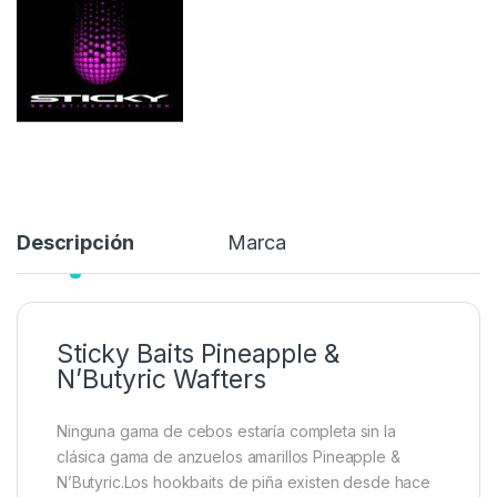
Ninguna gama de cebos estaría completa sin la clásica gama de
anzuelos amarillos Pineapple & N’Butyric…
8,50
€
Añadir a lista de deseos