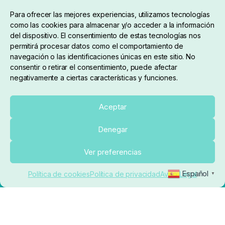
Condiciones de compra
Para ofrecer las mejores experiencias, utilizamos tecnologías
como las cookies para almacenar y/o acceder a la información
del dispositivo. El consentimiento de estas tecnologías nos
permitirá procesar datos como el comportamiento de
navegación o las identificaciones únicas en este sitio. No
consentir o retirar el consentimiento, puede afectar
negativamente a ciertas características y funciones.
Sobre nosotros
Aceptar
Denegar
pedidos@elrincondelcarpfishing.com
Ver preferencias
910 824 923
Español
Política de cookies
Política de privacidad
Aviso Legal
▼
Lunes a Viernes de 10:00 a 14:00 horas y 17:00 a
20:00
Paseo de Guadalajara, 36. Local 3. 28702. San