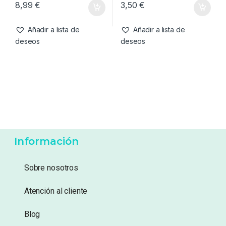
Cebos
,
Pop-Ups
Cebo artificial
,
Cebos
CC Moore NS1 White Pop
Enterprise Tackle Artificial
Ups 14mm
Hemp
8,99
€
3,50
€
Añadir a lista de
Añadir a lista de
deseos
deseos