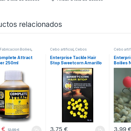
uctos relacionados
Fabricacion Boilies
,
Cebo artificial
,
Cebos
Cebo artifi
s
omplete Attract
Enterprise Tackle Hair
Enterpri
r 250ml
Stop Sweetcorn Amarillo
Boilies 
15mm
9
€
3,75
€
3,99
12,99
€