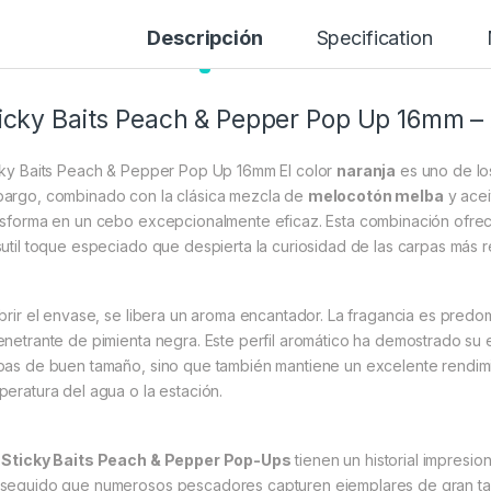
Descripción
Specification
icky Baits Peach & Pepper Pop Up 16mm – 
cky Baits Peach & Pepper Pop Up 16mm El color
naranja
es uno de los
argo, combinado con la clásica mezcla de
melocotón melba
y acei
nsforma en un cebo excepcionalmente eficaz. Esta combinación ofrece
sutil toque especiado que despierta la curiosidad de las carpas más r
abrir el envase, se libera un aroma encantador. La fragancia es predo
enetrante de pimienta negra. Este perfil aromático ha demostrado su 
pas de buen tamaño, sino que también mantiene un excelente rendimie
peratura del agua o la estación.
s
Sticky Baits Peach & Pepper Pop-Ups
tienen un historial impresi
seguido que numerosos pescadores capturen ejemplares de gran ta