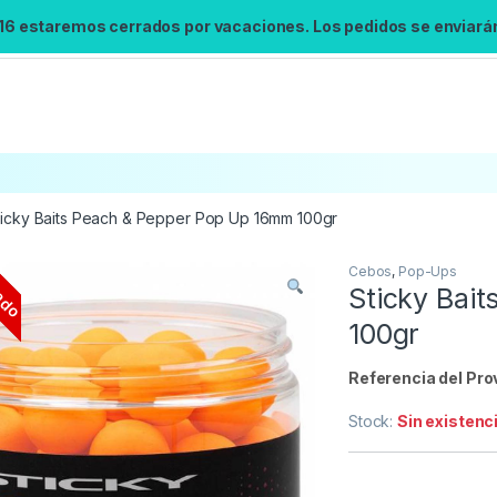
 16 estaremos cerrados por vacaciones. Los pedidos se enviarán 
ticky Baits Peach & Pepper Pop Up 16mm 100gr
ado
Cebos
,
Pop-Ups
Búsqueda no disponible
Sticky Bai
No se pudo cargar el widget de búsqueda.
100gr
Inténtalo de nuevo.
Referencia del Pro
Reintentar
Stock:
Sin existenc