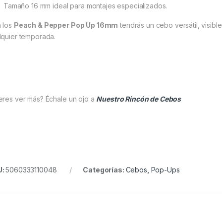
Tamaño 16 mm ideal para montajes especializados.
 los
Peach & Pepper Pop Up 16mm
tendrás un cebo versátil, visible
lquier temporada.
eres ver más? Échale un ojo a
Nuestro Rincón de Cebos
U:
5060333110048
Categorías:
Cebos
,
Pop-Ups