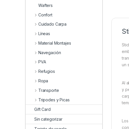
Wafters
Confort
Cuidado Carpa
St
Líneas
Material Montajes
Sti
emb
Navegación
tra
PVA
un 
Refugios
Ropa
Al 
y p
Transporte
car
Tripodes y Picas
tem
Gift Card
Sin categorizar
Lo
con
Tarjeta de regalo