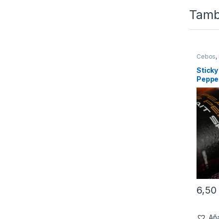
Tamb
Cebos
,
Sticky
Pepper
6,5
Aña