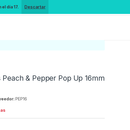
el día 17.
Descartar
ts Peach & Pepper Pop Up 16mm
veedor:
PEP16
ias