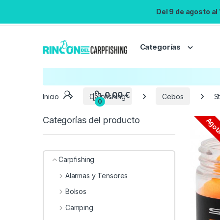
Del 9 de agosto al
Categorías
Inicio
Carpfishing
Cebos
S
Categorías del producto
Agot
Carpfishing
Alarmas y Tensores
Bolsos
Camping
0,00
€