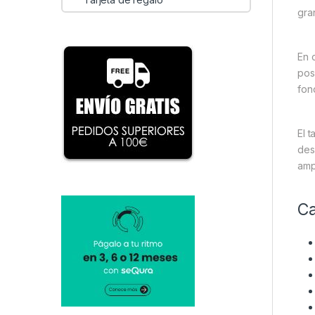
gra
En 
pos
fon
El 
des
amp
Ca