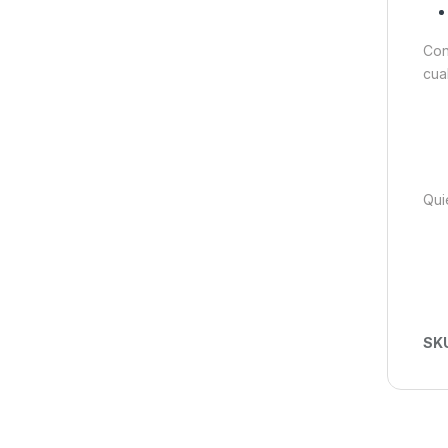
Con
cua
Qui
SK