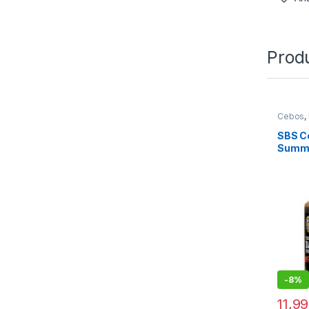
Prod
Cebos
,
Liquido
SBS C
Summe
-
8%
11,9