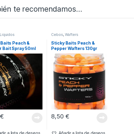
ién te recomendamos…
Liquidos
Cebos
,
Wafters
 Baits Peach &
Sticky Baits Peach &
 Bait Spray 50ml
Pepper Wafters 130gr
0
€
8,50
€
dir a lista de deseos
Añadir a lista de deseos