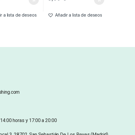
r a lista de deseos
Añadir a lista de deseos
shing.com
14:00 horas y 17:00 a 20:00
Local 3. 28702. San Sebastián De Los Reyes (Madrid)