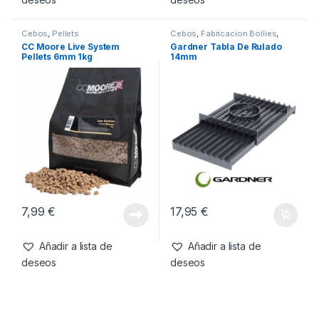
-
8%
12,99
€
11,99
€
7,99
€
Añadir a lista de
Añadir a lista de
deseos
deseos
Cebos
,
Pellets
Cebos
,
Fabricacion Boilies
,
Tablas & Pistolas
CC Moore Live System
Gardner Tabla De Rulado
Pellets 6mm 1kg
14mm