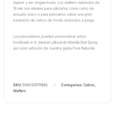
Descripción
Marca
Sticky Baits Manilla Wafters
Diseñados para replicar nuestros boilies Manilla,
estos cebos de 16 mm se hunden lentamente bajo el
peso de su anzuelo.Al utilizar un cebo semiboyante,
el montaje es aún más fácil para una carpa para
aspirar y ser enganchado. Los wafters redondos de
16 mm son ideales para utilizarlos como cebo de
anzuelo único o para pescarlos sobre una gran
extensión de cebos de fondo redondos a juego.
Los pescadores pueden personalizar estos
hookbaits si lo desean utilizando Manilla Bait Spray,
así como artículos de nuestra gama Pure Naturals.