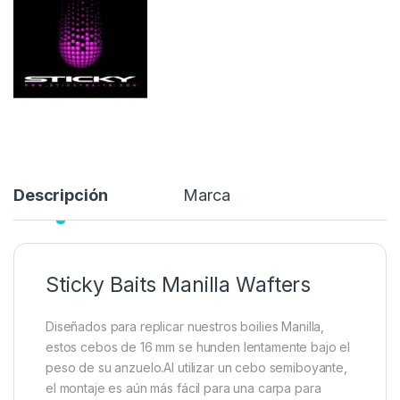
Diseñados para replicar nuestros boilies Manilla, estos cebos
de 16 mm se hunden lentamente bajo el peso de su anzuelo…
8,50
€
Añadir a lista de deseos