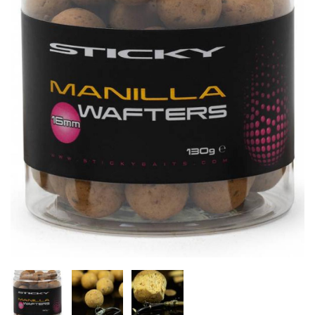
Inicio
Carpfishing
Cebos
Sticky Baits Manilla W
Agotado