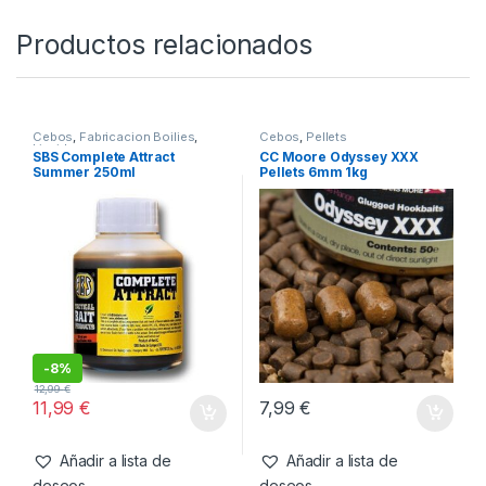
SKU:
5060333111885
Categorías:
Cebos
,
Wafters
Productos relacionados
Cebos
,
Fabricacion Boilies
,
Cebos
,
Pellets
Liquidos
SBS Complete Attract
CC Moore Odyssey XXX
Summer 250ml
Pellets 6mm 1kg