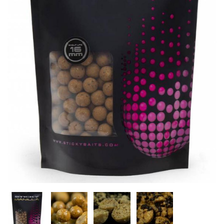
Inicio
Carpfishing
Cebos
Sticky Baits Manilla S
Agotado