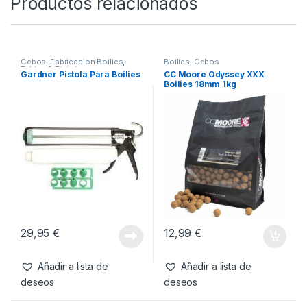
SKU:
4000000023497
Categorías:
Boilies
,
Cebos
Productos relacionados
Cebos
,
Fabricacion Boilies
,
Boilies
,
Cebos
Tablas & Pistolas
Gardner Pistola Para Boilies
CC Moore Odyssey XXX
Boilies 18mm 1kg