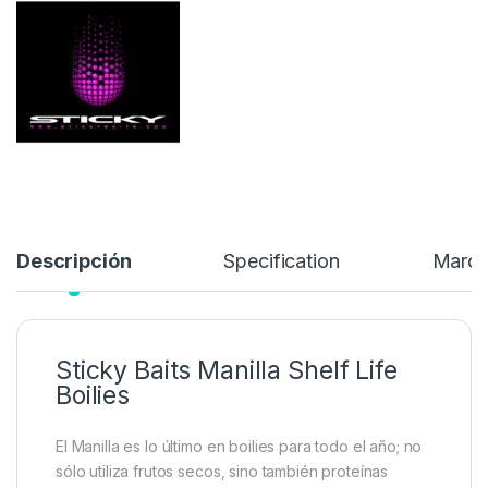
El Manilla es lo último en boilies para todo el año; no sólo utiliza
frutos secos, sino también proteínas lácteas refinadas y
alimentos para aves…
49,99
€
Añadir a lista de deseos