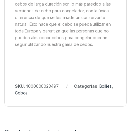
puede utilizarse en grandes cantidades durante todo
el año.Como cualquier boilie de la gama Sticky, la
fuerza de Manilla proviene de más de un
ingrediente. El resto del cebo se compone de
proteínas lácteas refinadas y alimentos para aves,
todos ellos con un gran historial. La atracción
instantánea, y el nombre de la gama, proviene de un
extracto de vainilla pura de Madagascar,
completamente natural, que no sólo dará lugar a
picaduras más rápidas, sino que también hará que
quiera comerse toda la bolsa usted mismo.Nuestros
cebos de larga duración son lo más parecido a las
versiones de cebo para congelador, con la única
diferencia de que se les añade un conservante
natural. Esto hace que el cebo se pueda utilizar en
toda Europa y garantiza que las personas que no
pueden almacenar cebos para congelar puedan
seguir utilizando nuestra gama de cebos.