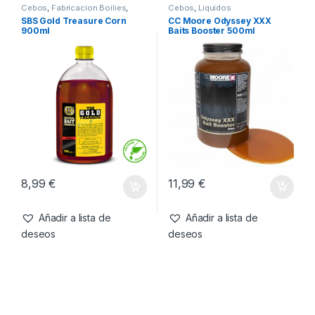
14,99
€
4,50
€
Añadir a lista de
Añadir a lista de
deseos
deseos
Cebos
,
Fabricacion Boilies
,
Cebos
,
Liquidos
Liquidos
SBS Gold Treasure Corn
CC Moore Odyssey XXX
900ml
Baits Booster 500ml