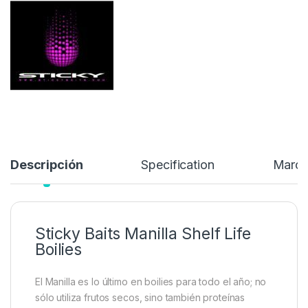
El Manilla es lo último en boilies para todo el año; no sólo utiliza
frutos secos, sino también proteínas lácteas refinadas y
alimentos para aves…
49,99
€
Añadir a lista de deseos