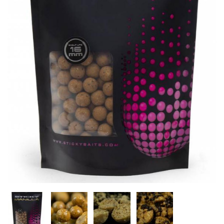
Inicio
Carpfishing
Cebos
Sticky Baits Manilla S
Agotado