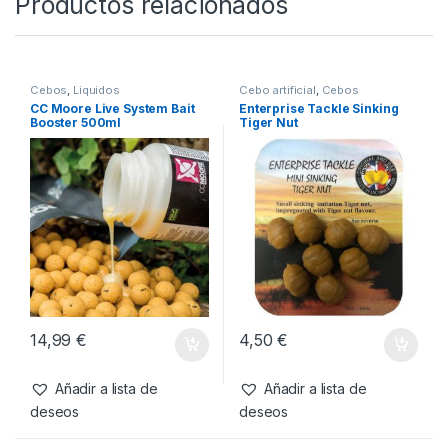
SKU:
5060333112066
Categorías:
Boilies
,
Cebos
Productos relacionados
Cebos
,
Liquidos
Cebo artificial
,
Cebos
CC Moore Live System Bait
Enterprise Tackle Sinking
Booster 500ml
Tiger Nut