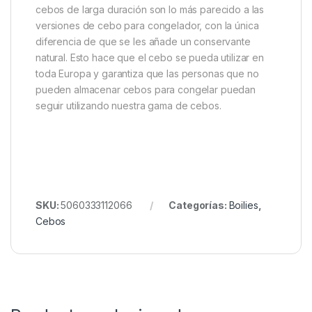
puede utilizarse en grandes cantidades durante todo
el año.Como cualquier boilie de la gama Sticky, la
fuerza de Manilla proviene de más de un
ingrediente. El resto del cebo se compone de
proteínas lácteas refinadas y alimentos para aves,
todos ellos con un gran historial. La atracción
instantánea, y el nombre de la gama, proviene de un
extracto de vainilla pura de Madagascar,
completamente natural, que no sólo dará lugar a
picaduras más rápidas, sino que también hará que
quiera comerse toda la bolsa usted mismo.Nuestros
cebos de larga duración son lo más parecido a las
versiones de cebo para congelador, con la única
diferencia de que se les añade un conservante
natural. Esto hace que el cebo se pueda utilizar en
toda Europa y garantiza que las personas que no
pueden almacenar cebos para congelar puedan
seguir utilizando nuestra gama de cebos.