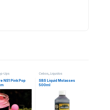
op-Ups
Cebos
,
Liquidos
e NS1 Pink Pop
SBS Liquid Molasses
mm
500ml