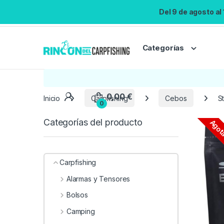
Del 9 de agosto al
Categorías
Inicio
Carpfishing
Cebos
S
Categorías del producto
Agot
Carpfishing
Alarmas y Tensores
Bolsos
Camping
0,00
€