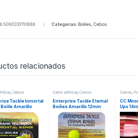
U:
5060333110888
Categorías:
Boilies
,
Cebos
uctos relacionados
ificial
,
Cebos
Cebo artificial
,
Cebos
Cebos
,
P
rise Tackle Inmortal
Enterprise Tackle Eternal
CC Moor
Boilie Amarillo
Boilies Amarillo 12mm
Ups 14
 Scopex Peach