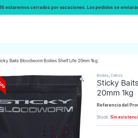
 16 estaremos cerrados por vacaciones. Los pedidos se enviarán 
ticky Baits Bloodworm Boilies Shelf Life 20mm 1kg
ado
Boilies
,
Cebos
Búsqueda no disponible
Sticky Bait
No se pudo cargar el widget de búsqueda.
20mm 1kg
Inténtalo de nuevo.
Referencia del Pro
Reintentar
Stock:
Sin existenc