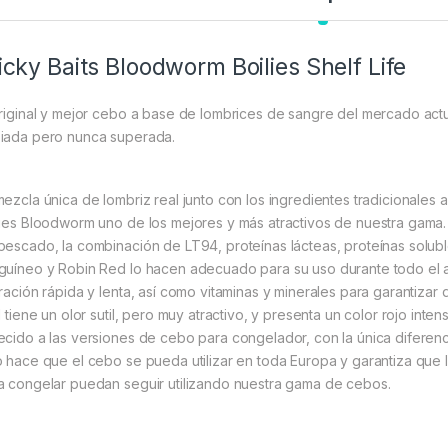
icky Baits Bloodworm Boilies Shelf Life
original y mejor cebo a base de lombrices de sangre del mercado a
iada pero nunca superada.
mezcla única de lombriz real junto con los ingredientes tradicionale
lies Bloodworm uno de los mejores y más atractivos de nuestra gam
pescado, la combinación de LT94, proteínas lácteas, proteínas solub
guíneo y Robin Red lo hacen adecuado para su uso durante todo el 
eración rápida y lenta, así como vitaminas y minerales para garantizar
al tiene un olor sutil, pero muy atractivo, y presenta un color rojo in
ecido a las versiones de cebo para congelador, con la única diferenc
o hace que el cebo se pueda utilizar en toda Europa y garantiza qu
a congelar puedan seguir utilizando nuestra gama de cebos.