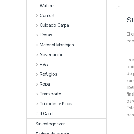
Wafters
Confort
St
Cuidado Carpa
El 
Líneas
cop
Material Montajes
Navegación
La 
PVA
boi
de 
Refugios
san
Ropa
lib
Transporte
fin
par
Tripodes y Picas
Est
Gift Card
par
Sin categorizar
Tarjeta de regalo