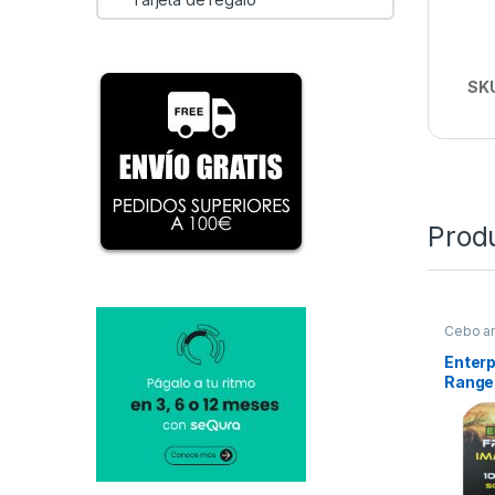
SK
Prod
Cebo art
Enterp
Range 
Sabor
10mm