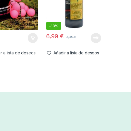
-
13%
6,99
€
€
7,99
€
r a lista de deseos
Añadir a lista de deseos