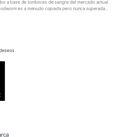
cebo a base de lombrices de sangre del mercado actual.
oodworm es a menudo copiada pero nunca superada…
e deseos
rca