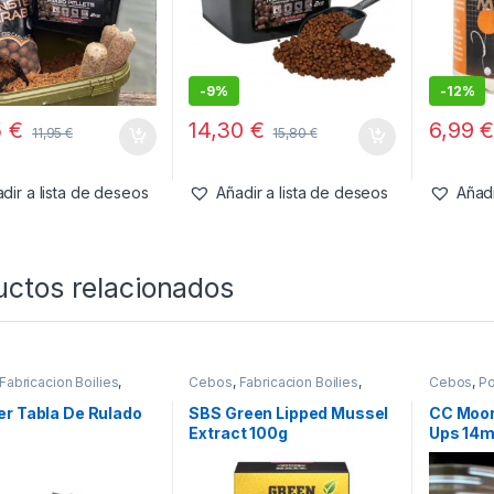
-
9%
-
12%
5
€
14,30
€
6,99
11,95
€
15,80
€
dir a lista de deseos
Añadir a lista de deseos
Añadi
uctos relacionados
Fabricacion Boilies
,
Cebos
,
Fabricacion Boilies
,
Cebos
,
P
& Pistolas
Ingredientes
r Tabla De Rulado
SBS Green Lipped Mussel
CC Moor
Extract 100g
Ups 14