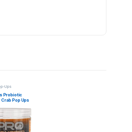
op-Ups
s Probiotic
 Crab Pop Ups
0gr