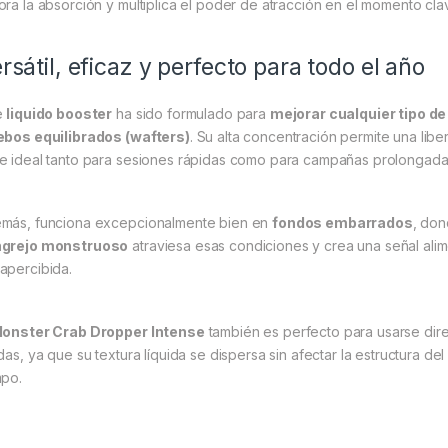
ora la absorción y multiplica el poder de atracción en el momento cla
rsátil, eficaz y perfecto para todo el año
e
liquido booster
ha sido formulado para
mejorar cualquier tipo d
ebos equilibrados (wafters)
. Su alta concentración permite una lib
e ideal tanto para sesiones rápidas como para campañas prolongada
más, funciona excepcionalmente bien en
fondos embarrados
, don
grejo monstruoso
atraviesa esas condiciones y crea una señal alim
apercibida.
onster Crab Dropper Intense
también es perfecto para usarse di
idas, ya que su textura líquida se dispersa sin afectar la estructura de
mpo.