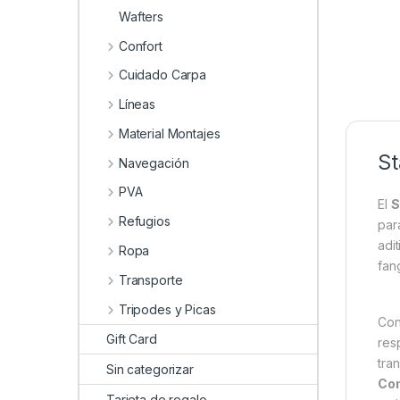
Wafters
Confort
Cuidado Carpa
Líneas
Material Montajes
St
Navegación
PVA
El
S
Refugios
par
adi
Ropa
fan
Transporte
Tripodes y Picas
Con
Gift Card
res
tra
Sin categorizar
Con
Tarjeta de regalo