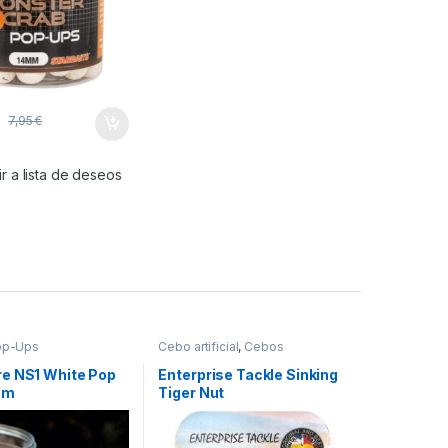
€
7,95
€
r a lista de deseos
op-Ups
Cebo artificial
,
Cebos
e NS1 White Pop
Enterprise Tackle Sinking
mm
Tiger Nut