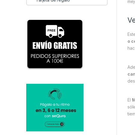
mej
Ve
Est
o c
hac
Ade
can
des
El
M
sól
tie