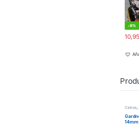
-
8%
10,9
Aña
Prod
Cebos
,
Tablas 
Gardne
14mm