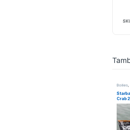
SK
Tamb
Boilies
,
Starba
Crab 