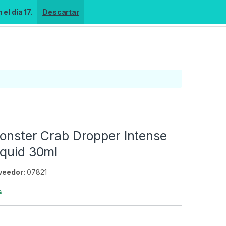
el día 17.
Descartar
Monster Crab Dropper Intense
iquid 30ml
veedor:
07821
s