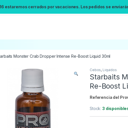
 16 estaremos cerrados por vacaciones. Los pedidos se enviarán 
tarbaits Monster Crab Dropper Intense Re-Boost Liquid 30ml
Cebos
,
Liquidos
Búsqueda no disponible
Starbaits 
No se pudo cargar el widget de búsqueda.
Re-Boost L
Inténtalo de nuevo.
Referencia del Pro
Reintentar
Stock:
3 disponible