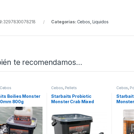
U:
3297830078218
Categorías:
Cebos
,
Liquidos
ién te recomendamos…
Cebos
Cebos
,
Pellets
Cebos
,
P
its Boilies Monster
Starbaits Probiotic
Starbait
20mm 800g
Monster Crab Mixed
Monster
Pellets Cubo 2kg + Pala
16mm 5