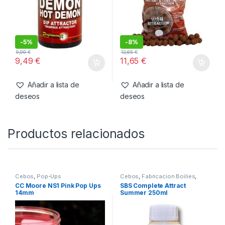
También te recomendamos…
Cebos
,
Liquidos
Boilies
,
Cebos
Starbaits Hot Demon Dip
Starbaits Boilies Hot Demon
Attractor 200ml
14mm 800 grm
-
5%
-
8%
9,99
€
12,65
€
9,49
€
11,65
€
Añadir a lista de
Añadir a lista de
deseos
deseos