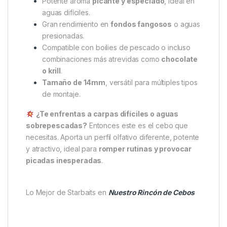
de pesca elevada,
Hot Demon ha salvado más de
una jornada
. Por eso se ha convertido en una
elección imprescindible en el arsenal de pescadores
exigentes.
¿Por qué elegirlos?
Cebo ultraboyante
con flotabilidad
prolongada.
Potente aroma
picante y especiado
, ideal en
aguas difíciles.
Gran rendimiento en
fondos fangosos
o aguas
presionadas.
Compatible con boilies de pescado o incluso
combinaciones más atrevidas como
chocolate
o krill
.
Tamaño de 14mm
, versátil para múltiples tipos
de montaje.