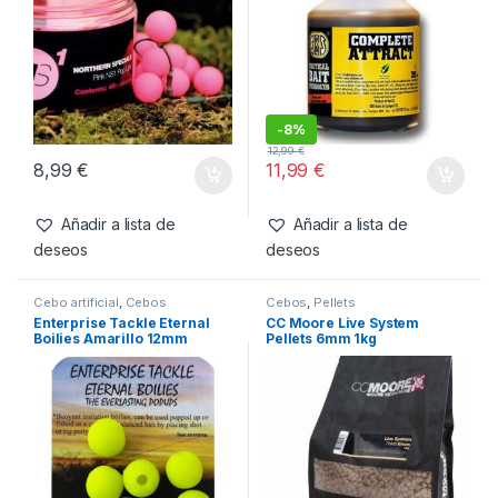
Productos relacionados
Cebos
,
Pop-Ups
Cebos
,
Fabricacion Boilies
,
Liquidos
CC Moore NS1 Pink Pop Ups
SBS Complete Attract
14mm
Summer 250ml
-
8%
12,99
€
8,99
€
11,99
€
Añadir a lista de
Añadir a lista de