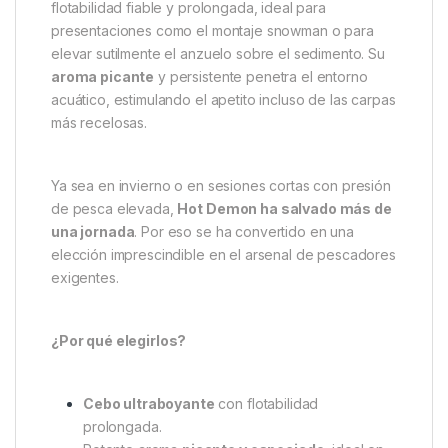
Las
Starbaits Hot Demon Bright Rosa y Blanco
14mm
son mucho más que simples bolas flotantes:
son una apuesta segura cuando todo lo demás falla.
Su fórmula especiada, con una potente base de
pimentón y otras especias seleccionadas
, ha
sido diseñada para destacar incluso en escenarios
complicados como aguas muy presionadas o fondos
fangosos.
Este
cebo flotante de proteína
ofrece una
flotabilidad fiable y prolongada, ideal para
presentaciones como el montaje snowman o para
elevar sutilmente el anzuelo sobre el sedimento. Su
aroma picante
y persistente penetra el entorno
acuático, estimulando el apetito incluso de las carpas
más recelosas.
Ya sea en invierno o en sesiones cortas con presión