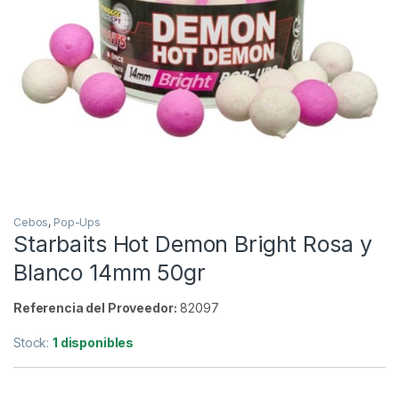
Inicio
Carpfishing
Cebos
Starbaits Hot Demon B
-
13%