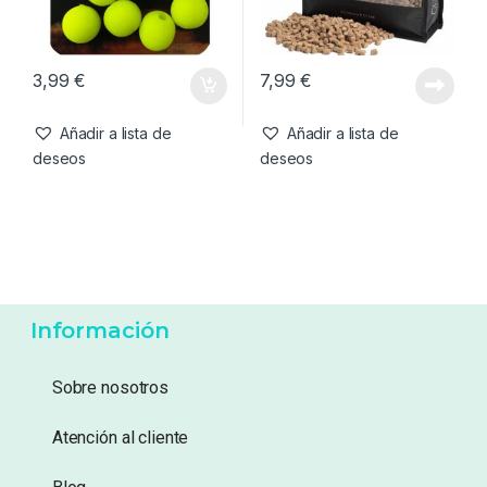
deseos
deseos
Cebo artificial
,
Cebos
Cebos
,
Pellets
Enterprise Tackle Eternal
CC Moore Live System
Boilies Amarillo 12mm
Pellets 6mm 1kg
3,99
€
7,99
€
Añadir a lista de
Añadir a lista de
deseos
deseos