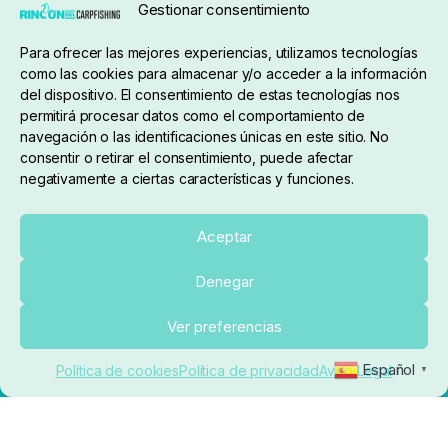
Gestionar consentimiento
Condiciones de compra
Para ofrecer las mejores experiencias, utilizamos tecnologías
como las cookies para almacenar y/o acceder a la información
del dispositivo. El consentimiento de estas tecnologías nos
permitirá procesar datos como el comportamiento de
navegación o las identificaciones únicas en este sitio. No
consentir o retirar el consentimiento, puede afectar
negativamente a ciertas características y funciones.
Sobre nosotros
Aceptar
Denegar
pedidos@elrincondelcarpfishing.com
Añadir al carrito
Ver preferencias
910 824 923
Español
Política de cookies
Política de privacidad
Aviso Legal
▼
Lunes a Viernes de 10:00 a 14:00 horas y 17:00 a
20:00