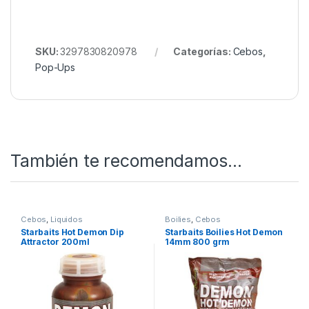
¿Te enfrentas a carpas difíciles o aguas
sobrepescadas?
Entonces este es el cebo que
necesitas. Aporta un perfil olfativo diferente, potente
y atractivo, ideal para
romper rutinas y provocar
picadas inesperadas
.
Lo Mejor de Starbaits en
Nuestro Rincón de Cebos
SKU:
3297830820978
Categorías:
Cebos
,
Pop-Ups