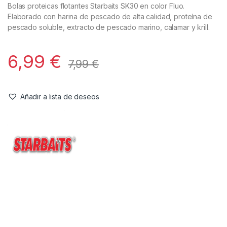
Cebos
,
Pop-Ups
Starbaits Hot Demon Bright Rosa y
Blanco 14mm 50gr
Referencia del Proveedor:
82097
Stock:
1 disponibles
Bolas proteicas flotantes Starbaits SK30 en color Fluo.
Elaborado con harina de pescado de alta calidad, proteína de
pescado soluble, extracto de pescado marino, calamar y krill.
6,99
€
7,99
€
Añadir a lista de deseos