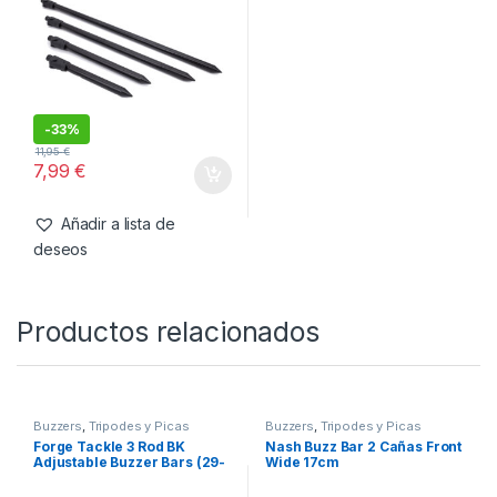
-
33%
11,95
€
7,99
€
Añadir a lista de
deseos
Productos relacionados
Buzzers
,
Tripodes y Picas
Buzzers
,
Tripodes y Picas
Forge Tackle 3 Rod BK
Nash Buzz Bar 2 Cañas Front
Adjustable Buzzer Bars (29-
Wide 17cm
47cm)