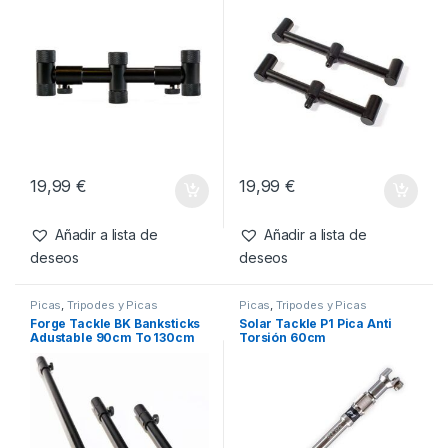
19,99
€
19,99
€
Añadir a lista de
Añadir a lista de
deseos
deseos
Picas
,
Tripodes y Picas
Picas
,
Tripodes y Picas
Forge Tackle BK Banksticks
Solar Tackle P1 Pica Anti
Adustable 90cm To 130cm
Torsión 60cm