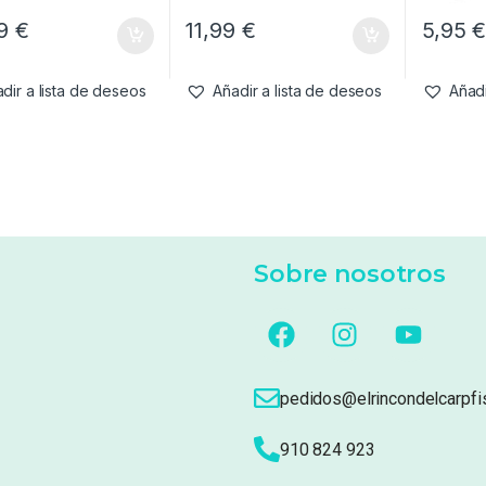
99
€
11,99
€
5,95
dir a lista de deseos
Añadir a lista de deseos
Añadi
Sobre nosotros
pedidos@elrincondelcarpfi
910 824 923