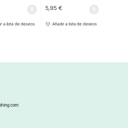
€
5,95
€
r a lista de deseos
Añadir a lista de deseos
shing.com