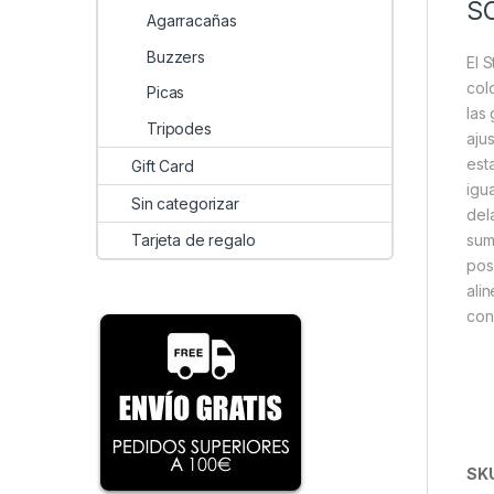
S
Agarracañas
Buzzers
El 
col
Picas
las
Tripodes
aju
est
Gift Card
igu
Sin categorizar
del
sum
Tarjeta de regalo
pos
ali
con
SK