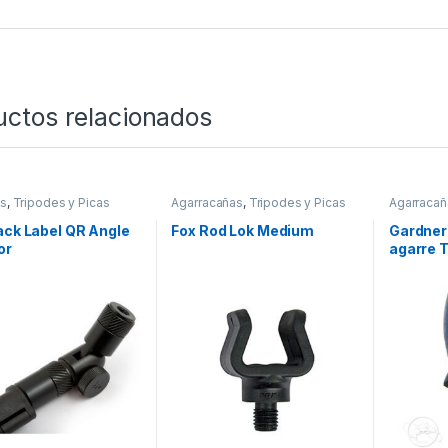
uctos relacionados
es
,
Tripodes y Picas
Agarracañas
,
Tripodes y Picas
Agarracañ
ack Label QR Angle
Fox Rod Lok Medium
Gardner
or
agarre 