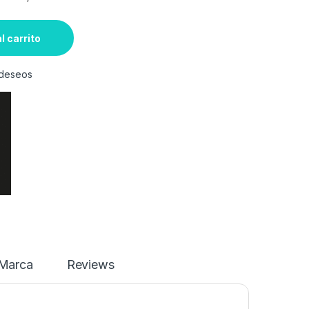
l carrito
e deseos
Marca
Reviews