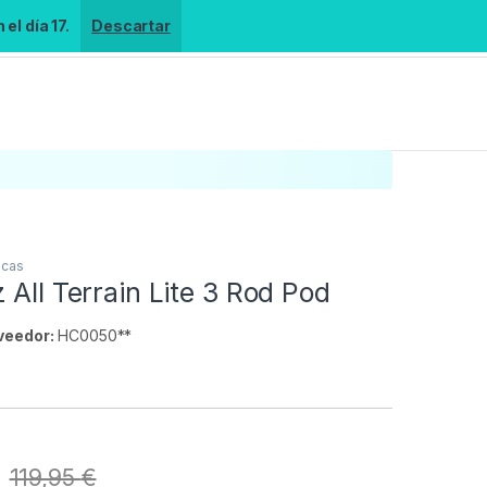
el día 17.
Descartar
icas
 All Terrain Lite 3 Rod Pod
veedor:
HC0050**
s
119,95
€