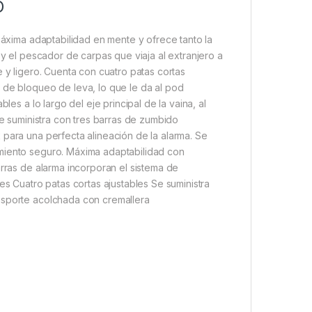
D
 máxima adaptabilidad en mente y ofrece tanto la
 y el pescador de carpas que viaja al extranjero a
e y ligero. Cuenta con cuatro patas cortas
 de bloqueo de leva, lo que le da al pod
les a lo largo del eje principal de la vaina, al
Se suministra con tres barras de zumbido
 para una perfecta alineación de la alarma. Se
amiento seguro. Máxima adaptabilidad con
arras de alarma incorporan el sistema de
es Cuatro patas cortas ajustables Se suministra
nsporte acolchada con cremallera