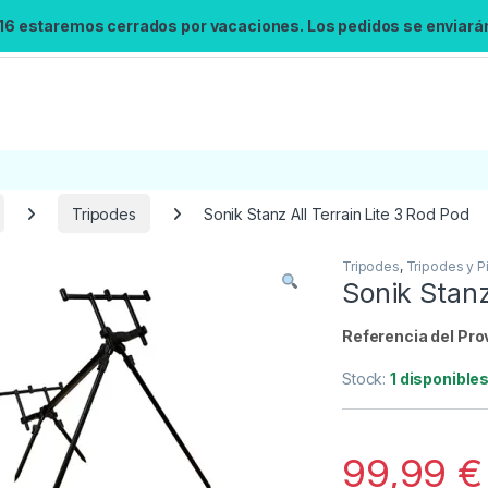
 16 estaremos cerrados por vacaciones. Los pedidos se enviarán 
Tripodes
Sonik Stanz All Terrain Lite 3 Rod Pod
Tripodes
,
Tripodes y P
Sonik Stanz
Referencia del Pro
Stock:
1 disponible
99,99
€