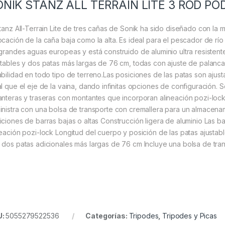
ONIK STANZ ALL TERRAIN LITE 3 ROD PO
Stanz All-Terrain Lite de tres cañas de Sonik ha sido diseñado con la
ocación de la caña baja como la alta. Es ideal para el pescador de río
 grandes aguas europeas y está construido de aluminio ultra resistent
stables y dos patas más largas de 76 cm, todas con ajuste de palanca
abilidad en todo tipo de terreno.Las posiciones de las patas son ajustab
al que el eje de la vaina, dando infinitas opciones de configuración. 
anteras y traseras con montantes que incorporan alineación pozi-lock
inistra con una bolsa de transporte con cremallera para un almacen
iciones de barras bajas o altas Construcción ligera de aluminio Las b
neación pozi-lock Longitud del cuerpo y posición de las patas ajustabl
 dos patas adicionales más largas de 76 cm Incluye una bolsa de tra
U:
5055279522536
Categorías:
Tripodes
,
Tripodes y Picas