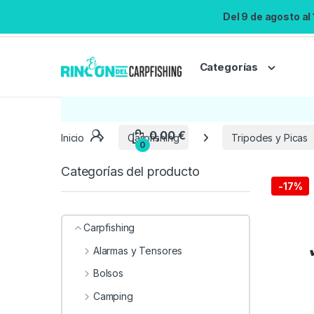
Del 9 de agosto al
Categorías
0,00
€
Inicio
Carpfishing
Tripodes y Picas
0
Categorías del producto
-
17%
Carpfishing
Alarmas y Tensores
Bolsos
Camping