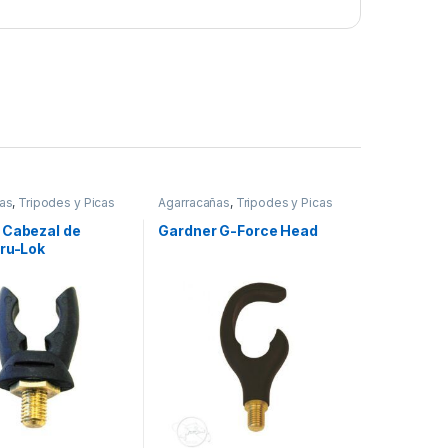
as
,
Tripodes y Picas
Agarracañas
,
Tripodes y Picas
 Cabezal de
Gardner G-Force Head
Tru-Lok