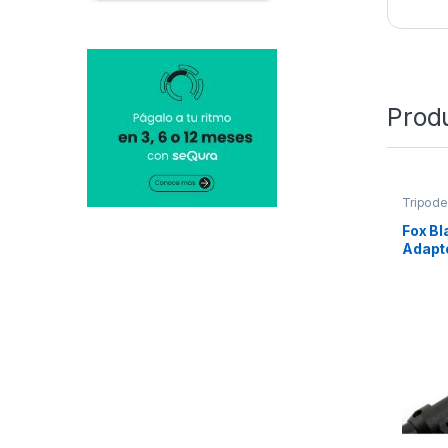
Prod
Tripod
Fox Bl
Adapt