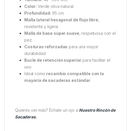
Además, las
costuras reforzadas
en toda la malla
aseguran una resistencia excepcional frente al peso
y los movimientos del pez. El
bucle de retención
superior
permite colgar, almacenar o liberar la red
con facilidad, haciendo más cómodo el proceso de
pesaje o de sujeción temporal.
Características principales:
Tamaño:
42″ (106 cm).
Color:
Verde oliva natural.
Profundidad:
95 cm.
Malla lateral hexagonal de flujo libre
,
resistente y ligera.
Malla de base súper suave
, respetuosa con el
pez.
Costuras reforzadas
para una mayor
durabilidad.
Bucle de retención superior
para facilitar el