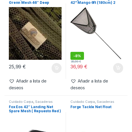
Productos relacionados
Cuidado Carpa
,
Sacaderas
Cuidado Carpa
,
Sacaderas
Free Spirit ‘S’ Net Olive
Forge Tackle Landing Net
Grenn Mesh 46″ Deep
42” Mango 6ft (180cm) 2
Secciones
-
8%