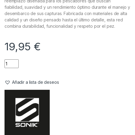
Cuidado Carpa
,
Sacaderas
Sonik Recambio de Red Olive 42″
Referencia del Proveedor:
CC0007
Stock:
2 disponibles
El
Sonik Recambio de Red Olive 42″
es una malla de
reemplazo diseñada para los pescadores que buscan
fiabilidad, suavidad y un rendimiento óptimo durante el manejo y
desembarco de sus capturas. Fabricada con materiales de alta
calidad y un diseño pensado hasta el último detalle, esta red
combina durabilidad, funcionalidad y respeto por el pez.
19,95
€