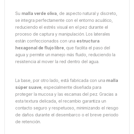
42″ – Calidad, suavidad y
rendimiento en cada lance
El
Sonik Recambio de Red Olive 42″
es una malla
de reemplazo diseñada para los pescadores que
buscan fiabilidad, suavidad y un rendimiento óptimo
durante el manejo y desembarco de sus capturas.
Fabricada con materiales de alta calidad y un diseño
pensado hasta el último detalle, esta red combina
durabilidad, funcionalidad y respeto por el pez.
Su
malla verde oliva
, de aspecto natural y discreto,
se integra perfectamente con el entorno acuático,
reduciendo el estrés visual en el pez durante el
proceso de captura y manipulación. Los laterales
están confeccionados con una
estructura
hexagonal de flujo libre
, que facilita el paso del
agua y permite un manejo más fluido, reduciendo la
resistencia al mover la red dentro del agua.