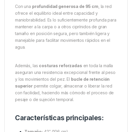
La base, por otro lado, está fabricada con una
malla
súper suave
, especialmente diseñada para
proteger la mucosa y las escamas del pez. Gracias a
esta textura delicada, el recambio garantiza un
contacto seguro y respetuoso, minimizando el riesgo
de daños durante el desembarco o el breve periodo
de retención.
Con una
profundidad generosa de 95 cm
, la red
ofrece el equilibrio ideal entre capacidad y
maniobrabilidad. Es lo suficientemente profunda para
mantener a la carpa o a otros ciprínidos de gran
tamaño en posición segura, pero también ligera y
manejable para facilitar movimientos rápidos en el
agua.