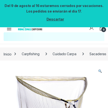
Del 9 de agosto al 16 estaremos cerrados por vacaciones.
Los pedidos se enviarán el día 17.
Descartar
0
Búsqueda no disponible
No se pudo cargar el widget de búsqueda.
Inténtalo de nuevo.
Reintentar