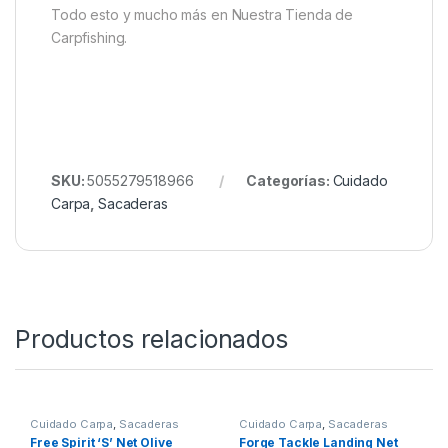
uso.
Ideal como
recambio compatible con la
mayoría de sacaderas estándar
.
Quieres ver más? Échale un ojo a
Nuestr
o
Rincón de
Sacaderas.
Todo esto y mucho más en Nuestra Tienda de
Carpfishing.
SKU:
5055279518966
Categorías:
Cuidado
Carpa
,
Sacaderas