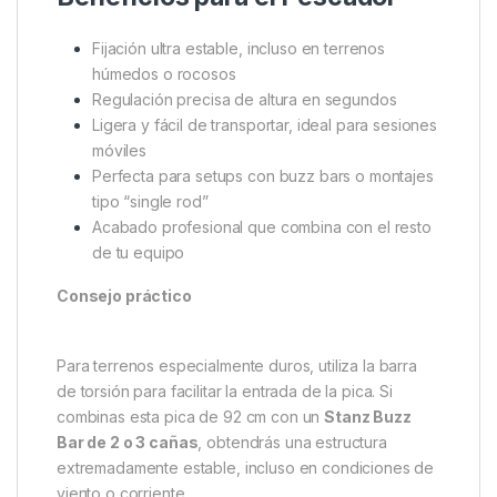
✔ Sistema
Camlock
de ajuste rápido y seguro
✔
Barra de torsión interna
para facilitar la
instalación
✔ Construcción ligera de aluminio
anodizado negro
✔ Diámetro de tubo 16/19 mm: robustez sin peso
excesivo
✔ Compatible con toda la gama
Stanz Bankware
de
Sonik
Beneficios para el Pescador
Fijación ultra estable, incluso en terrenos
húmedos o rocosos
Regulación precisa de altura en segundos
Ligera y fácil de transportar, ideal para sesiones
móviles
Perfecta para setups con buzz bars o montajes
tipo “single rod”
Acabado profesional que combina con el resto