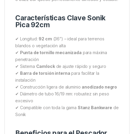
torsión
integrada se guarda en el interior de la
pértiga, lista para ser usada cuando lo necesites, y
facilitando una instalación eficiente y sin
complicaciones.
La altura es totalmente regulable mediante el
sistema Camlock
, una palanca de sujeción rápida
que permite ajustar con precisión y seguridad la
altura del montaje. Este diseño asegura que tu alarma
o buzz bar quede perfectamente alineado y estable.
Características Clave Sonik
Pica 92cm
✔ Longitud:
92 cm
(36”) – ideal para terrenos
blandos o vegetación alta
✔
Punta de tornillo mecanizada
para máxima
penetración