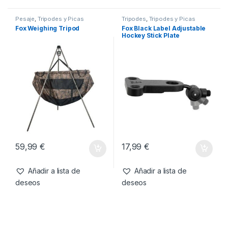
15,99
€
19,99
€
Añadir a lista de
Añadir a lista de
deseos
deseos
Pesaje
,
Tripodes y Picas
Tripodes
,
Tripodes y Picas
Fox Weighing Tripod
Fox Black Label Adjustable
Hockey Stick Plate