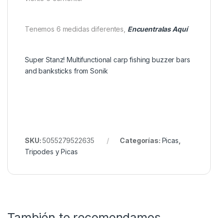
de tu equipo
Consejo práctico
Para terrenos especialmente duros, utiliza la barra
de torsión para facilitar la entrada de la pica. Si
combinas esta pica de 92 cm con un
Stanz Buzz
Bar de 2 o 3 cañas
, obtendrás una estructura
extremadamente estable, incluso en condiciones de
viento o corriente.
Tenemos 6 medidas diferentes,
Encuentralas Aquí
Super Stanz! Multifunctional carp fishing buzzer bars
and banksticks from Sonik