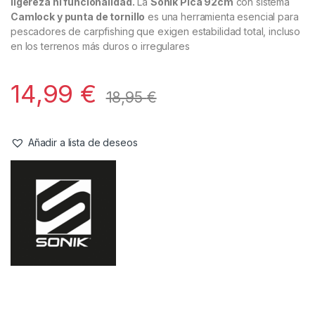
Picas
,
Tripodes y Picas
Sonik Pica 92cm Punta Tornillo
Referencia del Proveedor:
HC0056**
Stock:
1 disponibles
Máxima firmeza en cualquier terreno, sin comprometer
ligereza ni funcionalidad.
La
Sonik Pica 92cm
con sistema
Camlock y punta de tornillo
es una herramienta esencial para
pescadores de carpfishing que exigen estabilidad total, incluso
en los terrenos más duros o irregulares
14,99
€
18,95
€
Añadir a lista de deseos