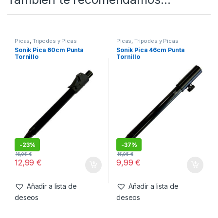
SKU:
5055279522635
Categorías:
Picas
,
Tripodes y Picas
También te recomendamos…
Picas
,
Tripodes y Picas
Picas
,
Tripodes y Picas
Sonik Pica 60cm Punta
Sonik Pica 46cm Punta
Tornillo
Tornillo