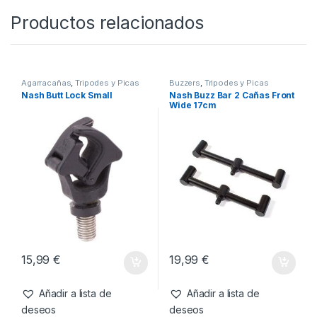
-
23%
-
37%
16,95
€
15,95
€
12,99
€
9,99
€
Añadir a lista de
Añadir a lista de
deseos
deseos
Productos relacionados
Agarracañas
,
Tripodes y Picas
Buzzers
,
Tripodes y Picas
Nash Butt Lock Small
Nash Buzz Bar 2 Cañas Front
Wide 17cm