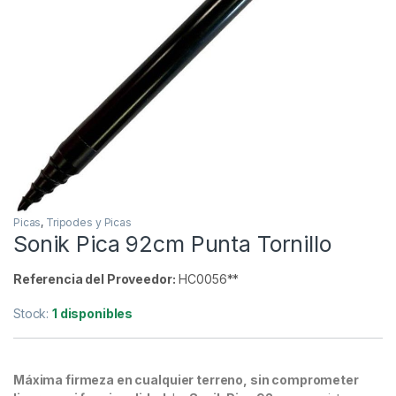
Inicio
Carpfishing
Tripodes y Picas
Picas
-
21%