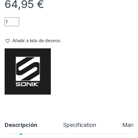
Stock:
2 disponibles
En Sonik conocemos a la perfección la construcción con
carbono y rastreamos el mundo en busca de los mejores
materiales posibles a los mejores precios. El resultado de este
gran esfuerzo, combinado con nuestro profundo conocimiento
y experiencia en el diseño de algunas de las mejores cañas de
carpa del planeta, ha dado como resultado HEROX.
64,95
€
Añadir a lista de deseos