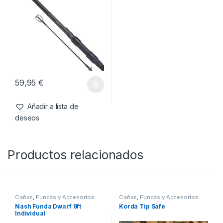
69,95
€
64,95
€
Añadir a lista de
Añadir a lista de
deseos
deseos
10 ft
,
Cañas
Sonik Caña Herox 10ft 3.50lb
59,95
€