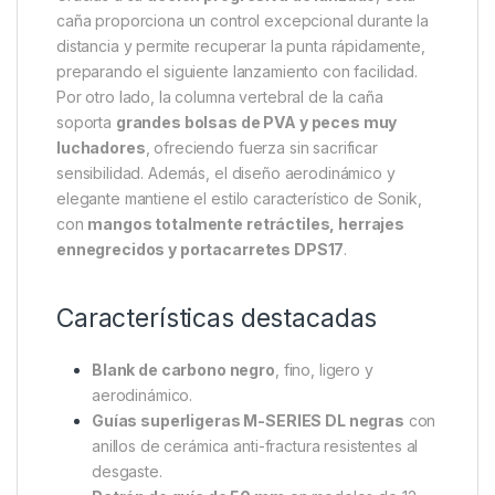
versatilidad
. La serie HEROX combina la
experiencia de Sonik en construcción de carbono
con materiales de alta calidad, ofreciendo cañas más
delgadas, rápidas y ligeras
que sus predecesoras
en el mismo segmento de precio.
Rendimiento multirrango y
precisión
Gracias a su
acción progresiva de lanzado
, esta
caña proporciona un control excepcional durante la
distancia y permite recuperar la punta rápidamente,
preparando el siguiente lanzamiento con facilidad.
Por otro lado, la columna vertebral de la caña
soporta
grandes bolsas de PVA y peces muy
luchadores
, ofreciendo fuerza sin sacrificar
sensibilidad. Además, el diseño aerodinámico y
elegante mantiene el estilo característico de Sonik,
con
mangos totalmente retráctiles, herrajes