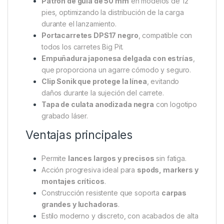
ennegrecidos y portacarretes DPS17
.
Características destacadas
Blank de carbono negro
, fino, ligero y
aerodinámico.
Guías superligeras M-SERIES DL negras
con
anillos de cerámica anti-fractura resistentes al
desgaste.
Patrón de guía de 50 mm
en modelos de 12
pies, optimizando la distribución de la carga
durante el lanzamiento.
Portacarretes DPS17 negro
, compatible con
todos los carretes Big Pit.
Empuñadura japonesa delgada con estrías
,
que proporciona un agarre cómodo y seguro.
Clip Sonik que protege la línea
, evitando
daños durante la sujeción del carrete.