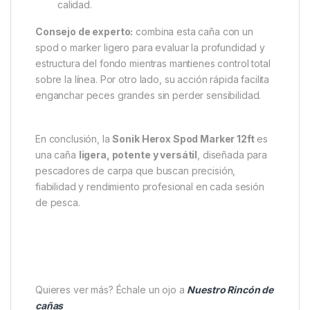
Tapa de culata anodizada negra
con logotipo
grabado láser.
Ventajas principales
Permite
lances largos y precisos
sin fatiga.
Acción progresiva ideal para
spods, markers y
montajes críticos
.
Construcción resistente que soporta
carpas
grandes y luchadoras
.
Estilo moderno y discreto, con acabados de alta
calidad.
Consejo de experto:
combina esta caña con un
spod o marker ligero para evaluar la profundidad y
estructura del fondo mientras mantienes control total
sobre la línea. Por otro lado, su acción rápida facilita
enganchar peces grandes sin perder sensibilidad.
En conclusión, la
Sonik Herox Spod Marker 12ft
es