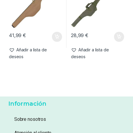
Añadir a lista de
Añadir a lista de
deseos
deseos
Cañas
,
Fundas y Accesorios
Cañas
,
Fundas y Accesorios
Korda Compac Padded
Forge Tackle Rod Sleeve 12′
Sleeve 13ft
41,99
€
28,99
€
Añadir a lista de
Añadir a lista de
deseos
deseos