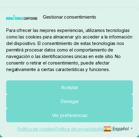
Seguimiento de pedidos
Gestionar consentimiento
Condiciones de compra
Para ofrecer las mejores experiencias, utilizamos tecnologías
como las cookies para almacenar y/o acceder a la información
del dispositivo. El consentimiento de estas tecnologías nos
permitirá procesar datos como el comportamiento de
navegación o las identificaciones únicas en este sitio. No
consentir o retirar el consentimiento, puede afectar
negativamente a ciertas características y funciones.
Sobre nosotros
Aceptar
Denegar
pedidos@elrincondelcarpfishing.com
Añadir al carrito
Ver preferencias
910 824 923
Español
Política de cookies
Política de privacidad
Aviso Legal
▼
Lunes a Viernes de 10:00 a 14:00 horas y 17:00 a