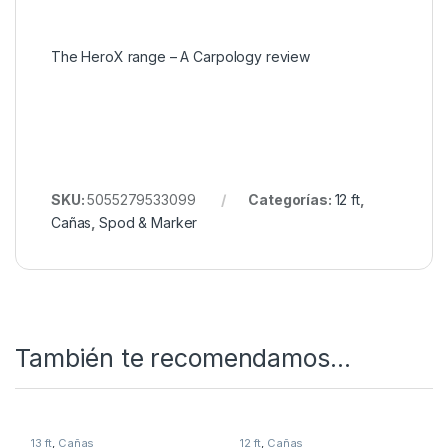
una caña
ligera, potente y versátil
, diseñada para
pescadores de carpa que buscan precisión,
fiabilidad y rendimiento profesional en cada sesión
de pesca.
Quieres ver más? Échale un ojo a
Nuestro Rincón de
cañas
The HeroX range – A Carpology review
SKU:
5055279533099
Categorías:
12 ft
,