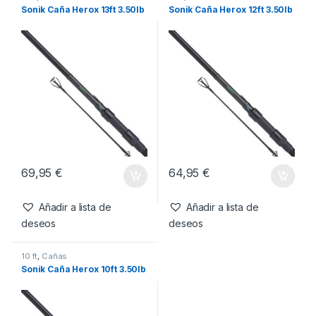
Cañas
,
Spod & Marker
También te recomendamos…
13 ft
,
Cañas
12 ft
,
Cañas
Sonik Caña Herox 13ft 3.50lb
Sonik Caña Herox 12ft 3.50lb