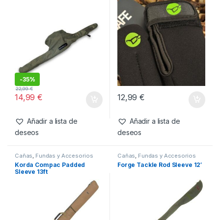
Añadir a lista de
deseos
Productos relacionados
Cañas
,
Fundas y Accesorios
Cañas
,
Fundas y Accesorios
Nash Funda Dwarf 9ft
Korda Tip Safe
Individual
-
35%
22,99
€
14,99
€
12,99
€