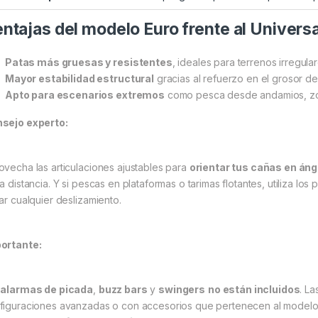
ntajas del modelo Euro frente al Universa
Patas más gruesas y resistentes
, ideales para terrenos irregula
Mayor estabilidad estructural
gracias al refuerzo en el grosor del
Apto para escenarios extremos
como pesca desde andamios, zon
sejo experto:
ovecha las articulaciones ajustables para
orientar tus cañas en áng
a distancia. Y si pescas en plataformas o tarimas flotantes, utiliza los
tar cualquier deslizamiento.
ortante:
s
alarmas de picada
,
buzz bars
y
swingers
no están incluidos
. L
figuraciones avanzadas o con accesorios que pertenecen al modelo U