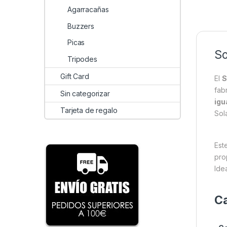
Agarracañas
Buzzers
Picas
So
Tripodes
Gift Card
El
S
fab
Sin categorizar
igu
Tarjeta de regalo
Sol
Est
pro
Ide
Ca