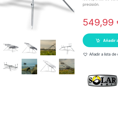
precisión.
549,99
Añadir a
Añadir a lista d