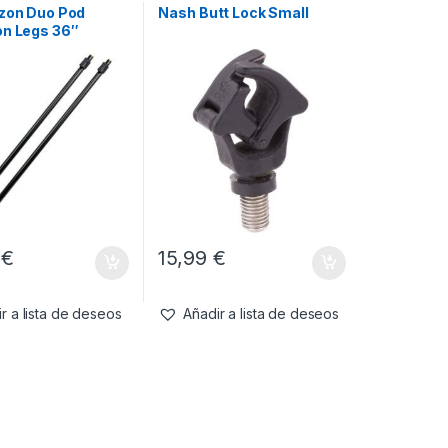
izon Duo Pod
Nash Butt Lock Small
on Legs 36″
Pack 2 unds.
9
€
15,99
€
r a lista de deseos
Añadir a lista de deseos