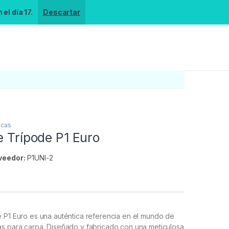
el día 17.
Descartar
icas
e Trípode P1 Euro
veedor:
P1UNI-2
s
 P1 Euro es una auténtica referencia en el mundo de
as para carpa. Diseñado y fabricado con una meticulosa