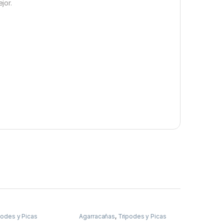
jor.
podes y Picas
Agarracañas
,
Tripodes y Picas