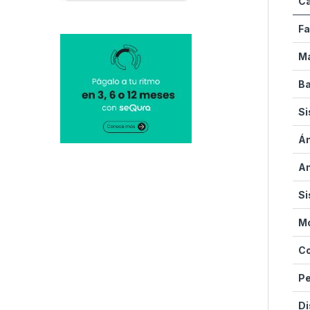
Ca
Fa
Ma
Ba
Si
Án
An
Si
Mo
Co
P
Di