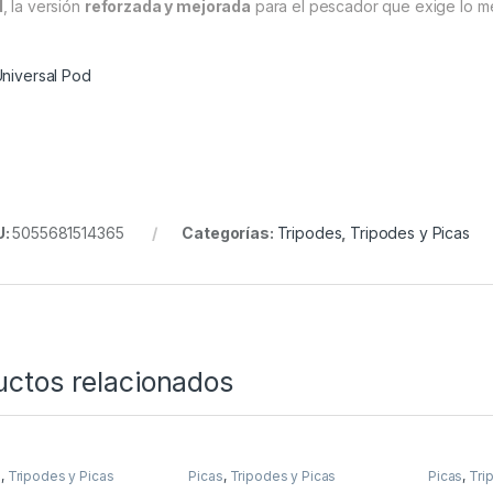
d
, la versión
reforzada y mejorada
para el pescador que exige lo me
Universal Pod
U:
5055681514365
Categorías:
Tripodes
,
Tripodes y Picas
uctos relacionados
s
,
Tripodes y Picas
Picas
,
Tripodes y Picas
Picas
,
Tri