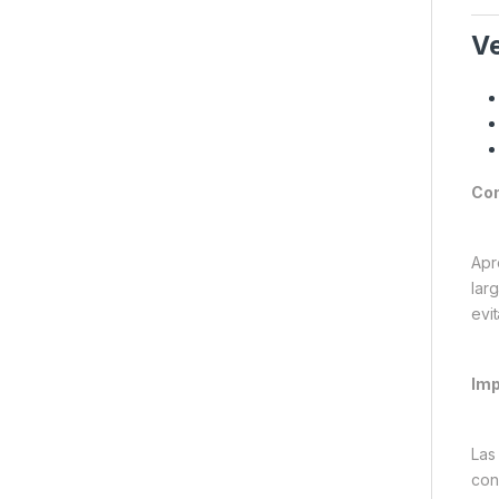
Ve
Con
Apr
larg
evi
Imp
La
con