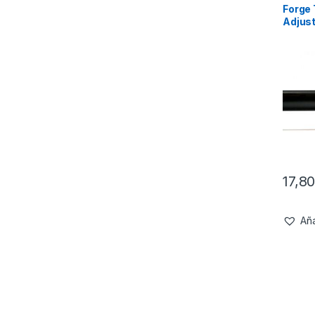
Forge 
Adjust
(18-2
17,8
Aña