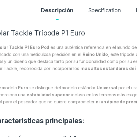
Descripción
Specification
lar Tackle Trípode P1 Euro
olar Tackle P1 Euro Pod
es una auténtica referencia en el mundo de
ricado con una meticulosa precisión en el
Reino Unido
, este trípod
al
y un diseño que destaca tanto por su funcionalidad como por su e
ar Tackle, reconocida por incorporar los
más altos estándares de i
e modelo
Euro
se distingue del modelo estándar
Universal
por el us
porciona una
estabilidad superior
incluso en los terrenos más exig
al para el pescador que no quiere comprometer
ni un ápice de prec
racterísticas principales
: