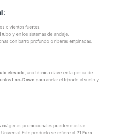
l
:
res o vientos fuertes.
 tubo y en los sistemas de anclaje.
as con barro profundo o riberas empinadas.
ulo elevado
, una técnica clave en la pesca de
 puntos
Loc-Down
para anclar el trípode al suelo y
as imágenes promocionales pueden mostrar
niversal. Este producto se refiere al
P1 Euro