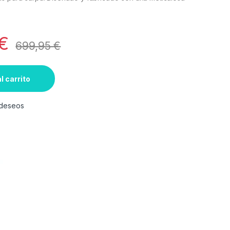
€
699,95
€
l carrito
e deseos