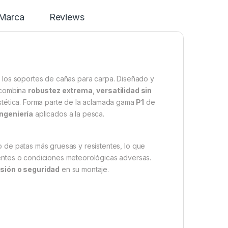
Marca
Reviews
 los soportes de cañas para carpa. Diseñado y
e combina
robustez extrema
,
versatilidad sin
stética. Forma parte de la aclamada gama
P1
de
ngeniería
aplicados a la pesca.
o de patas más gruesas y resistentes, lo que
entes o condiciones meteorológicas adversas.
isión o seguridad
en su montaje.