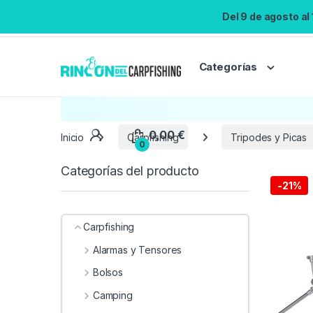
Del 9 de agosto al
Categorías
Inicio
Carpfishing
Tripodes y Picas
Categorías del producto
-
21%
Carpfishing
Alarmas y Tensores
Bolsos
Camping
0,00
€