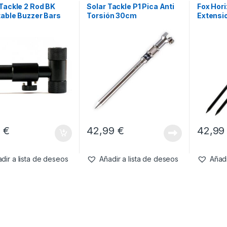
Tackle 2 Rod BK
Solar Tackle P1 Pica Anti
Fox Hor
able Buzzer Bars
Torsión 30cm
Extensi
5cm)
(90cm) 
0
€
42,99
€
42,9
dir a lista de deseos
Añadir a lista de deseos
Añadi