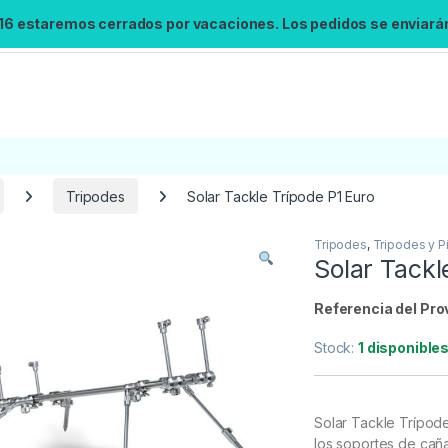
 16 estaremos cerrados por vacaciones. Los pedidos se enviarán 
Tripodes
Solar Tackle Trípode P1 Euro
Tripodes
,
Tripodes y P
Búsqueda no disponible
Solar Tackl
No se pudo cargar el widget de búsqueda.
Inténtalo de nuevo.
Referencia del Pro
Stock:
1 disponible
Reintentar
Solar Tackle Trípode
los soportes de cañ