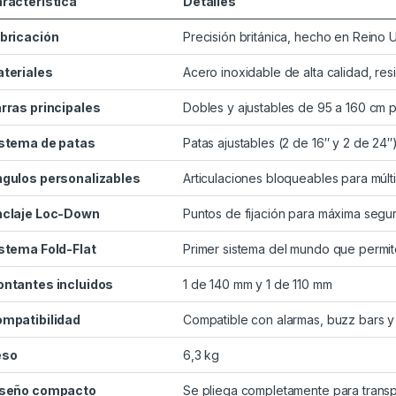
racterística
Detalles
bricación
Precisión británica, hecho en Reino 
teriales
Acero inoxidable de alta calidad, resi
rras principales
Dobles y ajustables de 95 a 160 cm p
stema de patas
Patas ajustables (2 de 16″ y 2 de 24
gulos personalizables
Articulaciones bloqueables para múlt
claje Loc-Down
Puntos de fijación para máxima segu
stema Fold-Flat
Primer sistema del mundo que permite
ntantes incluidos
1 de 140 mm y 1 de 110 mm
mpatibilidad
Compatible con alarmas, buzz bars y 
eso
6,3 kg
seño compacto
Se pliega completamente para transp