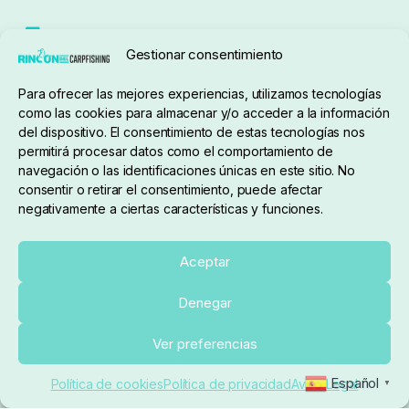
Seguimiento de pedidos
Gestionar consentimiento
Condiciones de compra
Para ofrecer las mejores experiencias, utilizamos tecnologías
como las cookies para almacenar y/o acceder a la información
del dispositivo. El consentimiento de estas tecnologías nos
permitirá procesar datos como el comportamiento de
navegación o las identificaciones únicas en este sitio. No
consentir o retirar el consentimiento, puede afectar
negativamente a ciertas características y funciones.
Sobre nosotros
Aceptar
Denegar
pedidos@elrincondelcarpfishing.com
Añadir al carrito
Ver preferencias
910 824 923
Español
Política de cookies
Política de privacidad
Aviso Legal
▼
Lunes a Viernes de 10:00 a 14:00 horas y 17:00 a