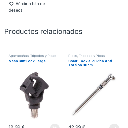
Añadir a lista de
deseos
Productos relacionados
Agarracañas
,
Tripodes y Picas
Picas
,
Tripodes y Picas
Nash Butt Lock Large
Solar Tackle P1 Pica Anti
Torsión 30cm
18,99
€
42,99
€