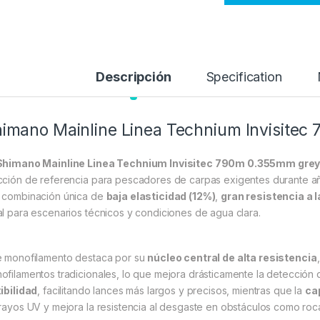
Descripción
Specification
imano Mainline Linea Technium Invisite
Shimano Mainline Linea Technium Invisitec 790m 0.355mm gre
cción de referencia para pescadores de carpas exigentes durante añ
 combinación única de
baja elasticidad (12%)
,
gran resistencia a 
al para escenarios técnicos y condiciones de agua clara.
e monofilamento destaca por su
núcleo central de alta resistencia
ofilamentos tradicionales, lo que mejora drásticamente la detección 
xibilidad
, facilitando lances más largos y precisos, mientras que la
cap
 rayos UV y mejora la resistencia al desgaste en obstáculos como roc