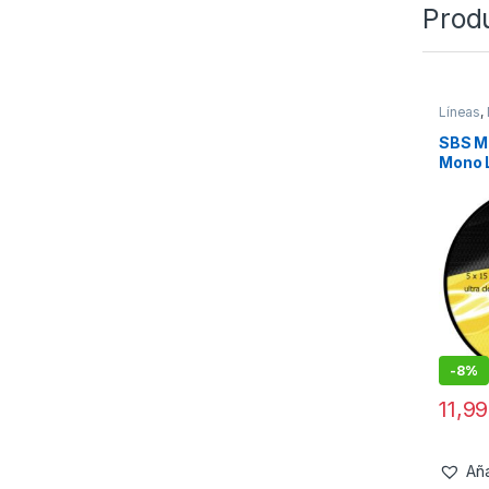
Prod
Líneas
,
SBS M
Mono L
Clear 
-
8%
11,9
Aña