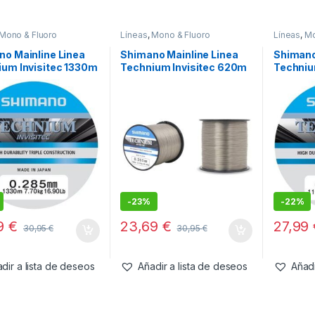
Mono & Fluoro
Líneas
,
Mono & Fluoro
Líneas
,
Mo
o Mainline Linea
Shimano Mainline Linea
Shimano
ium Invisitec 1330m
Technium Invisitec 620m
Techniu
mm 7.7kg 16,90lb
0.405mm 33lb grey
0.305mm
-
23%
-
22%
99
€
23,69
€
27,99
30,95
€
30,95
€
dir a lista de deseos
Añadir a lista de deseos
Añadi