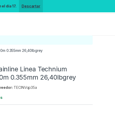
el día 17.
Descartar
790m 0.355mm 26,40lbgrey
inline Linea Technium
790m 0.355mm 26,40lbgrey
veedor:
TECINVqp35a
es