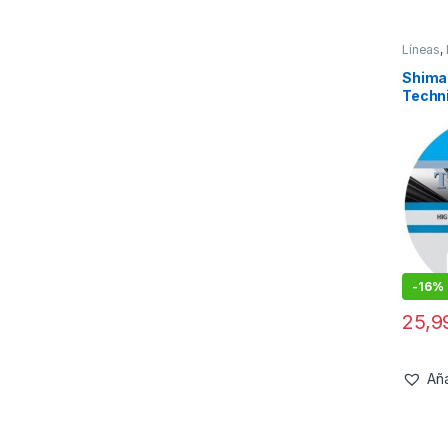
Líneas
,
Shiman
Techn
0.285
grey
-
16%
25,
Aña