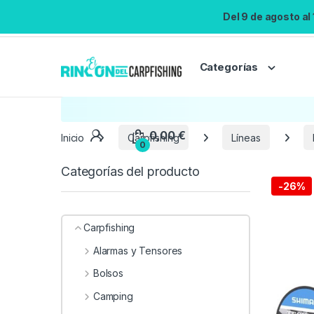
Del 9 de agosto al
Categorías
Inicio
Carpfishing
Líneas
Categorías del producto
-
26%
Carpfishing
Alarmas y Tensores
Bolsos
Camping
0,00
€