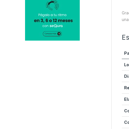
Grac
una
Es
P
Lo
Di
Re
El
Co
Co