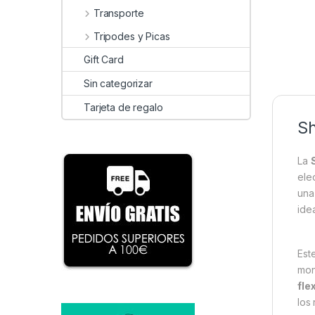
Transporte
Tripodes y Picas
Gift Card
Sin categorizar
Tarjeta de regalo
Sh
La
ele
una
ide
Est
mon
fle
los