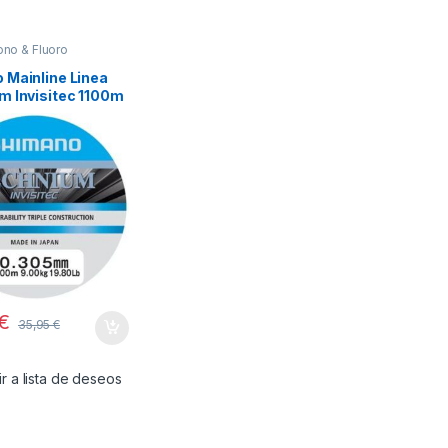
no & Fluoro
 Mainline Linea
m Invisitec 1100m
 19,80lb grey
€
35,95
€
r a lista de deseos