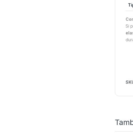
Ti
Con
Si 
ela
dur
SK
Tamb