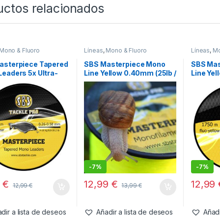
uctos relacionados
Mono & Fluoro
Líneas
,
Mono & Fluoro
Líneas
,
Mo
asterpiece Tapered
SBS Masterpiece Mono
SBS Mas
eaders 5x Ultra-
Line Yellow 0.40mm (25lb /
Line Yel
(0.26 – 0.58mm)
11,4kg)
9kg)
-
7%
-
7%
9
€
12,99
€
12,99
12,99
€
13,99
€
dir a lista de deseos
Añadir a lista de deseos
Añadi