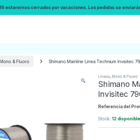
 16 estaremos cerrados por vacaciones. Los pedidos se enviarán 
Mono & Fluoro
Shimano Mainline Linea Technium Invisitec 
Líneas
,
Mono & Fluoro
Búsqueda no disponible
Shimano Ma
No se pudo cargar el widget de búsqueda.
Invisitec 
Inténtalo de nuevo.
Referencia del Pro
Reintentar
Stock:
12 disponibl