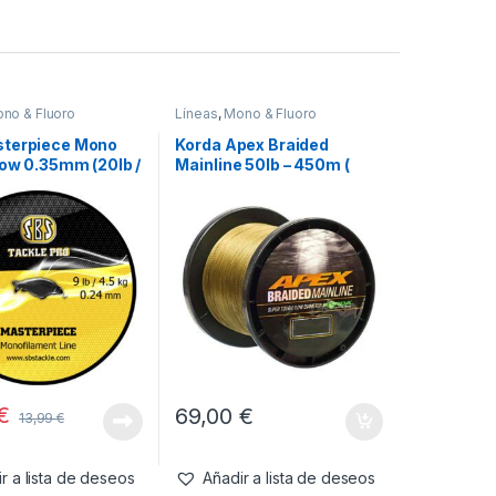
no & Fluoro
Líneas
,
Mono & Fluoro
terpiece Mono
Korda Apex Braided
low 0.35mm (20lb /
Mainline 50lb – 450m (
0.36mm 22,7kg)
€
69,00
€
13,99
€
r a lista de deseos
Añadir a lista de deseos