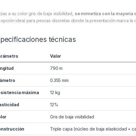
ias a su color gris de baja visibilidad,
se mimetiza con la mayoría 
 opción ideal para pescas discretas donde la presentación marca la d
pecificaciones técnicas
arámetro
Valor
ngitud
790 m
ámetro
0.355 mm
sistencia máxima
12 kg
asticidad
12%
lor
Gris de baja visibilidad
nstrucción
Triple capa (núcleo de baja elasticidad + c