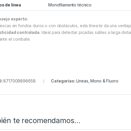
po de línea
Monofilamento técnico
sejo experto:
pescas en fondos duros o con obstáculos, esta línea te da una ventaja
sticidad controlada
. Ideal para detectar picadas sutiles a larga di
ante el combate.
U:
8717009896658
Categorías:
Líneas
,
Mono & Fluoro
ién te recomendamos…