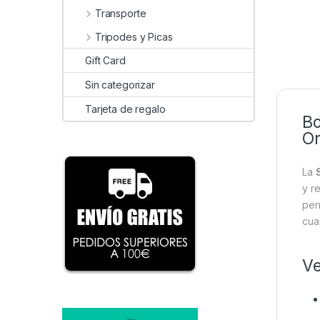
Transporte
Tripodes y Picas
Gift Card
Sin categorizar
Tarjeta de regalo
Bo
Or
La
y r
per
cua
Ve