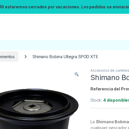
 16 estaremos cerrados por vacaciones. Los pedidos se enviarán 
ementos
Shimano Bobina Ultegra SPOD XTE
Accesorios de carrete
Búsqueda no disponible
Shimano Bo
No se pudo cargar el widget de búsqueda.
Inténtalo de nuevo.
Referencia del Pro
Stock:
4 disponible
Reintentar
La
Shimano Bobina
cualquier pescador 