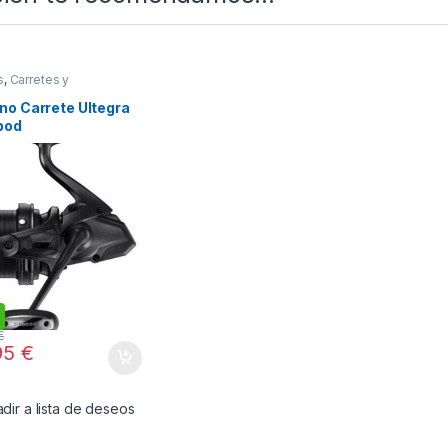
s
,
Carretes y
mentos
o Carrete Ultegra
pod
€
95
€
dir a lista de deseos