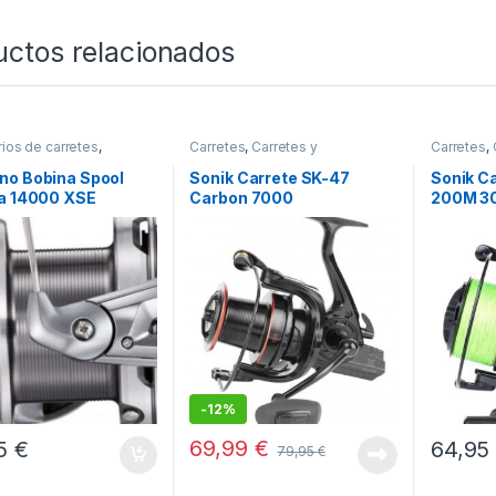
uctos relacionados
ios de carretes
,
Carretes
,
Carretes y
Carretes
,
es y Complementos
Complementos
Complem
no Bobina Spool
Sonik Carrete SK-47
Sonik C
ra 14000 XSE
Carbon 7000
200M 30
-
12%
69,99
€
95
€
64,9
79,95
€