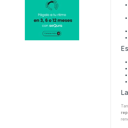
Es
La
Tan
rep
ren