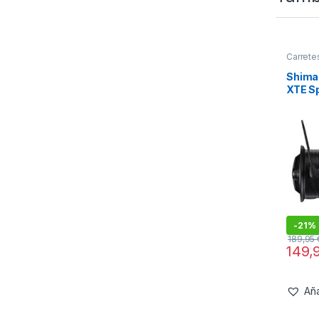
Carrete
Comple
Shiman
XTE S
-
21%
189,95
149,
Aña