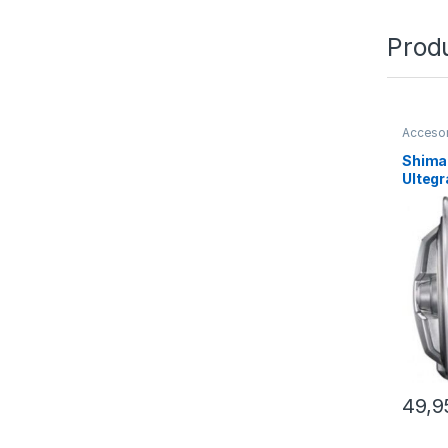
Prod
Accesor
Carret
Shima
Ulteg
49,