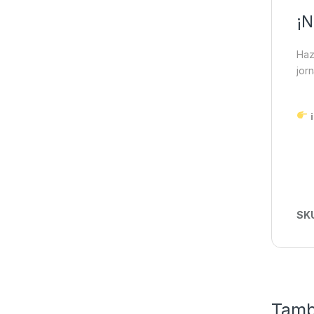
¡N
Haz
jor
SK
Tamb