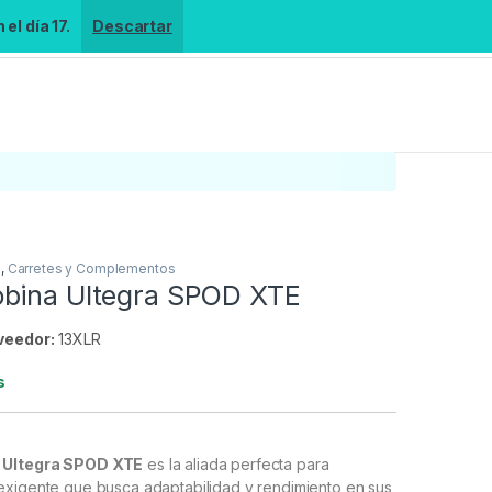
el día 17.
Descartar
s
,
Carretes y Complementos
bina Ultegra SPOD XTE
veedor:
13XLR
s
 Ultegra SPOD XTE
es la aliada perfecta para
exigente que busca adaptabilidad y rendimiento en sus