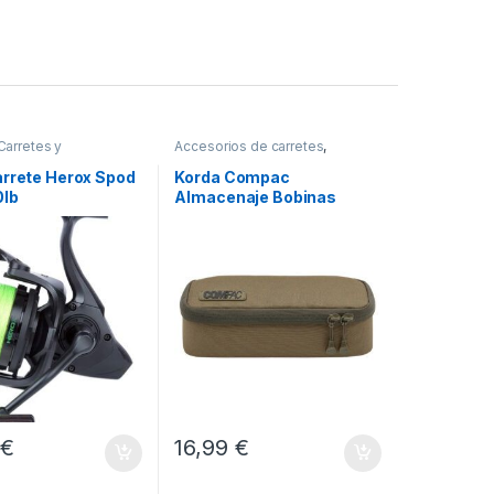
Carretes y
Accesorios de carretes
,
entos
Carretes y Complementos
arrete Herox Spod
Korda Compac
lb
Almacenaje Bobinas
5
€
16,99
€