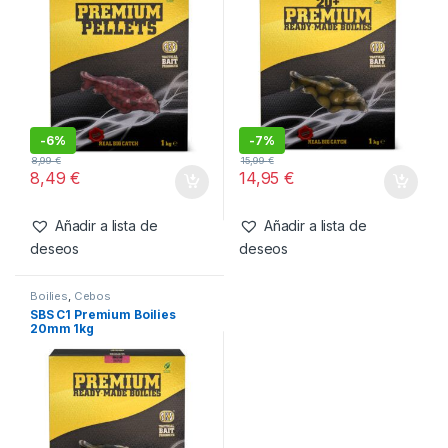
-
6%
-
7%
8,99
€
15,99
€
8,49
€
14,95
€
Añadir a lista de
Añadir a lista de
deseos
deseos
Boilies
,
Cebos
SBS C1 Premium Boilies
20mm 1kg