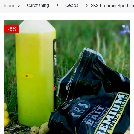
Inicio
Carpfishing
Cebos
SBS Premium Spod Juic
-
8%