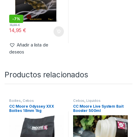
-
7%
15,99
€
14,95
€
Añadir a lista de
deseos
Productos relacionados
Boilies
,
Cebos
Cebos
,
Liquidos
CC Moore Odyssey XXX
CC Moore Live System Bait
Boilies 18mm 1kg
Booster 500ml