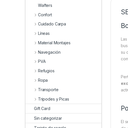
Wafters
SB
Confort
Cuidado Carpa
Bo
Líneas
La
Material Montajes
bu
Navegación
su 
com
PVA
Refugios
Per
Ropa
exc
Transporte
act
Tripodes y Picas
Po
Gift Card
Sin categorizar
El 
Tarjeta de regalo