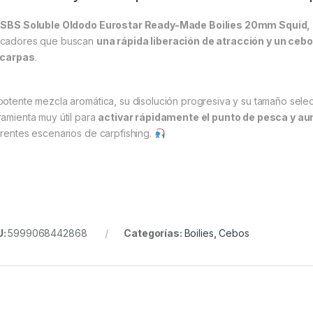
s
SBS Soluble Oldodo Eurostar Ready-Made Boilies 20mm Squid,
cadores que buscan
una rápida liberación de atracción y un cebo
 carpas
.
potente mezcla aromática, su disolución progresiva y su tamaño selec
ramienta muy útil para
activar rápidamente el punto de pesca y au
erentes escenarios de carpfishing.
U:
5999068442868
Categorías:
Boilies
,
Cebos