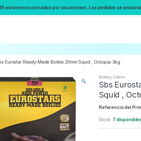
 16 estaremos cerrados por vacaciones. Los pedidos se enviarán 
bs Eurostar Ready-Made Boilies 20mm Squid , Octopus 3kg
Boilies
,
Cebos
Búsqueda no disponible
Sbs Eurost
No se pudo cargar el widget de búsqueda.
Squid , Oc
Inténtalo de nuevo.
Referencia del Pro
Reintentar
Stock:
7 disponible