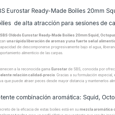
S Eurostar Ready-Made Boilies 20mm Squ
ilies de alta atracción para sesiones de c
s
SBS Oldodo Eurostar Ready-Made Boilies 20mm Squid, Octopu
scan
una rápida liberación de aromas y una fuerte señal alimentic
capacidad de descomponerse progresivamente bajo el agua, liberando
portamiento alimenticio de las carpas.
tenecen a la reconocida gama
Eurostar
de SBS, conocida por ofrec
elente relación calidad-precio
. Gracias a su formulación especial
iva que puede atraer peces desde mayor distancia y mantenerlos al
tente combinación aromática: Squid, Oc
secreto de la eficacia de estas boilies está en su
mezcla aromática 