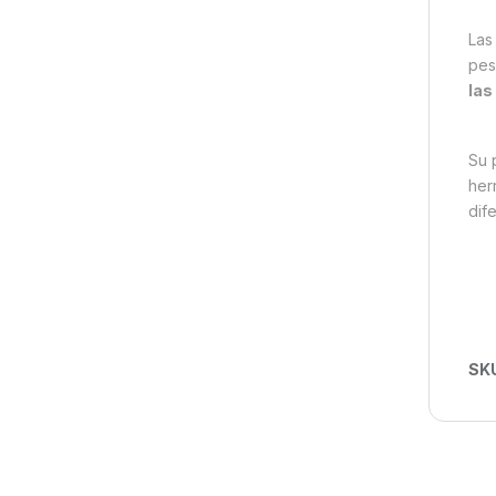
La
pes
las
Su 
her
dif
SK