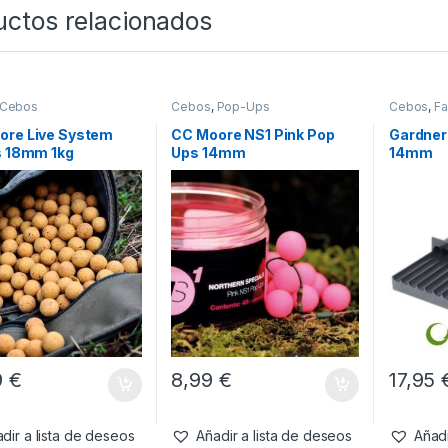
uctos relacionados
Cebos
Cebos
,
Pop-Ups
Cebos
,
Fa
Tablas & P
ore Live System
CC Moore NS1 Pink Pop
Gardner
s 18mm 1kg
Ups 14mm
14mm
9
€
8,99
€
17,95
dir a lista de deseos
Añadir a lista de deseos
Añadi