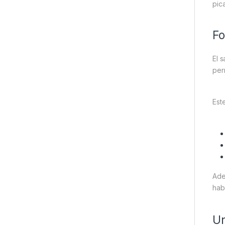
pic
Fo
El 
per
Est
Ade
habi
Un