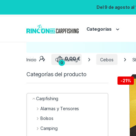
Del 9 de agosto al
Categorías
Inicio
Carpfishing
Cebos
S
Categorías del producto
-
21%
Carpfishing
Alarmas y Tensores
Bolsos
Camping
0,00
€