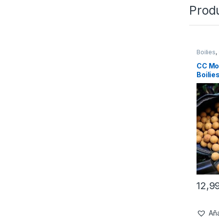
Prod
Boilies
,
CC Mo
Boilie
12,9
Aña