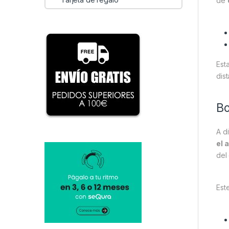
de
Est
dis
Bo
A di
el 
del
Est