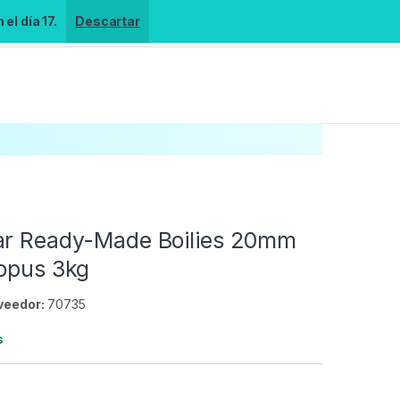
el día 17.
Descartar
ar Ready-Made Boilies 20mm
topus 3kg
veedor:
70735
s