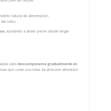
tible para las carpas.
stinto natural de alimentación.
o del cebo
gua
, ayudando a atraer peces desde largas
ñadas para
descomponerse gradualmente en
aromas que crean una nube de atracción alrededor