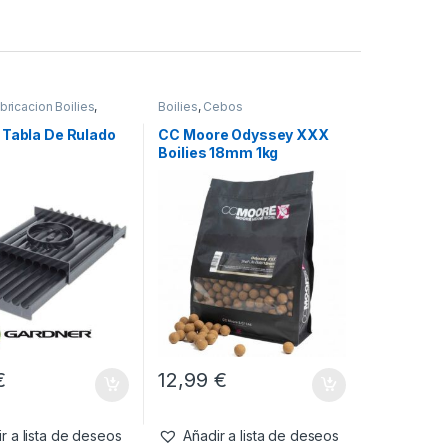
bricacion Boilies
,
Boilies
,
Cebos
istolas
 Tabla De Rulado
CC Moore Odyssey XXX
Boilies 18mm 1kg
€
12,99
€
r a lista de deseos
Añadir a lista de deseos