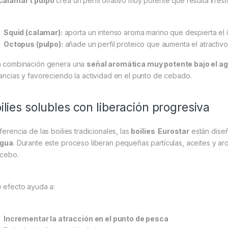
calamar t pulpo
crea un perfil olfativo muy potente que resulta irresis
Squid (calamar):
aporta un intenso aroma marino que despierta el in
Octopus (pulpo):
añade un perfil proteico que aumenta el atractiv
a combinación genera una
señal aromática muy potente bajo el a
tancias y favoreciendo la actividad en el punto de cebado.
ilies solubles con liberación progresiva
ferencia de las boilies tradicionales, las
boilies Eurostar
están dise
agua
. Durante este proceso liberan pequeñas partículas, aceites y 
 cebo.
e efecto ayuda a:
Incrementar la atracción en el punto de pesca